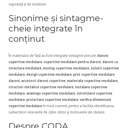
siguranță și de instalare.
Sinonime și sintagme-
cheie integrate în
conținut
În materialul de față au fost integrate sintagme precum
daroni
copertine modulare
,
copertine modulare pentru daroni
,
daroni cu
structura modulară
,
montaj copertine modulare
,
solutii copertine
modulare
,
design copertine modulare
,
pret copertine modulare
daroni
,
accesorii daroni copertine
,
materiale copertine modulare
,
structuri metalice copertine modulare
,
instalare copertine
modulare
,
avantaje copertine modulare
,
intretinere copertine
modulare
,
proiectare copertine modulare
,
verifica dimensiuni
copertine modulare
în mod coerent, pentru a facilita identificarea
subiectelor relevante de către cititor și motoarele de căutare.
Despre CODA