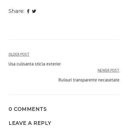
Share:
Navigare
OLDER POST
în
Usa culisanta sticla exterior
NEWER POST
articole
Rulouri transparente necasetate
0 COMMENTS
LEAVE A REPLY