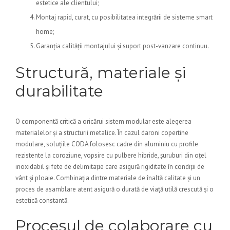
estetice ale clientului;
Montaj rapid, curat, cu posibilitatea integrării de sisteme smart
home;
Garanția calității montajului și suport post-vanzare continuu.
Structură, materiale și
durabilitate
O componentă critică a oricărui sistem modular este alegerea
materialelor și a structurii metalice. În cazul daroni copertine
modulare, soluțiile CODA folosesc cadre din aluminiu cu profile
rezistente la coroziune, vopsire cu pulbere hibride, șuruburi din oțel
inoxidabil și fete de delimitație care asigură rigiditate în condiții de
vânt și ploaie. Combinația dintre materiale de înaltă calitate și un
proces de asamblare atent asigură o durată de viață utilă crescută și o
estetică constantă.
Procesul de colaborare cu