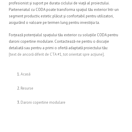
profesionist și suport pe durata ciclului de viață al proiectului.
Parteneriatul cu CODA poate transforma spațiul tău exterior într-un
segment productiv, estetic plăcut și confortabil pentru utilizatori,
asigurând o valoare pe termen lung pentru investiția ta.
Forțează potențialul spațiului tău exterior cu soluțiile CODA pentru
daroni copertine modulare. Contactează-ne pentru o discuție
detaliată sau pentru a primi o ofertă adaptată proiectului tău:
[text de ancoră diferit de CTA #1, tot orientat spre acțiune]
.
Acasă
Resurse
Daroni copertine modulare