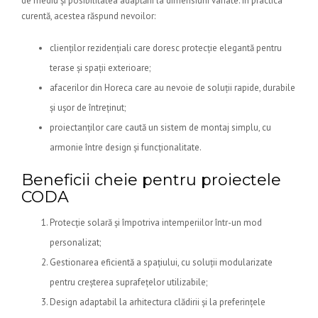
de mediu și posibilitatea adaptării la dimensiuni variate. În practica
curentă, acestea răspund nevoilor:
clienților rezidențiali care doresc protecție elegantă pentru
terase și spații exterioare;
afacerilor din Horeca care au nevoie de soluții rapide, durabile
și ușor de întreținut;
proiectanților care caută un sistem de montaj simplu, cu
armonie între design și funcționalitate.
Beneficii cheie pentru proiectele
CODA
Protecție solară și împotriva intemperiilor într-un mod
personalizat;
Gestionarea eficientă a spațiului, cu soluții modularizate
pentru creșterea suprafețelor utilizabile;
Design adaptabil la arhitectura clădirii și la preferințele