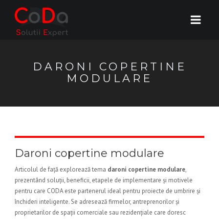
DARONI COPERTINE
MODULARE
Daroni copertine modulare
Articolul de față explorează tema
daroni copertine modulare
,
prezentând soluții, beneficii, etapele de implementare și motivele
pentru care CODA este partenerul ideal pentru proiecte de umbrire și
închideri inteligente. Se adresează firmelor, antreprenorilor și
proprietarilor de spații comerciale sau rezidențiale care doresc