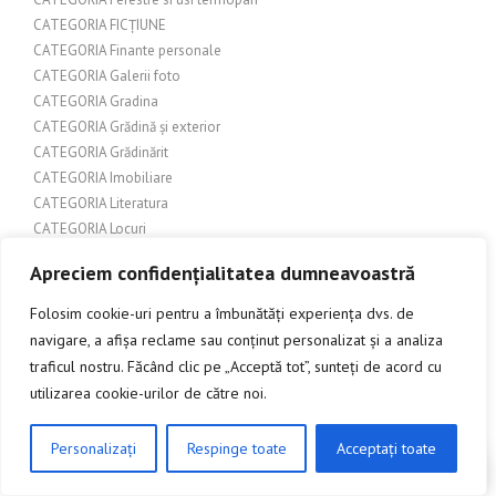
CATEGORIA FICȚIUNE
CATEGORIA Finante personale
CATEGORIA Galerii foto
CATEGORIA Gradina
CATEGORIA Grădină și exterior
CATEGORIA Grădinărit
CATEGORIA Imobiliare
CATEGORIA Literatura
CATEGORIA Locuri
CATEGORIA MEDIU
Apreciem confidențialitatea dumneavoastră
CATEGORIA Mobilier de exterior
CATEGORIA Mobilier de exterior rustic
Folosim cookie-uri pentru a îmbunătăți experiența dvs. de
CATEGORIA Obloane din aluminiu
navigare, a afișa reclame sau conținut personalizat și a analiza
CATEGORIA Sisteme glisare uși
traficul nostru. Făcând clic pe „Acceptă tot”, sunteți de acord cu
CATEGORIA Tehnologie
utilizarea cookie-urilor de către noi.
CATEGORIA Terase si pergole
CATEGORIA Turism
Personalizați
Respinge toate
Acceptați toate
CLICK AICI PENTRU A DISCUTA
CATEGORIA Urbanism
CATEGORIA USI ANTIFOC