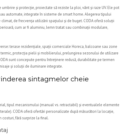
umbrire și protecție, proiectate să reziste la ploi, vânt și raze UV. Ele pot
sau automate, integrate în sisteme de smart home. Alegerea tipului
climat, de frecvența utilizării spațiului și de buget. CODA oferă soluții
perioară, cum ar fi aluminiu, lemn tratat sau combinații modulare,
verse: terase rezidențiale, spații comerciale Horeca, balcoane sau zone
termic, protecția pielii și mobilierului, prelungirea sezonului de utilizare
ile CODA sunt concepute pentru întreținere redusă, durabilitate pe termen
inisaje și soluții de iluminare integrate.
rinderea sintagmelor cheie
rial, tipul mecanismului (manual vs. retractabil) și eventualele elemente
 laterale). CODA oferă ofertări personalizate după măsurători la locație,
costuri, fără surprize la final.
taj