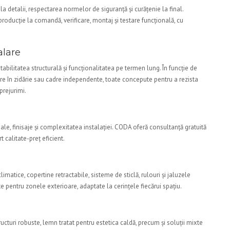
la detalii, respectarea normelor de siguranță și curățenie la final.
roducție la comandă, verificare, montaj și testare funcțională, cu
alare
stabilitatea structurală și funcționalitatea pe termen lung. În funcție de
xare în zidărie sau cadre independente, toate concepute pentru a rezista
prejurimi.
ale, finisaje și complexitatea instalației. CODA oferă consultanță gratuită
 calitate-preț eficient.
matice, copertine retractabile, sisteme de sticlă, rulouri și jaluzele
te pentru zonele exterioare, adaptate la cerințele fiecărui spațiu.
ucturi robuste, lemn tratat pentru estetica caldă, precum și soluții mixte