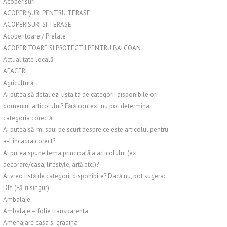
Acoperisuri
ACOPERIȘURI PENTRU TERASE
ACOPERISURI SI TERASE
Acoperitoare / Prelate
ACOPERITOARE SI PROTECTII PENTRU BALCOAN
Actualitate locală
AFACERI
Agricultură
Ai putea să detaliezi lista ta de categorii disponibile ori
domeniul articolului? Fără context nu pot determina
categoria corectă.
Ai putea să-mi spui pe scurt despre ce este articolul pentru
a-l încadra corect?
Ai putea spune tema principală a articolului (ex.
decorare/casa, lifestyle, artă etc.)?
Ai vreo listă de categorii disponibile? Dacă nu, pot sugera:
DIY (Fă-ți singur).
Ambalaje
Ambalaje – folie transparenta
Amenajare casa si gradina