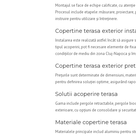
Montajul se face de echipe calificate, cu atenție 
Procesul include etapele: măsurare, proiectare, p
instruire pentru utilizare și întreținere.
Copertine terasa exterior inst
Instalarea este realizată astfel încât să asigure 
tipul acoperirii, pot fi necesare elemente de fi
condițiilor de mediu din zona Cluj-Napoca și îm
Copertine terasa exterior pret
Prețurile sunt determinate de dimensiuni, materi
pentru definirea soluției optime, asigurând raport
Solutii acoperire terasa
Gama include pergole retractabile, pergole biocli
exterioare, cu opțiuni de consolidare și securita
Materiale copertine terasa
Materialele principale includ aluminiu pentru str