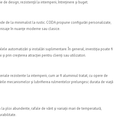
 de design, rezistență la intemperii, întreținere și buget.
unde de la minimalist la rustic. CODA propune configurări personalizate,
și finisaje în nuanțe moderne sau clasice.
le automatizări și instalări suplimentare. În general, investiția poate fi
 și prin creșterea atracției pentru clienți sau utilizatori.
riale rezistente la intemperii, cum ar fi aluminiul tratat, cu opere de
icările mecanismelor și lubrifierea rulmentelor prelungesc durata de viață
la ploi abundente, rafale de vânt și variații mari de temperatură,
rabilitate.