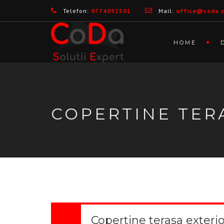
Telefon:
0774092501
Mail:
office@coda.
HOME
COPERTINE TER
Copertine terasa exterio