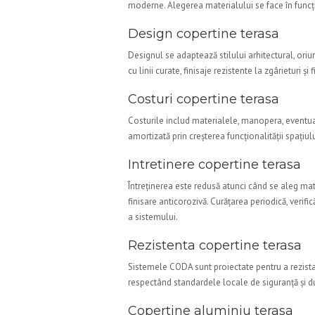
moderne. Alegerea materialului se face în funcție
Design copertine terasa
Designul se adaptează stilului arhitectural, ori
cu linii curate, finisaje rezistente la zgârieturi 
Costuri copertine terasa
Costurile includ materialele, manopera, eventuale
amortizată prin creșterea funcționalității spațiului
Intretinere copertine terasa
Întreținerea este redusă atunci când se aleg mate
finisare anticorozivă. Curățarea periodică, verif
a sistemului.
Rezistenta copertine terasa
Sistemele CODA sunt proiectate pentru a rezista 
respectând standardele locale de siguranță și du
Copertine aluminiu terasa