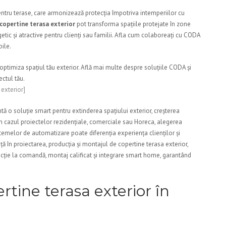
ntru terase, care armonizează protecția împotriva intemperiilor cu
copertine terasa exterior
pot transforma spațiile protejate în zone
etic și atractive pentru clienți sau familii. Afla cum colaboreați cu CODA
bile.
optimiza spațiul tău exterior. Află mai multe despre soluțiile CODA și
ectul tău.
exterior]
tă o soluție smart pentru extinderea spațiului exterior, creșterea
 În cazul proiectelor rezidențiale, comerciale sau Horeca, alegerea
temelor de automatizare poate diferenția experiența clienților și
ță în proiectarea, producția și montajul de copertine terasa exterior,
ucție la comandă, montaj calificat și integrare smart home, garantând
tine terasa exterior în