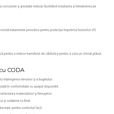
la coroziune și greutate redusă, facilitând instalarea și întreținerea pe
ecesită tratamente periodice pentru protecția împotriva factorilor UV,
ică pentru a reduce transferul de căldură și pentru a crea un climat plăcut
 cu CODA
u înțelegerea nevoilor și a bugetului.
izată în conformitate cu spațiul disponibil.
lectarea materialelor și finisajelor.
i și curățenie la final.
dorește, pentru controlul facil.