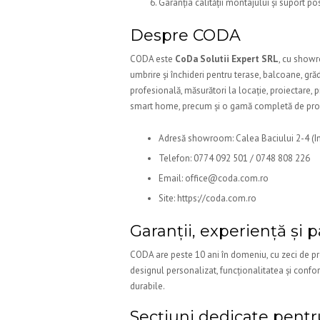
Garanția calității montajului și suport po
Despre CODA
CODA este
CoDa Solutii Expert SRL
, cu showr
umbrire și închideri pentru terase, balcoane, grăd
profesională, măsurători la locație, proiectare, 
smart home, precum și o gamă completă de pr
Adresă showroom: Calea Baciului 2-4 (In
Telefon: 0774 092 501 / 0748 808 226
Email: office@coda.com.ro
Site: https://coda.com.ro
Garanții, experiență și 
CODA are peste 10 ani în domeniu, cu zeci de pro
designul personalizat, funcționalitatea și confort
durabile.
Secțiuni dedicate pent