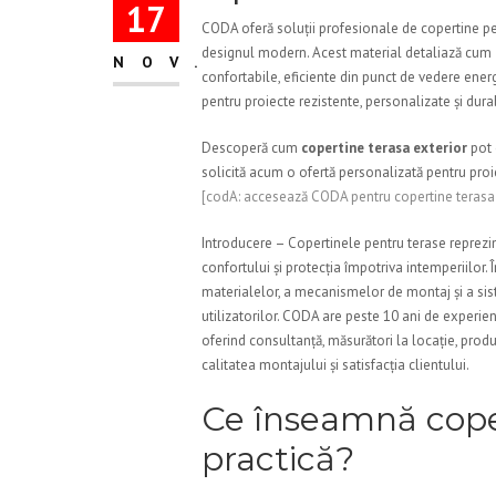
17
CODA oferă soluții profesionale de copertine pe
designul modern. Acest material detaliază cum
NOV.
confortabile, eficiente din punct de vedere energ
pentru proiecte rezistente, personalizate și dura
Descoperă cum
copertine terasa exterior
pot 
solicită acum o ofertă personalizată pentru proi
[codA: accesează CODA pentru copertine terasa 
Introducere – Copertinele pentru terase reprezin
confortului și protecția împotriva intemperiilor.
materialelor, a mecanismelor de montaj și a sis
utilizatorilor. CODA are peste 10 ani de experien
oferind consultanță, măsurători la locație, prod
calitatea montajului și satisfacția clientului.
Ce înseamnă coper
practică?