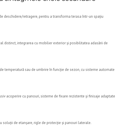
 de deschidere/retragere, pentru a transforma terasa într-un spațiu
 distinct, integrarea cu mobilier exterior și posibilitatea adasării de
ții de temperatură sau de umbrire în funcție de sezon, cu sisteme automate
usiv acoperire cu panouri, sisteme de fixare rezistente și finisaje adaptate
cu soluții de etanșare, rigle de protecție și panouri laterale.