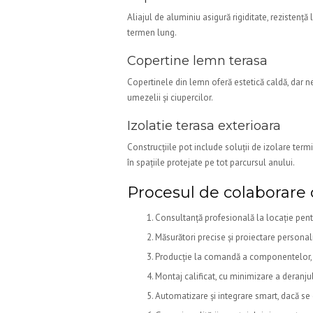
Aliajul de aluminiu asigură rigiditate, rezistență 
termen lung.
Copertine lemn terasa
Copertinele din lemn oferă estetică caldă, dar n
umezelii și ciupercilor.
Izolatie terasa exterioara
Construcțiile pot include soluții de izolare term
în spațiile protejate pe tot parcursul anului.
Procesul de colaborare
Consultanță profesională la locație pentr
Măsurători precise și proiectare personal
Producție la comandă a componentelor, se
Montaj calificat, cu minimizare a deranjulu
Automatizare și integrare smart, dacă se 