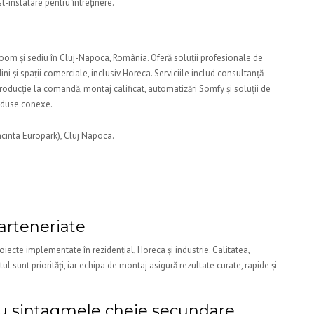
st-instalare pentru întreținere.
oom și sediu în Cluj-Napoca, România. Oferă soluții profesionale de
ini și spații comerciale, inclusiv Horeca. Serviciile includ consultanță
producție la comandă, montaj calificat, automatizări Somfy și soluții de
oduse conexe.
cinta Europark), Cluj Napoca.
parteneriate
iecte implementate în rezidențial, Horeca și industrie. Calitatea,
ul sunt priorități, iar echipa de montaj asigură rezultate curate, rapide și
ru sintagmele cheie secundare