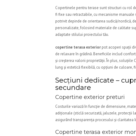
Copertinele pentru terase sunt structuri cu rol de 
fi fixe sau retractabile, cu mecanisme manuale 
potrivit depinde de orientarea sudică/nordică, de 
personalizate, folosind materiale de calitate su
adaptate stilului proiectului tău.
copertine terasa exterior
pot acoperi spații di
de relaxare în grădină. Beneficiile includ confort 
și creșterea valorii proprietății. În plus, soluți
lung și estetică flexibilă, cu opțiuni de culoare, f
Secțiuni dedicate – cup
secundare
Copertine exterior preturi
Costurile variază în funcție de dimensiune, mate
adiționale (sticlă securizată, jaluzele, protecții
asigurând transparența procesului și claritatea în 
Copertine terasa exterior mon