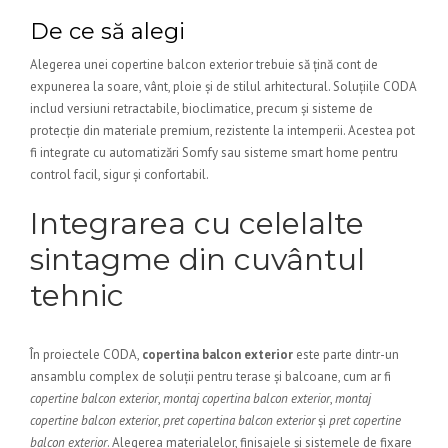
De ce să alegi
Alegerea unei copertine balcon exterior trebuie să țină cont de
expunerea la soare, vânt, ploie și de stilul arhitectural. Soluțiile CODA
includ versiuni retractabile, bioclimatice, precum și sisteme de
protecție din materiale premium, rezistente la intemperii. Acestea pot
fi integrate cu automatizări Somfy sau sisteme smart home pentru
control facil, sigur și confortabil.
Integrarea cu celelalte
sintagme din cuvântul
tehnic
În proiectele CODA,
copertina balcon exterior
este parte dintr-un
ansamblu complex de soluții pentru terase și balcoane, cum ar fi
copertine balcon exterior
,
montaj copertina balcon exterior
,
montaj
copertine balcon exterior
,
pret copertina balcon exterior
și
pret copertine
balcon exterior
. Alegerea materialelor, finisajele și sistemele de fixare