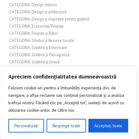
CATEGORIA: Design interior
CATEGORIA: Design și arhitectură
CATEGORIA: Design și inspirație pentru grădină
CATEGORIA: Economie/Finanțe
CATEGORIA: Finanțe și Bănci
CATEGORIA: Ghiduri și Resurse Locale
CATEGORIA: Grădină și Exterioare
CATEGORIA: Grădină și Peisagistică
CATEGORIA: Grădină și terasă
CATEGORIA: Grădină și Terase
Apreciem confidențialitatea dumneavoastră
CATEGORIA: Grădinărit și amenajări exterioare
CATEGORIA: Grădinărit și Peisagistică
Folosim cookie-uri pentru a îmbunătăți experiența dvs. de
CATEGORIA: Grupuri de interes
navigare, a afișa reclame sau conținut personalizat și a analiza
CATEGORIA: Home & Deco
traficul nostru. Făcând clic pe „Acceptă tot”, sunteți de acord cu
CATEGORIA: Îmbunătățiri interioare
utilizarea cookie-urilor de către noi.
CATEGORIA: Îmbunătățiri pentru casă
CATEGORIA: Îmbunătățiri pentru locuință
Personalizați
Respinge toate
Acceptați toate
CATEGORIA: Îmbunătățiri și amenajări exterioare
CLICK AICI PENTRU A DISCUTA
CATEGORIA: Îmbunătățiri și design exterior