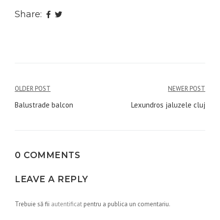
Share:
Navigare
OLDER POST
NEWER POST
în
Balustrade balcon
Lexundros jaluzele cluj
articole
0 COMMENTS
LEAVE A REPLY
Trebuie să fii
autentificat
pentru a publica un comentariu.