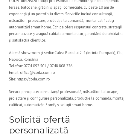
CODA furnizează soluții profesionale de umbrire și închideri pentru
terase, balcoane, grădini și spații comerciale, cu peste 10 ani de
experiență și un portofoliu divers. Serviciile includ consultanță,
măsurători, proiectare, producție la comandă, montaj calificat și
automatizări smart home. Echipa oferă răspunsuri concrete, strategii
personalizate și asigură calitatea montajului, garantând durabilitatea
și satisfacția clienților.
Adresă showroom și sediu: Calea Baciului 2-4 (Incinta Europark), Cluj-
Napoca, România
Telefon: 0774 092 501 / 0748 808 226
Email: office@coda.com.ro
Site: https://coda.com.ro
Servicii principale: consultanță profesională, măsurători la locație,
proiectare și configurare personalizată, producție la comandă, montaj
calificat, automatizări Somfy și soluții smart home.
Solicită ofertă
personalizată