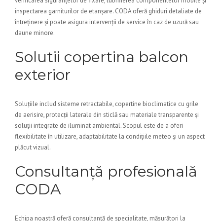
verificarea siguranțelor de fixare, lubrifierea componentelor mobile și
inspectarea garniturilor de etanșare. CODA oferă ghiduri detaliate de
întreținere și poate asigura intervenții de service în caz de uzură sau
daune minore.
Solutii copertina balcon
exterior
Soluțiile includ sisteme retractabile, copertine bioclimatice cu grile
de aerisire, protecții laterale din sticlă sau materiale transparente și
soluții integrate de iluminat ambiental. Scopul este de a oferi
flexibilitate în utilizare, adaptabilitate la condițiile meteo și un aspect
plăcut vizual.
Consultanță profesională
CODA
Echipa noastră oferă consultanță de specialitate, măsurători la