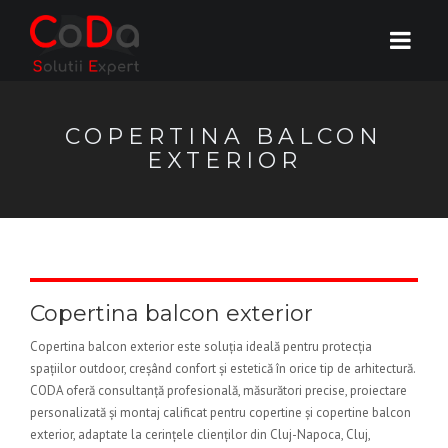
COPERTINA BALCON
EXTERIOR
Copertina balcon exterior
Copertina balcon exterior este soluția ideală pentru protecția
spațiilor outdoor, creșând confort și estetică în orice tip de arhitectură.
CODA oferă consultanță profesională, măsurători precise, proiectare
personalizată și montaj calificat pentru copertine și copertine balcon
exterior, adaptate la cerințele clienților din Cluj-Napoca, Cluj,