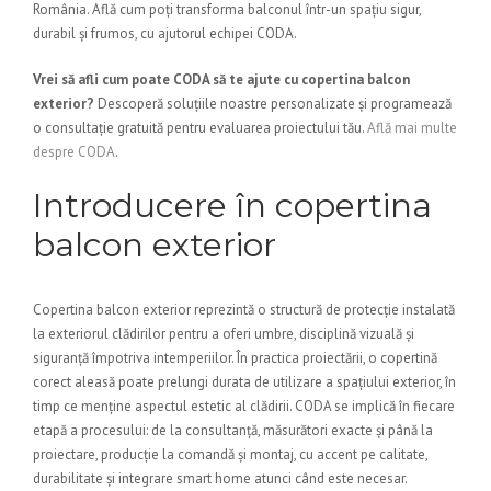
România. Află cum poți transforma balconul într-un spațiu sigur,
durabil și frumos, cu ajutorul echipei CODA.
Vrei să afli cum poate CODA să te ajute cu copertina balcon
exterior?
Descoperă soluțiile noastre personalizate și programează
o consultație gratuită pentru evaluarea proiectului tău.
Află mai multe
despre CODA
.
Introducere în copertina
balcon exterior
Copertina balcon exterior reprezintă o structură de protecție instalată
la exteriorul clădirilor pentru a oferi umbre, disciplină vizuală și
siguranță împotriva intemperiilor. În practica proiectării, o copertină
corect aleasă poate prelungi durata de utilizare a spațiului exterior, în
timp ce menține aspectul estetic al clădirii. CODA se implică în fiecare
etapă a procesului: de la consultanță, măsurători exacte și până la
proiectare, producție la comandă și montaj, cu accent pe calitate,
durabilitate și integrare smart home atunci când este necesar.