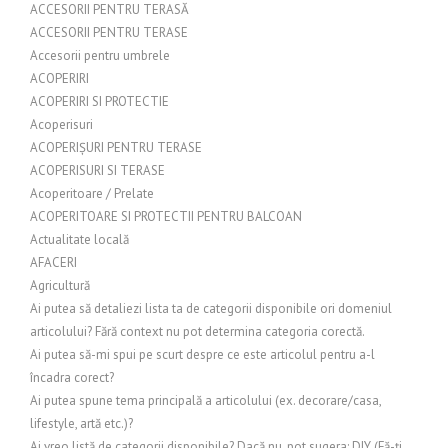
ACCESORII PENTRU TERASĂ
ACCESORII PENTRU TERASE
Accesorii pentru umbrele
ACOPERIRI
ACOPERIRI SI PROTECTIE
Acoperisuri
ACOPERIȘURI PENTRU TERASE
ACOPERISURI SI TERASE
Acoperitoare / Prelate
ACOPERITOARE SI PROTECTII PENTRU BALCOAN
Actualitate locală
AFACERI
Agricultură
Ai putea să detaliezi lista ta de categorii disponibile ori domeniul
articolului? Fără context nu pot determina categoria corectă.
Ai putea să-mi spui pe scurt despre ce este articolul pentru a-l
încadra corect?
Ai putea spune tema principală a articolului (ex. decorare/casa,
lifestyle, artă etc.)?
Ai vreo listă de categorii disponibile? Dacă nu, pot sugera: DIY (Fă-ți