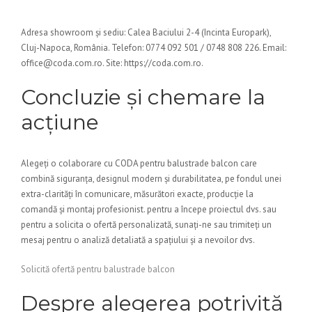
Adresa showroom și sediu: Calea Baciului 2-4 (Incinta Europark),
Cluj-Napoca, România. Telefon: 0774 092 501 / 0748 808 226. Email:
office@coda.com.ro. Site: https://coda.com.ro.
Concluzie și chemare la
acțiune
Alegeți o colaborare cu CODA pentru balustrade balcon care
combină siguranța, designul modern și durabilitatea, pe fondul unei
extra-clarități în comunicare, măsurători exacte, producție la
comandă și montaj profesionist. pentru a începe proiectul dvs. sau
pentru a solicita o ofertă personalizată, sunați-ne sau trimiteți un
mesaj pentru o analiză detaliată a spațiului și a nevoilor dvs.
Solicită ofertă pentru balustrade balcon
Despre alegerea potrivită