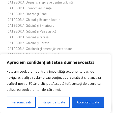
CATEGORIA: Design și inspirație pentru grădină
CATEGORIA: Economie/Finanțe
CATEGORIA: Finanțe și Bănci
CATEGORIA: Ghiduri și Resurse Locale
CATEGORIA: Grădină și Exterioare
CATEGORIA: Grădină și Peisagistică
CATEGORIA: Grădină și terasă
CATEGORIA: Grădină și Terase
CATEGORIA: Grădinărit și amenajări exterioare
CATEGORIA: Grădinărit și Peisagistică
CATEGORIA: Grupuri de interes
Apreciem confidențialitatea dumneavoastră
CATEGORIA: Home & Deco
Folosim cookie-uri pentru a îmbunătăți experiența dvs. de
CATEGORIA: Îmbunătățiri interioare
navigare, a afișa reclame sau conținut personalizat și a analiza
CATEGORIA: Îmbunătățiri pentru casă
traficul nostru. Făcând clic pe „Acceptă tot”, sunteți de acord cu
CATEGORIA: Îmbunătățiri pentru locuință
utilizarea cookie-urilor de către noi.
CATEGORIA: Îmbunătățiri și amenajări exterioare
CATEGORIA: Îmbunătățiri și design exterior
CATEGORIA: Îmbunătățiri și design interior
Personalizați
Respinge toate
Acceptați toate
CLICK AICI PENTRU A DISCUTA
CATEGORIA: Încălzire și protecție exterioră
CATEGORIA: Industrie și construcții