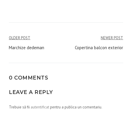
Navigare
OLDER POST
NEWER POST
în
Marchize dedeman
Copertina balcon exterior
articole
0 COMMENTS
LEAVE A REPLY
Trebuie să fii
autentificat
pentru a publica un comentariu.