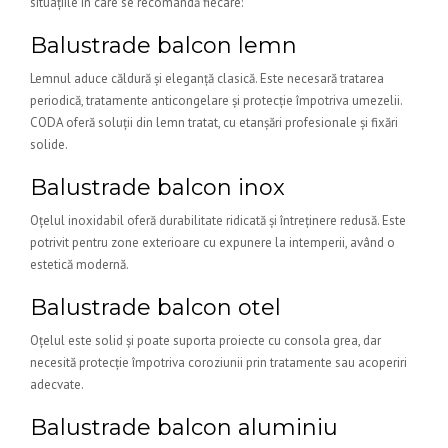
situațiile în care se recomandă fiecare:
Balustrade balcon lemn
Lemnul aduce căldură și eleganță clasică. Este necesară tratarea
periodică, tratamente anticongelare și protecție împotriva umezelii.
CODA oferă soluții din lemn tratat, cu etanșări profesionale și fixări
solide.
Balustrade balcon inox
Oțelul inoxidabil oferă durabilitate ridicată și întreținere redusă. Este
potrivit pentru zone exterioare cu expunere la intemperii, având o
estetică modernă.
Balustrade balcon otel
Oțelul este solid și poate suporta proiecte cu consola grea, dar
necesită protecție împotriva coroziunii prin tratamente sau acoperiri
adecvate.
Balustrade balcon aluminiu