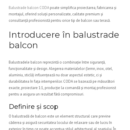
Balustrade balcon CODA
poate simplifica proiectarea, fabricarea și
montajul, oferind soluții personalizate, calitate premium și
consultanță profesionistă pentru orice tip de balcon sau terasă.
Introducere în balustrade
balcon
Balustradele balcon reprezintă o combinație între siguranță,
funcționalitate și design. Alegerea materialelor (lemn, inox, otel,
aluminiu, sticlă) influențează nu doar aspectul estetic, ci și
durabilitatea în fața intemperiilor. CODA se bazează pe măsurători
exacte, proiectare 1:1, producție la comandă și montaj profesionist
pentru a asigura un rezultat fără compromisuri.
Definire și scop
O balustradă de balcon este un element structural care previne
căderea și asigură securitatea locului de relaxare sau de lucru în
exterior, în timp ce poate accentua stilul arhitectural al spațiului. În