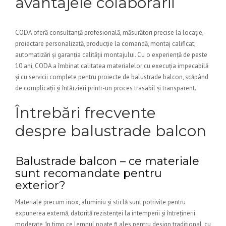
avantajele colaborării
CODA oferă consultanță profesională, măsurători precise la locație,
proiectare personalizată, producție la comandă, montaj calificat,
automatizări și garanția calității montajului. Cu o experiență de peste
10 ani, CODA a îmbinat calitatea materialelor cu execuția impecabilă
și cu servicii complete pentru proiecte de balustrade balcon, scăpând
de complicații și întârzieri printr-un proces trasabil și transparent.
Întrebări frecvente
despre balustrade balcon
Balustrade balcon – ce materiale
sunt recomandate pentru
exterior?
Materiale precum inox, aluminiu și sticlă sunt potrivite pentru
expunerea externă, datorită rezistenței la intemperii și întreținerii
moderate, în timp ce lemnul poate fi ales pentru design tradițional, cu