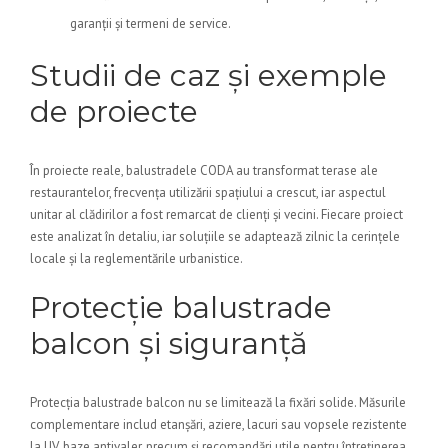
garanții și termeni de service.
Studii de caz și exemple
de proiecte
În proiecte reale, balustradele CODA au transformat terase ale
restaurantelor, frecvența utilizării spațiului a crescut, iar aspectul
unitar al clădirilor a fost remarcat de clienți și vecini. Fiecare proiect
este analizat în detaliu, iar soluțiile se adaptează zilnic la cerințele
locale și la reglementările urbanistice.
Protecție balustrade
balcon și siguranță
Protecția balustrade balcon nu se limitează la fixări solide. Măsurile
complementare includ etanșări, aziere, lacuri sau vopsele rezistente
la UV, baze antivaler, precum și recomandări utile pentru întreținerea