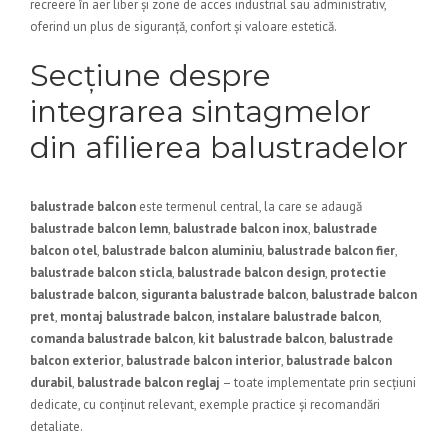
recreere în aer liber și zone de acces industrial sau administrativ,
oferind un plus de siguranță, confort și valoare estetică.
Secțiune despre
integrarea sintagmelor
din afilierea balustradelor
balustrade balcon
este termenul central, la care se adaugă
balustrade balcon lemn
,
balustrade balcon inox
,
balustrade
balcon otel
,
balustrade balcon aluminiu
,
balustrade balcon fier
,
balustrade balcon sticla
,
balustrade balcon design
,
protectie
balustrade balcon
,
siguranta balustrade balcon
,
balustrade balcon
pret
,
montaj balustrade balcon
,
instalare balustrade balcon
,
comanda balustrade balcon
,
kit balustrade balcon
,
balustrade
balcon exterior
,
balustrade balcon interior
,
balustrade balcon
durabil
,
balustrade balcon reglaj
– toate implementate prin secțiuni
dedicate, cu conținut relevant, exemple practice și recomandări
detaliate.