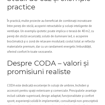
practice
În practică, multe proiecte au beneficiat de combinații inovatoare
între pereți din sticlă, acoperiri retractabile și soluții inteligente de
ventilație. Un exemplu ipotetic poate implica o terasă de 40 m2, cu
pereți din sticlă securizată, solutii de iluminare led, o acoperire
bioclimatică și o zonă de relaxare modulară; costul total ar reflecta
materialele premium, dar cu un randament energetic îmbunătățit,
oferind confort în toate sezoanele.
Despre CODA – valori și
promisiuni realiste
CODA este dedicată excelenței în soluții de umbrire, închideri și
accesorii pentru spații exterioare și comerciale. Principalele avantaje
includ calitate superioară, design adaptat, funcționalitate și confort
sporit, experiență solidă în implementări, consultanță non-prescriptivă