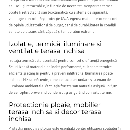
sau soluții retractabile, în funcție de necesități. Acoperirea terasei
poate fi retractabilă sau bioclimatică, cu sisteme de siguranță,
ventilație controlată și protecție UV. Alegerea materialelor ține cont
de opinia utilizatorilor și de buget, dar și de durabilitatea în condiții
variate de ploaie, vânt, zăpadă și temperaturi extreme.
Izolație, termică, iluminare și
ventilație terasa inchisa
Izolația termică este esențială pentru confort și eficiență energetică.
Se utilizează materiale de înaltă performanță, cu bariere termice
eficiente și etanșări pentru a preveni infiltrațiile. Iluminarea poate
include LED-uri eficiente, zone de lucru secundare și scenarii de
iluminare ambientală. Ventilația forțată sau naturală asigură un flux
de aer optim, prevenind condensul și asigurând confortul termic.
Protectionie ploaie, mobilier
terasa inchisa și decor terasa
inchisa
Protecția împotriva ploilor este esențială pentru utilizarea spațiului în