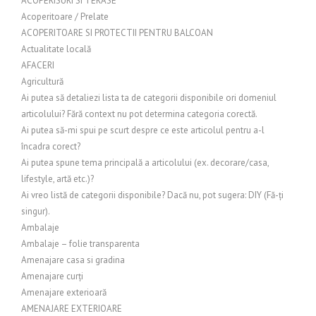
ACOPERISURI SI TERASE
Acoperitoare / Prelate
ACOPERITOARE SI PROTECTII PENTRU BALCOAN
Actualitate locală
AFACERI
Agricultură
Ai putea să detaliezi lista ta de categorii disponibile ori domeniul
articolului? Fără context nu pot determina categoria corectă.
Ai putea să-mi spui pe scurt despre ce este articolul pentru a-l
încadra corect?
Ai putea spune tema principală a articolului (ex. decorare/casa,
lifestyle, artă etc.)?
Ai vreo listă de categorii disponibile? Dacă nu, pot sugera: DIY (Fă-ți
singur).
Ambalaje
Ambalaje – folie transparenta
Amenajare casa si gradina
Amenajare curți
Amenajare exterioară
AMENAJARE EXTERIOARE