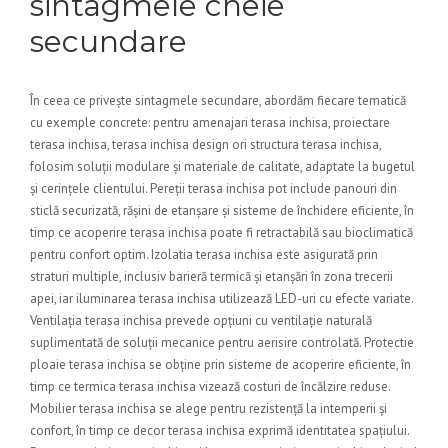
sintagmele cheie
secundare
În ceea ce privește sintagmele secundare, abordăm fiecare tematică
cu exemple concrete: pentru amenajari terasa inchisa, proiectare
terasa inchisa, terasa inchisa design ori structura terasa inchisa,
folosim soluții modulare și materiale de calitate, adaptate la bugetul
și cerințele clientului. Pereții terasa inchisa pot include panouri din
sticlă securizată, rășini de etanșare și sisteme de închidere eficiente, în
timp ce acoperire terasa inchisa poate fi retractabilă sau bioclimatică
pentru confort optim. Izolatia terasa inchisa este asigurată prin
straturi multiple, inclusiv barieră termică și etanșări în zona trecerii
apei, iar iluminarea terasa inchisa utilizează LED-uri cu efecte variate.
Ventilația terasa inchisa prevede opțiuni cu ventilație naturală
suplimentată de soluții mecanice pentru aerisire controlată. Protectie
ploaie terasa inchisa se obține prin sisteme de acoperire eficiente, în
timp ce termica terasa inchisa vizează costuri de încălzire reduse.
Mobilier terasa inchisa se alege pentru rezistență la intemperii și
confort, în timp ce decor terasa inchisa exprimă identitatea spațiului.