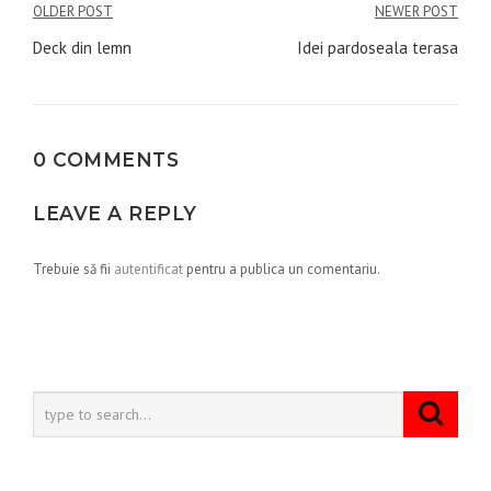
Navigare
OLDER POST
NEWER POST
în
Deck din lemn
Idei pardoseala terasa
articole
0 COMMENTS
LEAVE A REPLY
Trebuie să fii
autentificat
pentru a publica un comentariu.