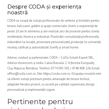
Despre CODA și experiența
noastră
CODA se ocupă de soluții profesionale de umbrire și închideri pentru
terase, balcoane, grădini și spații comerciale. Avem o experiență de
peste 10 ani în domeniu și am realizat zeci de proiecte pentru clienți
rezidențiali, Horeca și industrial. Practicăm consultanță profesională,
măsurători la locație, proiectare personalizată, producție la comandă,
montaj calificat și automatizări Somfy și smart home.
Adrese, contact și parteneriate: CODA – CoDa Solutii Expert SRL,
Adresa showroom și sediu: Calea Baciului 2-4 (Incinta Europark),
Cluj-Napoca, România; Telefon: 0774 092 501 / 0748 808 226; Email:
office@coda.com.ro; Site: https://coda.com.ro. Ocupația noastră este
să oferim soluții premium pentru amenajări de terase închise,
adaptate fiecărui proiect, cu accent pe calitate superioară, design
personalizat și implementări sigure.
Pertinente pentru