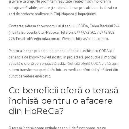
și livrare la timp. Nu promitem rezultate ireale; în schimb, oferim
soluții verificabile, testate și susținute de un portofoliu actualizat cu
zeci de proiecte realizate în Cluj-Napoca și împrejurimi.
Contacte: Adresa showroomului și sediului CODA, Calea Baciului 2-4
(Incinta Europark), Cluj-Napoca; Telefon: 0774 092 501 / 0748 808
226; Email: office@coda.com.ro; Website: https://coda.com.ro.
Pentru a începe proiectul de amenajari terasa inchisa cu CODA și a
beneficia de know-how-ul nostru în proiectare, producție și montaj,
solicită o ofertă personalizată astăzi.
Solicită ofertă CODA
și află cum
putem transforma spațiul tău într-un mediu confortabil și eficient din
punct de vedere energetic.
Ce beneficii oferă o terasă
închisă pentru o afacere
din HoReCa?
O terasă închisă poate extinde sezonul de funcționare, crește