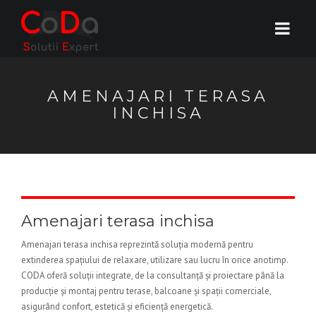
AMENAJARI TERASA
INCHISA
Amenajari terasa inchisa
Amenajari terasa inchisa reprezintă soluția modernă pentru
extinderea spațiului de relaxare, utilizare sau lucru în orice anotimp.
CODA oferă soluții integrate, de la consultanță și proiectare până la
producție și montaj pentru terase, balcoane și spații comerciale,
asigurând confort, estetică și eficiență energetică.