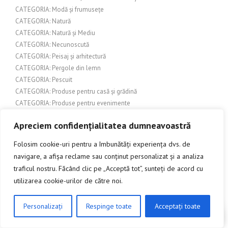
CATEGORIA: Modă și frumusețe
CATEGORIA: Natură
CATEGORIA: Natură și Mediu
CATEGORIA: Necunoscută
CATEGORIA: Peisaj și arhitectură
CATEGORIA: Pergole din lemn
CATEGORIA: Pescuit
CATEGORIA: Produse pentru casă și grădină
CATEGORIA: Produse pentru evenimente
CATEGORIA: Sport
Apreciem confidențialitatea dumneavoastră
CATEGORIA: Sport și activități în aer liber
CATEGORIA: Tehnologie și Inovație
Folosim cookie-uri pentru a îmbunătăți experiența dvs. de
CATEGORIA: Turism și Cultură
navigare, a afișa reclame sau conținut personalizat și a analiza
CATEGORIA: Urbanism și construcții
traficul nostru. Făcând clic pe „Acceptă tot”, sunteți de acord cu
CATEGORIA: Urbanism și dezvoltare urbană
utilizarea cookie-urilor de către noi.
CATEGORIA: Uși de garaj
CATEGORIA: Uși de interior
Personalizați
Respinge toate
Acceptați toate
CATEGORIA: Uși și feronerie
CLICK AICI PENTRU A DISCUTA
CATEGORIA: Uși și porți de garaj