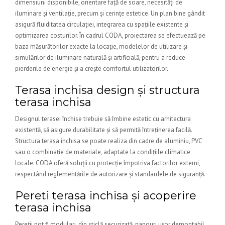
dimensiuni disponibile, orientare față de soare, necesități de
iluminare și ventilație, precum și cerințe estetice. Un plan bine gândit
asigură fluiditatea circulației, integrarea cu spațiile existente și
optimizarea costurilor. În cadrul CODA, proiectarea se efectuează pe
baza măsurătorilor exacte la locație, modelelor de utilizare și
simulărilor de iluminare naturală și artificială, pentru a reduce
pierderile de energie și a crește comfortul utilizatorilor.
Terasa inchisa design și structura
terasa inchisa
Designul terasei închise trebuie să îmbine estetic cu arhitectura
existentă, să asigure durabilitate și să permită întreținerea facilă.
Structura terasa inchisa se poate realiza din cadre de aluminiu, PVC
sau o combinație de materiale, adaptate la condițiile climatice
locale. CODA oferă soluții cu protecție împotriva factorilor externi,
respectând reglementările de autorizare și standardele de siguranță.
Pereti terasa inchisa și acoperire
terasa inchisa
Pereții pot fi modulari, din sticlă securizată, panouri ușor demontabil