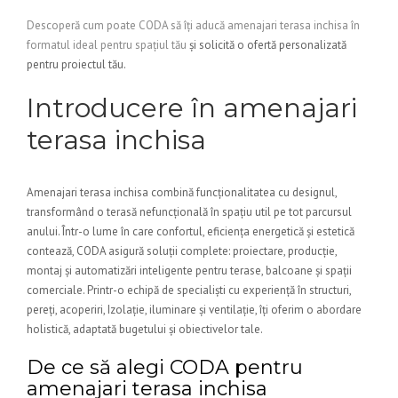
Descoperă cum poate CODA să îți aducă amenajari terasa inchisa în
formatul ideal pentru spațiul tău
și solicită o ofertă personalizată
pentru proiectul tău.
Introducere în amenajari
terasa inchisa
Amenajari terasa inchisa combină funcționalitatea cu designul,
transformând o terasă nefuncțională în spațiu util pe tot parcursul
anului. Într-o lume în care confortul, eficiența energetică și estetică
contează, CODA asigură soluții complete: proiectare, producție,
montaj și automatizări inteligente pentru terase, balcoane și spații
comerciale. Printr-o echipă de specialiști cu experiență în structuri,
pereți, acoperiri, Izolație, iluminare și ventilație, îți oferim o abordare
holistică, adaptată bugetului și obiectivelor tale.
De ce să alegi CODA pentru
amenajari terasa inchisa