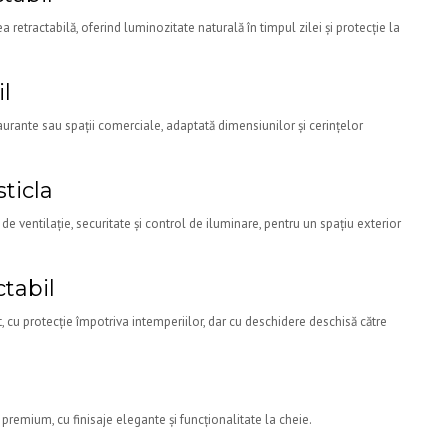
a retractabilă, oferind luminozitate naturală în timpul zilei și protecție la
il
taurante sau spații comerciale, adaptată dimensiunilor și cerințelor
sticla
 ventilație, securitate și control de iluminare, pentru un spațiu exterior
ctabil
, cu protecție împotriva intemperiilor, dar cu deschidere deschisă către
remium, cu finisaje elegante și funcționalitate la cheie.