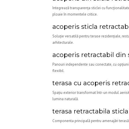
Integrează transparența sticlei cu funcționalitate
ploaie în momentele critice.
acoperis sticla retractab
Soluție versatilă pentru terase rezidențiale, res
arhitecturale.
acoperis retractabil din 
Panouri independente sau conectate, cu opțiuni de
flexibil.
terasa cu acoperis retra
Spațiu exterior transformat într-un modul aerisit
lumina naturală.
terasa retractabila sticla
Componenta principală pentru amenajări terasă p