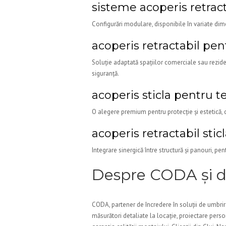
sisteme acoperis retracta
Configurări modulare, disponibile în variate dimen
acoperis retractabil pen
Soluție adaptată spațiilor comerciale sau rezide
siguranță.
acoperis sticla pentru t
O alegere premium pentru protecție și estetică, 
acoperis retractabil stic
Integrare sinergică între structură și panouri, pe
Despre CODA și di
CODA, partener de încredere în soluții de umbrire
măsurători detaliate la locație, proiectare pers