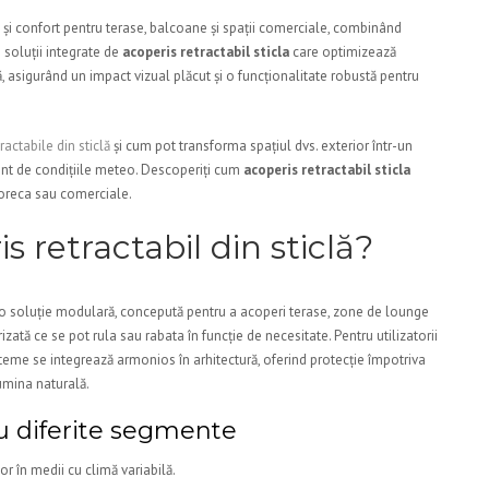
ie și confort pentru terase, balcoane și spații comerciale, combinând
soluții integrate de
acoperis retractabil sticla
care optimizează
că, asigurând un impact vizual plăcut și o funcționalitate robustă pentru
actabile din sticlă
și cum pot transforma spațiul dvs. exterior într-un
erent de condițiile meteo. Descoperiți cum
acoperis retractabil sticla
Horeca sau comerciale.
s retractabil din sticlă?
e o soluție modulară, concepută pentru a acoperi terase, zone de lounge
izată ce se pot rula sau rabata în funcție de necesitate. Pentru utilizatorii
teme se integrează armonios în arhitectură, oferind protecție împotriva
lumina naturală.
ru diferite segmente
or în medii cu climă variabilă.