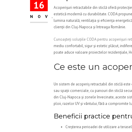
16
Acoperișuri retractabile din sticlă oferă protecț
estetică modernă cu durabilitate. CODA propune 
NOV.
lumina naturală, ventilația și eficiența energeti
clienții din Cluj-Napoca și întreaga Românie.
Cunoașteți soluțiile CODA pentru acoperișuri retr
mediu confortabil, sigur și estetic plăcut, indif
poate aduce valoare proiectelor rezidențiale, 
Ce este un acoperi
Un sistem de acoperiș retractabil din sticlă est
sau spații comerciale, cu panouri din sticlă secur
din Cluj-Napoca și zonele învecinate, aceste sis
ploii, razelor UV și vântului, fără a compromite 
Beneficii practice pent
Creșterea perioadei de utilizare a terasel