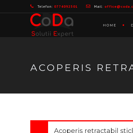
Telefon:
0774092501
Mail:
office@coda.
HOME
ACOPERIS RETR
Acoperis retractabil stic