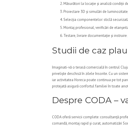
Măsurători la locație și analiză condiții de
Proiectare 3D și simulări de luminozitate, 
Selecția componentelor: sticlă securizată, 
Montaj profesional, verificări de etanșeita
Testare, livrare documentație și instruire 
Studii de caz plau
Imaginati-vă o terasă comercială în centrul Cluju
priveliște deschisă în zilele însorite. Cu un sist
iar activitatea Horeca poate continua pe tot parc
protejată asigură confortul familiei în toate an
Despre CODA – valo
CODA oferă servicii complete: consultanță profes
comandă, montaj rapid și curat, automatizări Som