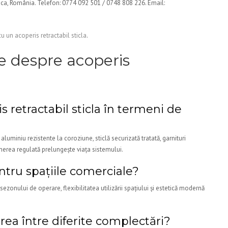
oca, România. Telefon: 0774 092 501 / 0748 808 226. Email:
 un acoperis retractabil sticla
.
te despre acoperis
 retractabil sticla în termeni de
 aluminiu rezistente la coroziune, sticlă securizată tratată, garnituri
inerea regulată prelungește viața sistemului.
ntru spațiile comerciale?
sezonului de operare, flexibilitatea utilizării spațiului și estetică modernă
rea între diferite complectări?