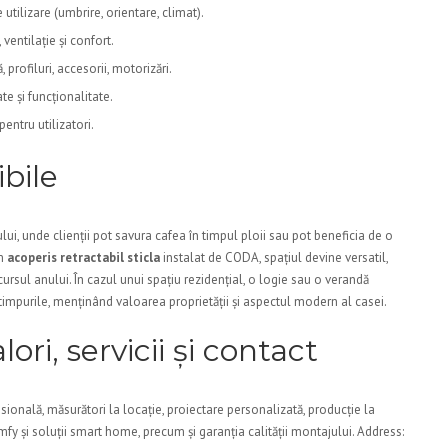
 utilizare (umbrire, orientare, climat).
ventilație și confort.
profiluri, accesorii, motorizări.
te și funcționalitate.
pentru utilizatori.
ibile
lui, unde clienții pot savura cafea în timpul ploii sau pot beneficia de o
em
acoperis retractabil sticla
instalat de CODA, spațiul devine versatil,
ursul anului. În cazul unui spațiu rezidențial, o logie sau o verandă
otimpurile, menținând valoarea proprietății și aspectul modern al casei.
ri, servicii și contact
ională, măsurători la locație, proiectare personalizată, producție la
fy și soluții smart home, precum și garanția calității montajului. Address: