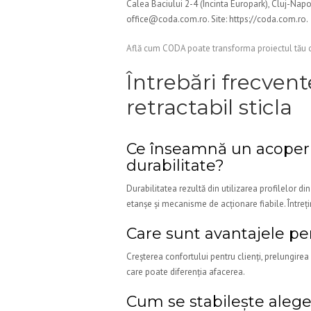
Calea Baciului 2-4 (Incinta Europark), Cluj-Nap
office@coda.com.ro. Site: https://coda.com.ro.
Află cum CODA poate transforma proiectul tău cu
Întrebări frecven
retractabil sticla
Ce înseamnă un acoperis
durabilitate?
Durabilitatea rezultă din utilizarea profilelor din
etanșe și mecanisme de acționare fiabile. Întreț
Care sunt avantajele pe
Creșterea confortului pentru clienți, prelungirea 
care poate diferenția afacerea.
Cum se stabilește alege