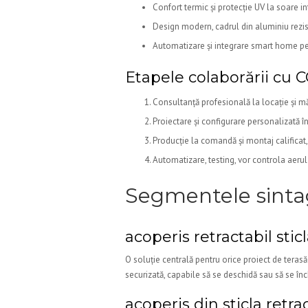
Confort termic și protecție UV la soare i
Design modern, cadrul din aluminiu reziste
Automatizare și integrare smart home pen
Etapele colaborării cu
Consultanță profesională la locație și mă
Proiectare și configurare personalizată în
Producție la comandă și montaj calificat
Automatizare, testing, vor controla aerul
Segmentele sintag
acoperis retractabil stic
O soluție centrală pentru orice proiect de terasă
securizată, capabile să se deschidă sau să se înc
acoperis din sticla retra