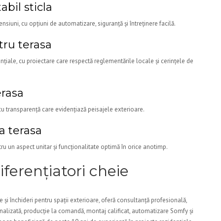
bil sticla
siuni, cu opțiuni de automatizare, siguranță și întreținere facilă.
tru terasa
nțiale, cu proiectare care respectă reglementările locale și cerințele de
erasa
cu transparență care evidențiază peisajele exterioare.
la terasa
ntru un aspect unitar și funcționalitate optimă în orice anotimp.
ferențiatori cheie
 și închideri pentru spații exterioare, oferă consultanță profesională,
onalizată, producție la comandă, montaj calificat, automatizare Somfy și