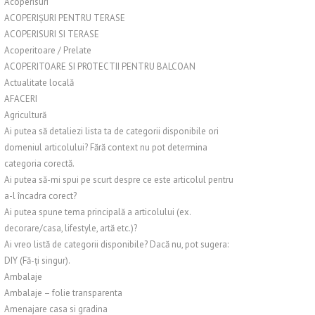
Acoperisuri
ACOPERIȘURI PENTRU TERASE
ACOPERISURI SI TERASE
Acoperitoare / Prelate
ACOPERITOARE SI PROTECTII PENTRU BALCOAN
Actualitate locală
AFACERI
Agricultură
Ai putea să detaliezi lista ta de categorii disponibile ori
domeniul articolului? Fără context nu pot determina
categoria corectă.
Ai putea să-mi spui pe scurt despre ce este articolul pentru
a-l încadra corect?
Ai putea spune tema principală a articolului (ex.
decorare/casa, lifestyle, artă etc.)?
Ai vreo listă de categorii disponibile? Dacă nu, pot sugera:
DIY (Fă-ți singur).
Ambalaje
Ambalaje – folie transparenta
Amenajare casa si gradina