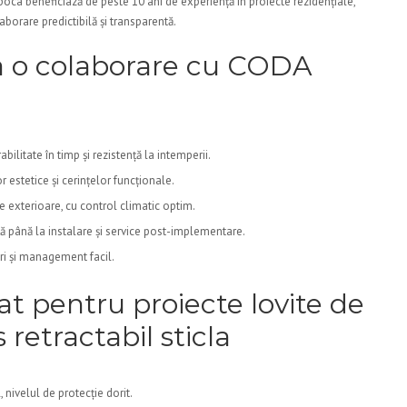
Napoca beneficiază de peste 10 ani de experiență în proiecte rezidențiale,
aborare predictibilă și transparentă.
 o colaborare cu CODA
bilitate în timp și rezistență la intemperii.
 estetice și cerințelor funcționale.
le exterioare, cu control climatic optim.
ă până la instalare și service post-implementare.
i și management facil.
 pentru proiecte lovite de
retractabil sticla
, nivelul de protecție dorit.