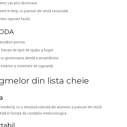
ntens sau ploi răcoroase.
nt în timp, cu panouri din sticlă securizată.
tru operare facilă.
 CODA
surători precise.
 funcție de tipul de spațiu și buget.
, cu gestionarea atentă a ansamblului.
 exterior și sistemele de siguranță.
melor din lista cheie
la
 modernă, cu o structură robustă din aluminiu și panouri din sticlă
hidă în funcție de condițiile meteorologice.
ctabil