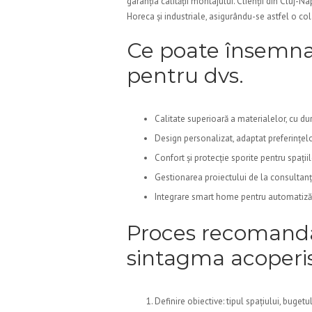
garanția calității montajului. Clienții din Cluj-
Horeca și industriale, asigurându-se astfel o col
Ce poate însemna
pentru dvs.
Calitate superioară a materialelor, cu dura
Design personalizat, adaptat preferințelor
Confort și protecție sporite pentru spații
Gestionarea proiectului de la consultanț
Integrare smart home pentru automatizăr
Proces recomandat
sintagma acoperis 
Definire obiective: tipul spațiului, bugetul