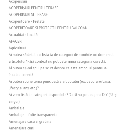
Acoperisuri
ACOPERIȘURI PENTRU TERASE
ACOPERISURI SI TERASE
Acoperitoare / Prelate
ACOPERITOARE SI PROTECTII PENTRU BALCOAN
Actualitate locală
AFACERI
Agricultură
Ai putea să detaliezi lista ta de categorii disponibile ori domeniul
articolului? Fără context nu pot determina categoria corectă.
Ai putea să-mi spui pe scurt despre ce este articolul pentru a-l
încadra corect?
Ai putea spune tema principală a articolului (ex. decorare/casa,
lifestyle, artă etc.)?
Ai vreo listă de categorii disponibile? Dacă nu, pot sugera: DIY (Fă-ți
singur).
Ambalaje
Ambalaje – folie transparenta
Amenajare casa si gradina
Amenajare curți