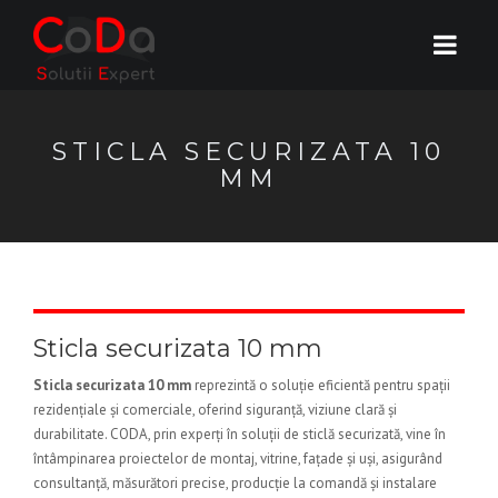
STICLA SECURIZATA 10
MM
Sticla securizata 10 mm
Sticla securizata 10 mm
reprezintă o soluție eficientă pentru spații
rezidențiale și comerciale, oferind siguranță, viziune clară și
durabilitate. CODA, prin experți în soluții de sticlă securizată, vine în
întâmpinarea proiectelor de montaj, vitrine, fațade și uși, asigurând
consultanță, măsurători precise, producție la comandă și instalare