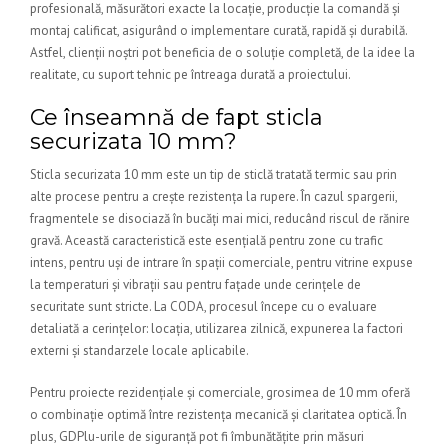
profesională, măsurători exacte la locație, producție la comandă și
montaj calificat, asigurând o implementare curată, rapidă și durabilă.
Astfel, clienții noștri pot beneficia de o soluție completă, de la idee la
realitate, cu suport tehnic pe întreaga durată a proiectului.
Ce înseamnă de fapt sticla
securizata 10 mm?
Sticla securizata 10 mm este un tip de sticlă tratată termic sau prin
alte procese pentru a crește rezistența la rupere. În cazul spargerii,
fragmentele se disociază în bucăți mai mici, reducând riscul de rănire
gravă. Această caracteristică este esențială pentru zone cu trafic
intens, pentru uși de intrare în spații comerciale, pentru vitrine expuse
la temperaturi și vibrații sau pentru fațade unde cerințele de
securitate sunt stricte. La CODA, procesul începe cu o evaluare
detaliată a cerințelor: locația, utilizarea zilnică, expunerea la factori
externi și standarzele locale aplicabile.
Pentru proiecte rezidențiale și comerciale, grosimea de 10 mm oferă
o combinație optimă între rezistența mecanică și claritatea optică. În
plus, GDPlu-urile de siguranță pot fi îmbunătățite prin măsuri