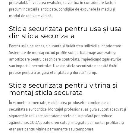
preferabilă. În vederea evaluării, se vor lua în considerare factori
precum încărcările anticipate, condițiile de expunere la mediu și
modul de utilizare zilnică.
Sticla securizata pentru usa și usa
din sticla securizata
Pentru ușile de acces, siguranta și fluiditatea utilizării sunt prioritare.
Sistemele de montaj includ profile solide, balamaje adecvate și
amortizoare pentru deschidere controlată, împiedicând zgârieturile
sau impactul necontrolat. Usa din sticla securizata necesită fixări
precise pentru a asigura etanșitatea și durata în timp.
Sticla securizata pentru vitrina și
montaj sticla securata
În vitrinele comerciale, vizibilitatea produselor combinate cu
securitatea sunt critice. Montajul profesional asigură suport adecvat și
siguranță în utilizare, iar tratamentele de suprafață pot reduce
zgârieturile. CODA poate oferi soluții integrate de montaj, profilare și
etanșare pentru vitrine permanente sau temporare.