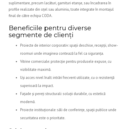
suplimentare, precum lacături, garnituri etanșe, sau încadrarea în
profile realizate din oțel sau aluminiu, toate integrate în montajul
final de către echipa CODA.
Beneficiile pentru diverse
segmente de clienți
Proiecte de interior corporativ: spații deschise, recepții, show-
roomuri unde imaginea contează la fel ca siguranța.
Vitrine comerciale: protecție pentru produsele expuse, cu
vizibilitate maximă.
Uși acces nivel înalt: intrări frecvent utilizate, cu o rezistență
superioară la impact.
Fațade și pereți structurali: soluții durabile, cu estetică
modernă.
Proiecte instituționale: săli de conferințe, spații publice unde
securitatea este o prioritate.