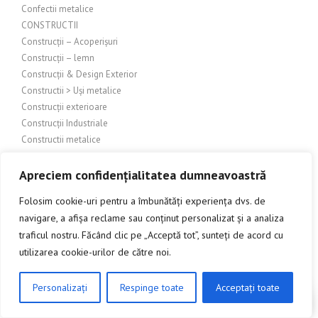
Confectii metalice
CONSTRUCTII
Construcții – Acoperișuri
Construcții – lemn
Construcții & Design Exterior
Constructii > Uși metalice
Construcții exterioare
Construcții Industriale
Constructii metalice
Constructii si amenajari
Constructii si amenajari – Sticla
Apreciem confidențialitatea dumneavoastră
Constructii si amenajari exterioare
Folosim cookie-uri pentru a îmbunătăți experiența dvs. de
Construcții și amenajări industriale
navigare, a afișa reclame sau conținut personalizat și a analiza
Constructii si amenajari interioare
traficul nostru. Făcând clic pe „Acceptă tot”, sunteți de acord cu
Construcții și amenajări interioare/exterioare
utilizarea cookie-urilor de către noi.
Construcții și arhitectură
Constructii și bricolaj
Construcții și design exterior
Personalizați
Respinge toate
Acceptați toate
CLICK AICI PENTRU A DISCUTA
Construcții și design interior