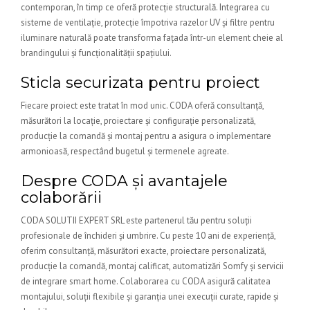
contemporan, în timp ce oferă protecție structurală. Integrarea cu
sisteme de ventilație, protecție împotriva razelor UV și filtre pentru
iluminare naturală poate transforma fațada într-un element cheie al
brandingului și funcționalității spațiului.
Sticla securizata pentru proiect
Fiecare proiect este tratat în mod unic. CODA oferă consultanță,
măsurători la locație, proiectare și configurație personalizată,
producție la comandă și montaj pentru a asigura o implementare
armonioasă, respectând bugetul și termenele agreate.
Despre CODA și avantajele
colaborării
CODA SOLUTII EXPERT SRL este partenerul tău pentru soluții
profesionale de închideri și umbrire. Cu peste 10 ani de experiență,
oferim consultanță, măsurători exacte, proiectare personalizată,
producție la comandă, montaj calificat, automatizări Somfy și servicii
de integrare smart home. Colaborarea cu CODA asigură calitatea
montajului, soluții flexibile și garanția unei execuții curate, rapide și