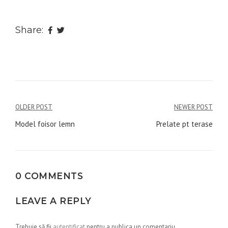
Share:
Navigare
OLDER POST
NEWER POST
în
Model foisor lemn
Prelate pt terase
articole
0 COMMENTS
LEAVE A REPLY
Trebuie să fii
autentificat
pentru a publica un comentariu.