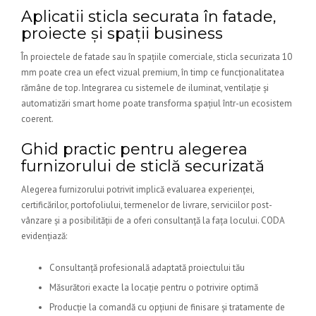
Aplicatii sticla securata în fatade,
proiecte și spații business
În proiectele de fatade sau în spațiile comerciale, sticla securizata 10
mm poate crea un efect vizual premium, în timp ce funcționalitatea
rămâne de top. Integrarea cu sistemele de iluminat, ventilație și
automatizări smart home poate transforma spațiul într-un ecosistem
coerent.
Ghid practic pentru alegerea
furnizorului de sticlă securizată
Alegerea furnizorului potrivit implică evaluarea experienței,
certificărilor, portofoliului, termenelor de livrare, serviciilor post-
vânzare și a posibilității de a oferi consultanță la fața locului. CODA
evidențiază:
Consultanță profesională adaptată proiectului tău
Măsurători exacte la locație pentru o potrivire optimă
Producție la comandă cu opțiuni de finisare și tratamente de