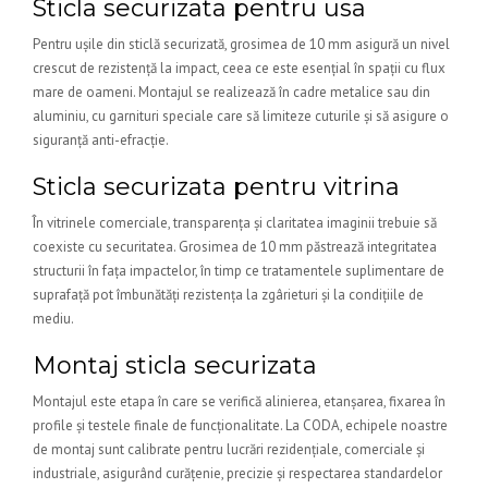
Sticla securizata pentru usa
Pentru ușile din sticlă securizată, grosimea de 10 mm asigură un nivel
crescut de rezistență la impact, ceea ce este esențial în spații cu flux
mare de oameni. Montajul se realizează în cadre metalice sau din
aluminiu, cu garnituri speciale care să limiteze cuturile și să asigure o
siguranță anti-efracție.
Sticla securizata pentru vitrina
În vitrinele comerciale, transparența și claritatea imaginii trebuie să
coexiste cu securitatea. Grosimea de 10 mm păstrează integritatea
structurii în fața impactelor, în timp ce tratamentele suplimentare de
suprafață pot îmbunătăți rezistența la zgârieturi și la condițiile de
mediu.
Montaj sticla securizata
Montajul este etapa în care se verifică alinierea, etanșarea, fixarea în
profile și testele finale de funcționalitate. La CODA, echipele noastre
de montaj sunt calibrate pentru lucrări rezidențiale, comerciale și
industriale, asigurând curățenie, precizie și respectarea standardelor