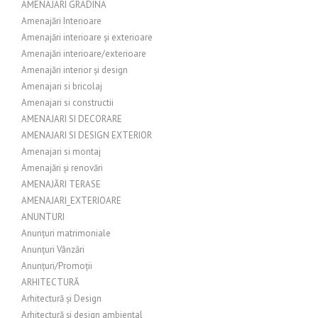
AMENAJARI GRADINA
Amenajări Interioare
Amenajări interioare și exterioare
Amenajări interioare/exterioare
Amenajări interior și design
Amenajari si bricolaj
Amenajari si constructii
AMENAJARI SI DECORARE
AMENAJARI SI DESIGN EXTERIOR
Amenajari si montaj
Amenajări și renovări
AMENAJĂRI TERASE
AMENAJARI_EXTERIOARE
ANUNTURI
Anunțuri matrimoniale
Anunțuri Vânzări
Anunțuri/Promoții
ARHITECTURĂ
Arhitectură și Design
Arhitectură și design ambiental