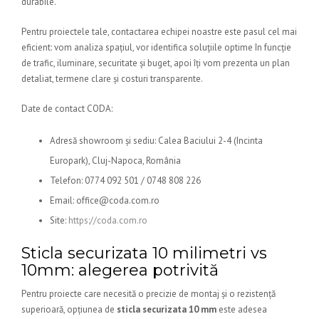
durabile.
Pentru proiectele tale, contactarea echipei noastre este pasul cel mai
eficient: vom analiza spațiul, vor identifica soluțiile optime în funcție
de trafic, iluminare, securitate și buget, apoi îți vom prezenta un plan
detaliat, termene clare și costuri transparente.
Date de contact CODA:
Adresă showroom și sediu: Calea Baciului 2-4 (Incinta
Europark), Cluj-Napoca, România
Telefon: 0774 092 501 / 0748 808 226
Email: office@coda.com.ro
Site:
https://coda.com.ro
Sticla securizata 10 milimetri vs
10mm: alegerea potrivită
Pentru proiecte care necesită o precizie de montaj și o rezistență
superioară, opțiunea de
sticla securizata 10 mm
este adesea