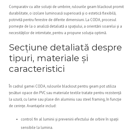
Comparativ cu alte soluții de umbrire, rulourile geam blackout promit
durabilitate, o izolare luminoasă superioară și o estetică flexibilă,
potrivită pentru ferestre de diferite dimensiuni. La CODA, procesul
pornește de la o analiză detaliată a spațiului, a orientării soarelui și a
necesităților de intimitate, pentru a propune soluția optimă.
Secțiune detaliată despre
tipuri, materiale și
caracteristici
În cadrul gamei CODA, rulourile blackout pentru geam pot utiliza
țesături opace din PVC sau materiale textile tratate pentru rezistență
la uzură, cu lame sau plase din aluminiu sau steel framing, în funcție
de cerințe. Avantajele includ:
control fin al luminii și prevenirii efectului de orbire în spații
sensibile la lumina.