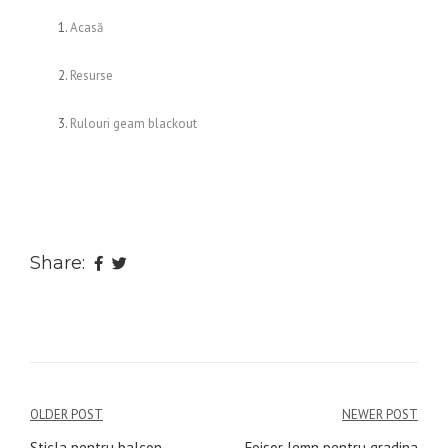
Acasă
Resurse
Rulouri geam blackout
Share:
Navigare
OLDER POST
NEWER POST
Sticla pentru balcon
Foisor lemn pentru gradina