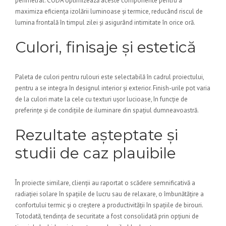
perimetral. CODA optimizează aceste componente pentru a
maximiza eficiența izolării luminoase și termice, reducând riscul de
lumina frontală în timpul zilei și asigurând intimitate în orice oră.
Culori, finisaje și estetică
Paleta de culori pentru rulouri este selectabilă în cadrul proiectului,
pentru a se integra în designul interior și exterior. Finish-urile pot varia
de la culori mate la cele cu texturi ușor lucioase, în funcție de
preferințe și de condițiile de iluminare din spațiul dumneavoastră.
Rezultate așteptate și
studii de caz plauibile
În proiecte similare, clienții au raportat o scădere semnificativă a
radiației solare în spațiile de lucru sau de relaxare, o îmbunătățire a
confortului termic și o creștere a productivității în spațiile de birouri.
Totodată, tendința de securitate a fost consolidată prin opțiuni de