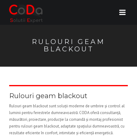
RULOURI GEAM
BLACKOUT
Rulouri geam blackout
Rulouri geam blackout sunt soluții moderne de umbrire și control al
luminii pentru ferestrele dumneavoastră. CODA oferă consultanță,
măsurători, proiectare, producție la comandă și montaj profesionist
pentru rulouri geam blackout, adaptate spațiului dumneavoastră, cu
rezultate eficiente în confort, intimitate și eficiență energetică.