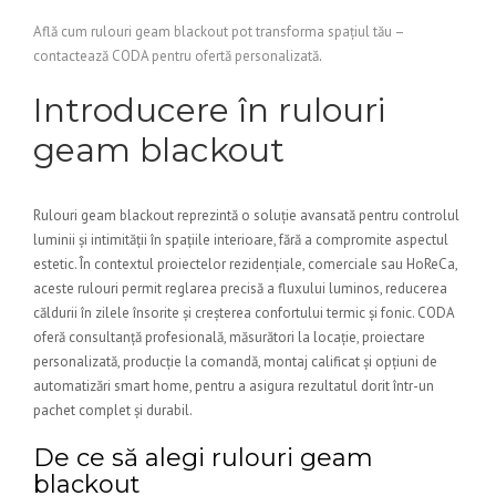
Află cum rulouri geam blackout pot transforma spațiul tău –
contactează CODA pentru ofertă personalizată
.
Introducere în rulouri
geam blackout
Rulouri geam blackout reprezintă o soluție avansată pentru controlul
luminii și intimității în spațiile interioare, fără a compromite aspectul
estetic. În contextul proiectelor rezidențiale, comerciale sau HoReCa,
aceste rulouri permit reglarea precisă a fluxului luminos, reducerea
căldurii în zilele însorite și creșterea confortului termic și fonic. CODA
oferă consultanță profesională, măsurători la locație, proiectare
personalizată, producție la comandă, montaj calificat și opțiuni de
automatizări smart home, pentru a asigura rezultatul dorit într-un
pachet complet și durabil.
De ce să alegi rulouri geam
blackout