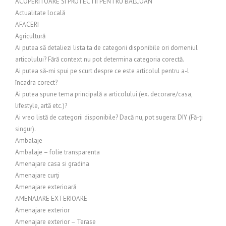
ACOPERITOARE SI PROTECTII PENTRU BALCOAN
Actualitate locală
AFACERI
Agricultură
Ai putea să detaliezi lista ta de categorii disponibile ori domeniul
articolului? Fără context nu pot determina categoria corectă.
Ai putea să-mi spui pe scurt despre ce este articolul pentru a-l
încadra corect?
Ai putea spune tema principală a articolului (ex. decorare/casa,
lifestyle, artă etc.)?
Ai vreo listă de categorii disponibile? Dacă nu, pot sugera: DIY (Fă-ți
singur).
Ambalaje
Ambalaje – folie transparenta
Amenajare casa si gradina
Amenajare curți
Amenajare exterioară
AMENAJARE EXTERIOARE
Amenajare exterior
Amenajare exterior – Terase