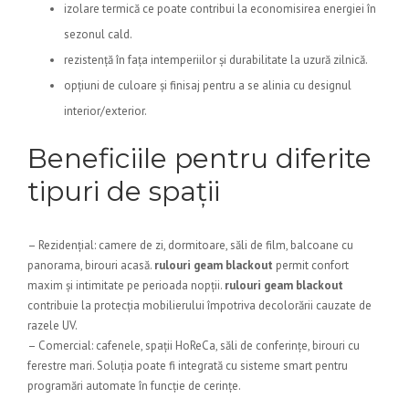
izolare termică ce poate contribui la economisirea energiei în
sezonul cald.
rezistență în fața intemperiilor și durabilitate la uzură zilnică.
opțiuni de culoare și finisaj pentru a se alinia cu designul
interior/exterior.
Beneficiile pentru diferite
tipuri de spații
– Rezidențial: camere de zi, dormitoare, săli de film, balcoane cu
panorama, birouri acasă.
rulouri geam blackout
permit confort
maxim și intimitate pe perioada nopții.
rulouri geam blackout
contribuie la protecția mobilierului împotriva decolorării cauzate de
razele UV.
– Comercial: cafenele, spații HoReCa, săli de conferințe, birouri cu
ferestre mari. Soluția poate fi integrată cu sisteme smart pentru
programări automate în funcție de cerințe.