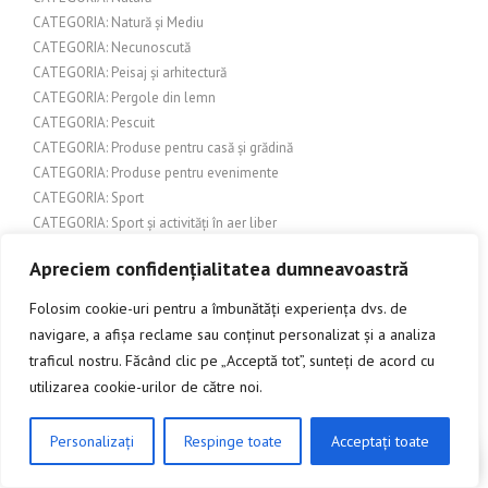
CATEGORIA: Natură și Mediu
CATEGORIA: Necunoscută
CATEGORIA: Peisaj și arhitectură
CATEGORIA: Pergole din lemn
CATEGORIA: Pescuit
CATEGORIA: Produse pentru casă și grădină
CATEGORIA: Produse pentru evenimente
CATEGORIA: Sport
CATEGORIA: Sport și activități în aer liber
CATEGORIA: Tehnologie și Inovație
Apreciem confidențialitatea dumneavoastră
CATEGORIA: Turism și Cultură
CATEGORIA: Urbanism și construcții
Folosim cookie-uri pentru a îmbunătăți experiența dvs. de
CATEGORIA: Urbanism și dezvoltare urbană
navigare, a afișa reclame sau conținut personalizat și a analiza
CATEGORIA: Uși de garaj
traficul nostru. Făcând clic pe „Acceptă tot”, sunteți de acord cu
CATEGORIA: Uși de interior
utilizarea cookie-urilor de către noi.
CATEGORIA: Uși și feronerie
CATEGORIA: Uși și porți de garaj
Personalizați
Respinge toate
Acceptați toate
CATEGORIE: Cultură
CLICK AICI PENTRU A DISCUTA
Categorie: Design exterior