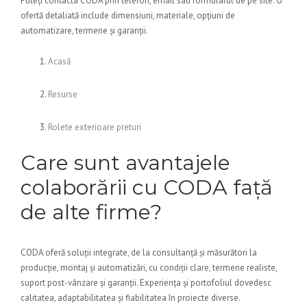
Puteți contacta CODA prin telefon, email sau formularul de pe site. O
ofertă detaliată include dimensiuni, materiale, opțiuni de
automatizare, termene și garanții.
Acasă
Resurse
Rolete exterioare preturi
Care sunt avantajele
colaborării cu CODA față
de alte firme?
CODA oferă soluții integrate, de la consultanță și măsurători la
producție, montaj și automatizări, cu condiții clare, termene realiste,
suport post-vânzare și garanții. Experiența și portofoliul dovedesc
calitatea, adaptabilitatea și fiabilitatea în proiecte diverse.