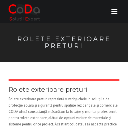
ROLETE EXTERIOARE
PRETURI
Rolete exterioare preturi
Rolete exterioare preturi reprezintă o verigă cheie în soluțiile de
protecție solară și siguranță pentru spațiile rezidențiale și comerciale.
CODA oferă consultanță, măsurători la locație și montaj profesionist
pentru rolete exterioare, alături de opțiuni variate de materiale și
sisteme pentru orice proiect. Acest articol detaliază aspecte practice