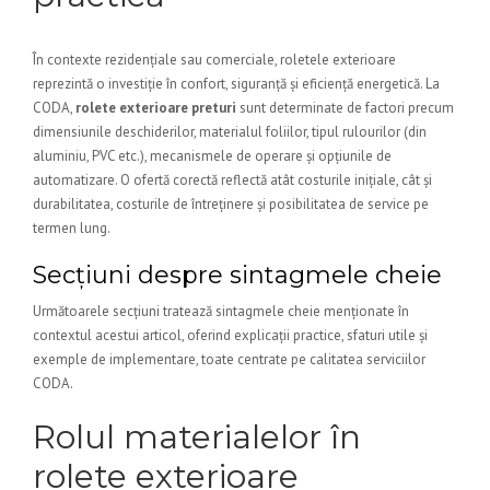
În contexte rezidențiale sau comerciale, roletele exterioare
reprezintă o investiție în confort, siguranță și eficiență energetică. La
CODA,
rolete exterioare preturi
sunt determinate de factori precum
dimensiunile deschiderilor, materialul foliilor, tipul rulourilor (din
aluminiu, PVC etc.), mecanismele de operare și opțiunile de
automatizare. O ofertă corectă reflectă atât costurile inițiale, cât și
durabilitatea, costurile de întreținere și posibilitatea de service pe
termen lung.
Secțiuni despre sintagmele cheie
Următoarele secțiuni tratează sintagmele cheie menționate în
contextul acestui articol, oferind explicații practice, sfaturi utile și
exemple de implementare, toate centrate pe calitatea serviciilor
CODA.
Rolul materialelor în
rolete exterioare