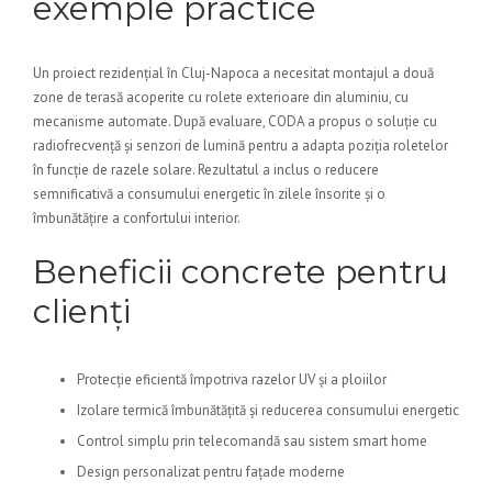
exemple practice
Un proiect rezidențial în Cluj-Napoca a necesitat montajul a două
zone de terasă acoperite cu rolete exterioare din aluminiu, cu
mecanisme automate. După evaluare, CODA a propus o soluție cu
radiofrecvență și senzori de lumină pentru a adapta poziția roletelor
în funcție de razele solare. Rezultatul a inclus o reducere
semnificativă a consumului energetic în zilele însorite și o
îmbunătățire a confortului interior.
Beneficii concrete pentru
clienți
Protecție eficientă împotriva razelor UV și a ploiilor
Izolare termică îmbunătățită și reducerea consumului energetic
Control simplu prin telecomandă sau sistem smart home
Design personalizat pentru fațade moderne