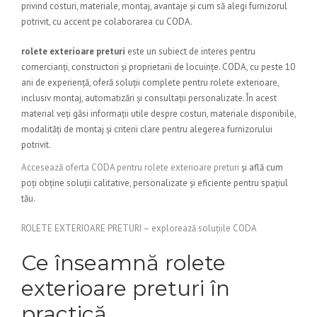
privind costuri, materiale, montaj, avantaje și cum să alegi furnizorul
potrivit, cu accent pe colaborarea cu CODA.
rolete exterioare preturi
este un subiect de interes pentru
comercianți, constructori și proprietarii de locuințe. CODA, cu peste 10
ani de experiență, oferă soluții complete pentru rolete exterioare,
inclusiv montaj, automatizări și consultații personalizate. În acest
material veți găsi informații utile despre costuri, materiale disponibile,
modalități de montaj și criterii clare pentru alegerea furnizorului
potrivit.
Accesează oferta CODA pentru rolete exterioare preturi
și află cum
poți obține soluții calitative, personalizate și eficiente pentru spațiul
tău.
ROLETE EXTERIOARE PRETURI – explorează soluțiile CODA
Ce înseamnă rolete
exterioare preturi în
practică