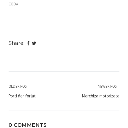
CODA
Share:
Navigare
OLDER POST
NEWER POST
în
Porti fier forjat
Marchiza motorizata
articole
0 COMMENTS