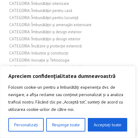
CATEGORIA: Îmbunătățiri interioare
CATEGORIA: Îmbunătățiri pentru casă
CATEGORIA: Îmbunătățiri pentru locuință
CATEGORIA: Îmbunătățiri și amenajări exterioare
CATEGORIA: Îmbunătățiri și design exterior
CATEGORIA: Îmbunătățiri și design interior
CATEGORIA: Încălzire și protecție exterioră
CATEGORIA: Industrie și construcții
CATEGORIA: Inovație și Tehnologie
CATEGORIA: Legislație și reglementări edilitare
CATEGORIA: Lifestyle
Apreciem confidențialitatea dumneavoastră
CATEGORIA: Localități și evenimente
Folosim cookie-uri pentru a îmbunătăți experiența dvs. de
CATEGORIA: Localizare/Evenimente în Cluj
navigare, a afișa reclame sau conținut personalizat și a analiza
CATEGORIA: Modă și frumusețe
traficul nostru. Făcând clic pe „Acceptă tot”, sunteți de acord cu
CATEGORIA: Natură
utilizarea cookie-urilor de către noi.
CATEGORIA: Natură și Mediu
CATEGORIA: Necunoscută
CATEGORIA: Peisaj și arhitectură
Personalizați
Respinge toate
Acceptați toate
CLICK AICI PENTRU A DISCUTA
CATEGORIA: Pergole din lemn