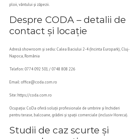
ploii, vântului și zăpezii.
Despre CODA – detalii de
contact și locație
Adresă showroom și sediu: Calea Baciului 2-4 (Incinta Europark), Cluj-
Napoca, România
Telefon: 0774 092 501 / 0748 808 226
Email: office@coda.com.ro
Site: https://coda.com.ro
Ocupația: CoDa oferă soluții profesionale de umbrire și închideri
pentru terase, balcoane, grădini și spații comerciale (inclusiv Horeca).
Studii de caz scurte și