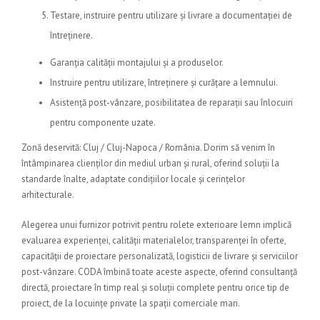
Testare, instruire pentru utilizare și livrare a documentației de
întreținere.
Garanția calității montajului și a produselor.
Instruire pentru utilizare, întreținere și curățare a lemnului.
Asistență post-vânzare, posibilitatea de reparații sau înlocuiri
pentru componente uzate.
Zonă deservită: Cluj / Cluj-Napoca / România. Dorim să venim în
întâmpinarea clienților din mediul urban și rural, oferind soluții la
standarde înalte, adaptate condițiilor locale și cerințelor
arhitecturale.
Alegerea unui furnizor potrivit pentru rolete exterioare lemn implică
evaluarea experienței, calității materialelor, transparenței în oferte,
capacității de proiectare personalizată, logisticii de livrare și serviciilor
post-vânzare. CODA îmbină toate aceste aspecte, oferind consultanță
directă, proiectare în timp real și soluții complete pentru orice tip de
proiect, de la locuințe private la spații comerciale mari.