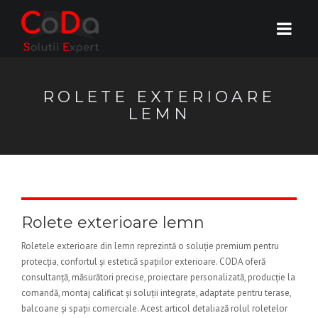
ROLETE EXTERIOARE
LEMN
Rolete exterioare lemn
Roletele exterioare din lemn reprezintă o soluție premium pentru
protecția, confortul și estetică spațiilor exterioare. CODA oferă
consultanță, măsurători precise, proiectare personalizată, producție la
comandă, montaj calificat și soluții integrate, adaptate pentru terase,
balcoane și spații comerciale. Acest articol detaliază rolul roletelor