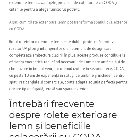
exterioare lemn, avantajele, procesul de colaborare cu CODA și
criteriile pentru a alege furnizorul potrivit.
Aflați cum rolete exterioare lemn pot transforma spațiul dvs. exterior
cu CODA
Rolul roletelor exterioare lemn este dublu: protecție împotriva
razelor UV, ploii și intemperiilor și un element de design care
completează arhitectura clădirii. În plus, aceste produse contribuie la
eficiența energetică, reducând necesarul de iluminare artificială și de
climatizare în timpul verii, dar oferind izolare în sezonul rece. CODA,
cu peste 10 ani de experiență în soluții de umbrire și închideri pentru
spații rezidențiale și comerciale, poate adapta soluția perfectă pentru
oricare tip de fațadă, terasă sau spațiu exterior.
Întrebări frecvente
despre rolete exterioare
lemn și beneficiile
colaborării cu CODA