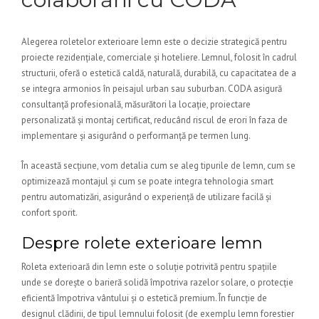
Alegerea roletelor exterioare lemn este o decizie strategică pentru
proiecte rezidențiale, comerciale și hoteliere. Lemnul, folosit în cadrul
structurii, oferă o estetică caldă, naturală, durabilă, cu capacitatea de a
se integra armonios în peisajul urban sau suburban. CODA asigură
consultanță profesională, măsurători la locație, proiectare
personalizată și montaj certificat, reducând riscul de erori în faza de
implementare și asigurând o performanță pe termen lung.
În această secțiune, vom detalia cum se aleg tipurile de lemn, cum se
optimizează montajul și cum se poate integra tehnologia smart
pentru automatizări, asigurând o experiență de utilizare facilă și
confort sporit.
Despre rolete exterioare lemn
Roleta exterioară din lemn este o soluție potrivită pentru spațiile
unde se dorește o barieră solidă împotriva razelor solare, o protecție
eficientă împotriva vântului și o estetică premium. În funcție de
designul clădirii, de tipul lemnului folosit (de exemplu lemn forestier