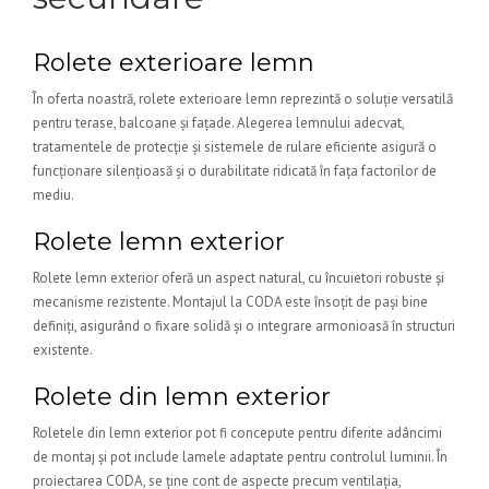
Rolete exterioare lemn
În oferta noastră, rolete exterioare lemn reprezintă o soluție versatilă
pentru terase, balcoane și fațade. Alegerea lemnului adecvat,
tratamentele de protecție și sistemele de rulare eficiente asigură o
funcționare silențioasă și o durabilitate ridicată în fața factorilor de
mediu.
Rolete lemn exterior
Rolete lemn exterior oferă un aspect natural, cu încuietori robuste și
mecanisme rezistente. Montajul la CODA este însoțit de pași bine
definiți, asigurând o fixare solidă și o integrare armonioasă în structuri
existente.
Rolete din lemn exterior
Roletele din lemn exterior pot fi concepute pentru diferite adâncimi
de montaj și pot include lamele adaptate pentru controlul luminii. În
proiectarea CODA, se ține cont de aspecte precum ventilația,