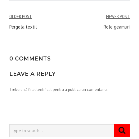
Navigare
OLDER POST
NEWER POST
în
Pergola textil
Role geamuri
articole
0 COMMENTS
LEAVE A REPLY
Trebuie să fii
autentificat
pentru a publica un comentariu.