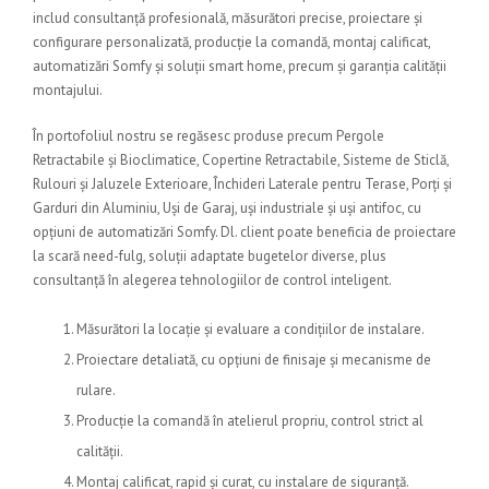
includ consultanță profesională, măsurători precise, proiectare și
configurare personalizată, producție la comandă, montaj calificat,
automatizări Somfy și soluții smart home, precum și garanția calității
montajului.
În portofoliul nostru se regăsesc produse precum Pergole
Retractabile și Bioclimatice, Copertine Retractabile, Sisteme de Sticlă,
Rulouri și Jaluzele Exterioare, Închideri Laterale pentru Terase, Porți și
Garduri din Aluminiu, Uși de Garaj, uși industriale și uși antifoc, cu
opțiuni de automatizări Somfy. Dl. client poate beneficia de proiectare
la scară need-fulg, soluții adaptate bugetelor diverse, plus
consultanță în alegerea tehnologiilor de control inteligent.
Măsurători la locație și evaluare a condițiilor de instalare.
Proiectare detaliată, cu opțiuni de finisaje și mecanisme de
rulare.
Producție la comandă în atelierul propriu, control strict al
calității.
Montaj calificat, rapid și curat, cu instalare de siguranță.