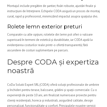
Montajul include pregătire de șantier, fixări robuste, ajustări finale și
instrucțiuni de întreținere. Echipele CODA asigură un proces de montaj
curat, rapid și profesionist, minimizând impactul asupra spațiului dvs.
Rolete lemn exterior preturi
Comparativ cu alte opțiuni, roletele din lemn pot oferi o valoare
superioară în termeni de estetică și durabilitate, iar CODA ajută la
evidențierea costurilor reale printr-o ofertă transparentă, fără
ascundere de costuri suplimentare pe parcurs.
Despre CODA și expertiza
noastră
CoDa Solutii Expert SRL (CODA) oferă soluții profesionale de umbrire
și închideri pentru terase, balcoane, grădini și spații comerciale. Cu o
experiență de peste 10 ani, am finalizat numeroase proiecte pentru
clienți rezidențiali, horeca și industriali, asigurând calitate, design
personalizat, funcționalitate și confort. Principalele noastre servicii