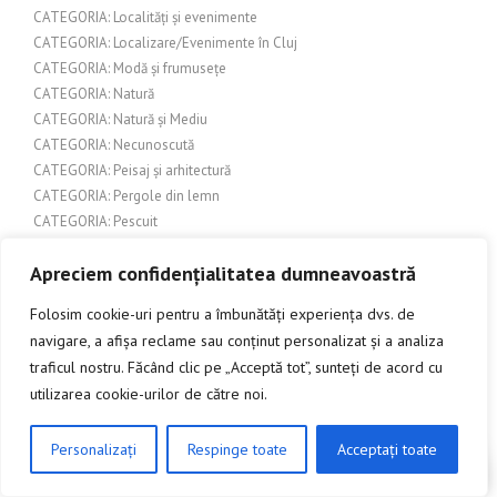
CATEGORIA: Localități și evenimente
CATEGORIA: Localizare/Evenimente în Cluj
CATEGORIA: Modă și frumusețe
CATEGORIA: Natură
CATEGORIA: Natură și Mediu
CATEGORIA: Necunoscută
CATEGORIA: Peisaj și arhitectură
CATEGORIA: Pergole din lemn
CATEGORIA: Pescuit
CATEGORIA: Produse pentru casă și grădină
Apreciem confidențialitatea dumneavoastră
CATEGORIA: Produse pentru evenimente
CATEGORIA: Sport
Folosim cookie-uri pentru a îmbunătăți experiența dvs. de
CATEGORIA: Sport și activități în aer liber
navigare, a afișa reclame sau conținut personalizat și a analiza
CATEGORIA: Tehnologie și Inovație
traficul nostru. Făcând clic pe „Acceptă tot”, sunteți de acord cu
CATEGORIA: Turism și Cultură
utilizarea cookie-urilor de către noi.
CATEGORIA: Urbanism și construcții
CATEGORIA: Urbanism și dezvoltare urbană
Personalizați
Respinge toate
Acceptați toate
CATEGORIA: Uși de garaj
CLICK AICI PENTRU A DISCUTA
CATEGORIA: Uși de interior