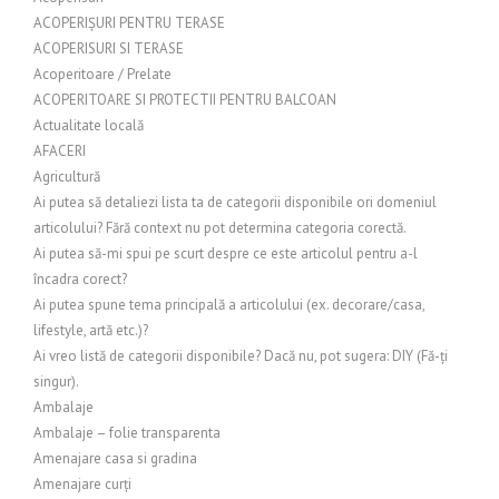
ACOPERIȘURI PENTRU TERASE
ACOPERISURI SI TERASE
Acoperitoare / Prelate
ACOPERITOARE SI PROTECTII PENTRU BALCOAN
Actualitate locală
AFACERI
Agricultură
Ai putea să detaliezi lista ta de categorii disponibile ori domeniul
articolului? Fără context nu pot determina categoria corectă.
Ai putea să-mi spui pe scurt despre ce este articolul pentru a-l
încadra corect?
Ai putea spune tema principală a articolului (ex. decorare/casa,
lifestyle, artă etc.)?
Ai vreo listă de categorii disponibile? Dacă nu, pot sugera: DIY (Fă-ți
singur).
Ambalaje
Ambalaje – folie transparenta
Amenajare casa si gradina
Amenajare curți