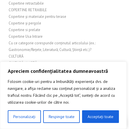
Copertine retractabile
COPERTINE RETRAIBILE
Copertine și materiale pentru terase
Copertine și pergole
Copertine si prelate
Copertine Usa Intrare
Cu ce categorie corespunde conținutul articolului (ex.:
Gastronomie/Rețete, Literatură, Cultură, Știință etc.)?
CULTURĂ
CULTURĂ ȘI ARTĂ
Cultură și istorie
Apreciem confidențialitatea dumneavoastră
CULTURĂ ȘI PATRIMONIU
Folosim cookie-uri pentru a îmbunătăți experiența dvs. de
CULTURĂ ȘI SOCIETATE
navigare, a afișa reclame sau conținut personalizat și a analiza
CULTURĂ ȘI TRADIȚII
traficul nostru. Făcând clic pe „Acceptă tot”, sunteți de acord cu
CULTURĂ ȘI TURISM
utilizarea cookie-urilor de către noi.
Cumpărături pentru casă și grădină
Decorare exterioară
Decorare Interioară
Personalizați
Respinge toate
Acceptați toate
CLICK AICI PENTRU A DISCUTA
Decorare interior