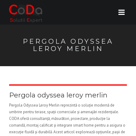
PERGOLA ODYSSEA
LEROY MERLIN
Pergola odyssea leroy merlin
Pergola Odyssea Leroy Merlin reprezintă o soluție modernă de
umbrire pentru terase, spații comerciale și amenajări rezidențiale.
CODA oferă consultanță, măsurători, proiectare, producție la
comandă, montaj calificat și integrare smart home pentru a asigura o
execuție fluidă și durabilă. Acest articol explorează opțiunile, pașii de