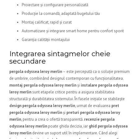
Proiectare și configurare personalizată
Producție la comandă, adaptată bugetului tău
Montaj calificat, rapid și curat
Automatizare și integrare smart home pentru confort sporit
Garanția calității montajului
Integrarea sintagmelor cheie
secundare
pergola odyssea leroy merlin
– este percepută ca o soluție premium
de umbrire, combinând designul contemporan cu funcționalitatea.
montaj pergola odyssea leroy merlin
și
instalare pergola odyssea
leroy merlin
sunt etapele critice pentru a asigura stabilitatea
structurală și durabilitatea sistemului. În fasele inițiale se stabilește
design pergola odyssea leroy merlin
, urmat de evaluarea
pret
pergola odyssea leroy merlin
și
preturi pergola odyssea leroy
merlin
, pentru a crea o ofertă transparentă.
recenzie pergola
odyssea leroy merlin
poate ghida decizia, iar
ghid pergola odyssea
leroy merlin
devine un suport util în implementare. Când alegi