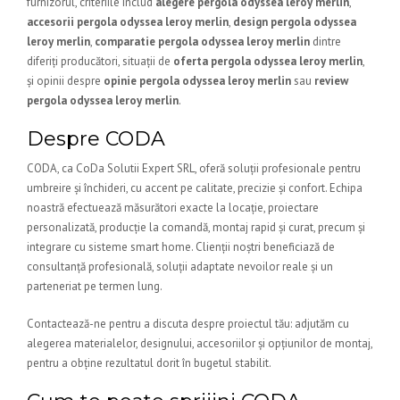
furnizorul, criteriile includ
alegere pergola odyssea leroy merlin
,
accesorii pergola odyssea leroy merlin
,
design pergola odyssea
leroy merlin
,
comparatie pergola odyssea leroy merlin
dintre
diferiți producători, situații de
oferta pergola odyssea leroy merlin
,
și opinii despre
opinie pergola odyssea leroy merlin
sau
review
pergola odyssea leroy merlin
.
Despre CODA
CODA, ca CoDa Solutii Expert SRL, oferă soluții profesionale pentru
umbreire și închideri, cu accent pe calitate, precizie și confort. Echipa
noastră efectuează măsurători exacte la locație, proiectare
personalizată, producție la comandă, montaj rapid și curat, precum și
integrare cu sisteme smart home. Clienții noștri beneficiază de
consultanță profesională, soluții adaptate nevoilor reale și un
parteneriat pe termen lung.
Contactează-ne pentru a discuta despre proiectul tău: adjutăm cu
alegerea materialelor, designului, accesoriilor și opțiunilor de montaj,
pentru a obține rezultatul dorit în bugetul stabilit.