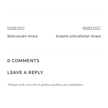
Navigare
OLDER POST
NEWER POST
în
Aplecatoare terasa
Acoperis policarbonat terasa
articole
0 COMMENTS
LEAVE A REPLY
Trebuie să fii
autentificat
pentru a publica un comentariu.