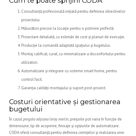
Cum te poate sprijini CODA
Consultanță profesională inițială pentru definirea obiectivelor
proiectului.
Măsurători precise la locație pentru o potrivire perfectă.
Proiectare detaliată, cu estimări de cost și planuri de execuție.
Producție la comandă adaptată spațiului și bugetului.
Montaj calificat, curat, cu minimalizare a disconfortului pentru
utilizatori.
Automatizare și integrare cu sisteme smart home, pentru
control facil.
Garanția calității montajului și suport post-proiect.
Costuri orientative și gestionarea
bugetului
În cazul
pergola odyssea leroy merlin
, prețurile pot varia în funcție de
dimensiune, tip de acoperire, finisaje și opțiunile de automatizare.
CODA oferă consultanță pentru definirea cerințelor și realizarea unei