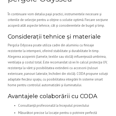
În continuare vom detalia pașii practici, instrumentele necesare și
criteriile de selecție pentru a obține o.solutie optimă. Fiecare secțiune
acoperă atât aspecte tehnice, cât și considerentele de buget și timp.
Considerații tehnice și materiale
Pergola Odyssea poate utiliza cadre din aluminiu cu finisaje
rezistente la intemperii, oferind stabilitate și durabilitate în timp.
Alegerea acoperirii (lamele, textile sau sticlă) influențează umbrirea,
ventilația și costul total. Este recomandat să iei în calcul protecția UV,
rezistența la vânt și posibilitatea extinderii cu accesorii (rulouri
exterioare, panouri laterale, închideri din sticlă). CODA propune soluții
adaptate fiecărui spațiu, cu posibilitatea integrării în sisteme smart
home pentru controlul automatizării și iluminatului.
Avantajele colaborării cu CODA
Consultanță profesională la începutul proiectului
Măsurători precise la locație pentru o potrivire perfectă