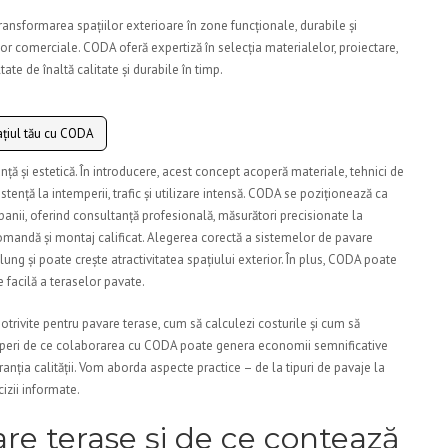
ransformarea spațiilor exterioare în zone funcționale, durabile și
rilor comerciale. CODA oferă expertiză în selecția materialelor, proiectare,
te de înaltă calitate și durabile în timp.
țiul tău cu CODA
anță și estetică. În introducere, acest concept acoperă materiale, tehnici de
tență la intemperii, trafic și utilizare intensă. CODA se poziționează ca
panii, oferind consultanță profesională, măsurători precisionate la
comandă și montaj calificat. Alegerea corectă a sistemelor de pavare
ung și poate crește atractivitatea spațiului exterior. În plus, CODA poate
re facilă a teraselor pavate.
potrivite pentru pavare terase, cum să calculezi costurile și cum să
coperi de ce colaborarea cu CODA poate genera economii semnificative
ranția calității. Vom aborda aspecte practice – de la tipuri de pavaje la
cizii informate.
e terase și de ce contează