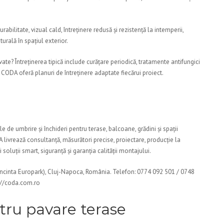
ilitate, vizual cald, întreținere redusă și rezistență la intemperii,
urală în spațiul exterior.
vate? Întreținerea tipică include curățare periodică, tratamente antifungici
e; CODA oferă planuri de întreținere adaptate fiecărui proiect.
 de umbrire și închideri pentru terase, balcoane, grădini și spații
livrează consultanță, măsurători precise, proiectare, producție la
oluții smart, siguranță și garanția calității montajului.
Incinta Europark), Cluj-Napoca, România. Telefon: 0774 092 501 / 0748
s://coda.com.ro
ru pavare terase