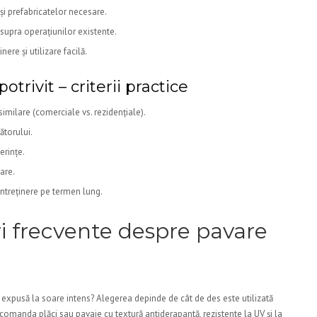
i prefabricatelor necesare.
asupra operațiunilor existente.
nere și utilizare facilă.
trivit – criterii practice
imilare (comerciale vs. rezidențiale).
ătorului.
erințe.
are.
întreținere pe termen lung.
ri frecvente despre pavare
ă expusă la soare intens? Alegerea depinde de cât de des este utilizată
ecomanda plăci sau pavaje cu textură antiderapantă, rezistente la UV și la