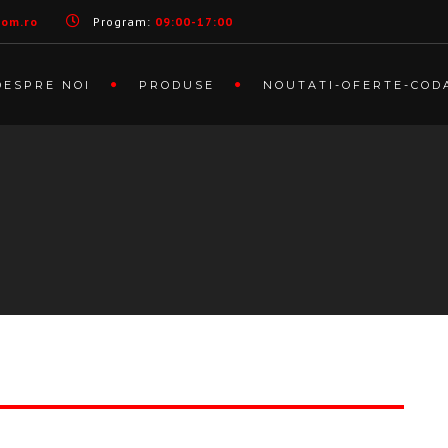
com.ro
Program:
09:00-17:00
DESPRE NOI
PRODUSE
NOUTATI-OFERTE-COD