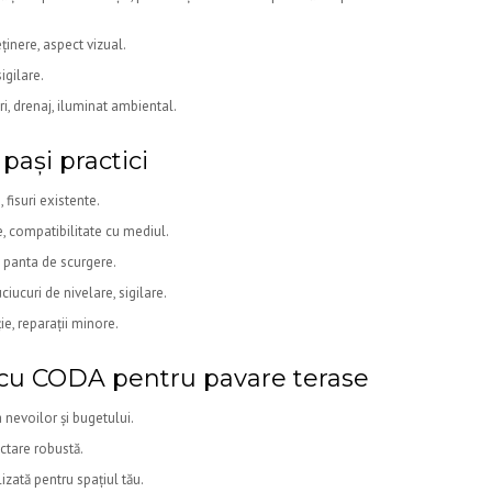
ținere, aspect vizual.
igilare.
ri, drenaj, iluminat ambiental.
pași practici
 fisuri existente.
e, compatibilitate cu mediul.
, panta de scurgere.
uciucuri de nivelare, sigilare.
ie, reparații minore.
 cu CODA pentru pavare terase
 nevoilor și bugetului.
ctare robustă.
zată pentru spațiul tău.