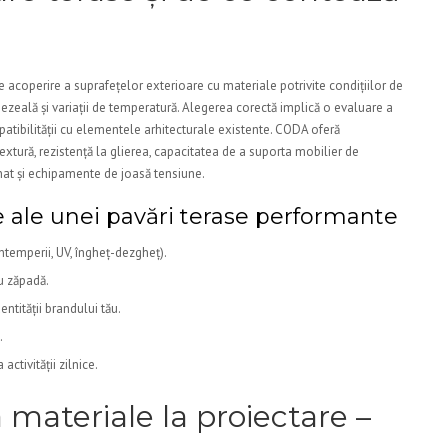
e acoperire a suprafețelor exterioare cu materiale potrivite condițiilor de
umezeală și variații de temperatură. Alegerea corectă implică o evaluare a
compatibilității cu elementele arhitecturale existente. CODA oferă
extură, rezistență la glierea, capacitatea de a suporta mobilier de
inat și echipamente de joasă tensiune.
le ale unei pavări terase performante
intemperii, UV, îngheț-dezgheț).
au zăpadă.
dentității brandului tău.
.
activității zilnice.
a materiale la proiectare –