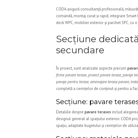
CODA asigură consultanță profesională, măsurător
comandă, montaj curat și rapid, integrare Smart 
deck WPC, mobilier exterior și parchet SPC, cu o a
Secțiune dedicată
secundare
În proiect, sunt analizate aspecte precum
pavar
firme pavare terase
,
proiect pavare terase
,
pavaje te
pavaje pentru terase
,
amenajare terasa pavare
,
trat
completă a cerințelor de conținut și pentru a fac
Secțiune: pavare terases
Detaliile despre
pavare terases
includ alegerea 
designul general al spațiului exterior. CODA pro
spațiu, adaptate bugetului și cerințelor de utiliza