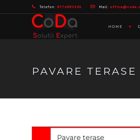
Telefon:
0774092501
Mail:
office@coda.
HOME
PAVARE TERASE
Pavare terase