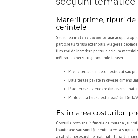
secțiuni tematice
Materii prime, tipuri de 
cerințele
Secțiunea
materia pavare terase
acoperă opțiun
pardoseală terasă exterioară. Alegerea depinde d
furnizori de încredere pentru a asigura materiale 
infiltrarea apei și cu geometriile terasei.
Pavaje terase din beton extrudat sau pref
Dale terase pavate în diverse dimensiuni
Placi terase exterioare din diverse materi
Pardoseala terasa exterioară din Deck/WP
Estimarea costurilor: pre
Costurile pot varia în funcție de material, supra
Eșantioane sau simulări pentru a evita surprize. 
a calcula necesarul de materiale, forța de muncă 