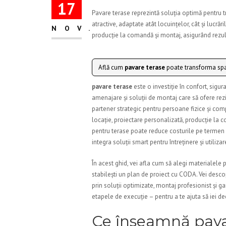
17
Pavare terase reprezintă soluția optimă pentru t
atractive, adaptate atât locuințelor, cât și lucră
NOV.
producție la comandă și montaj, asigurând rezulta
Află cum
pavare terase
poate transforma spa
pavare terase
este o investiție în confort, sigur
amenajare și soluții de montaj care să ofere rezis
partener strategic pentru persoane fizice și com
locație, proiectare personalizată, producție la 
pentru terase poate reduce costurile pe termen l
integra soluții smart pentru întreținere și utiliza
În acest ghid, vei afla cum să alegi materialele 
stabilești un plan de proiect cu CODA. Vei des
prin soluții optimizate, montaj profesionist și ga
etapele de execuție – pentru a te ajuta să iei de
Ce înseamnă pavar