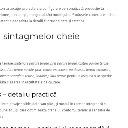
i la locație, proiectare și configurare personalizată, producție la
Home, precum și garanția calității montajului. Produsele conectate includ
tenție deosebită la detalii, funcționalitate și estetică.
 sintagmelor cheie
e terase
,
materiale pavare terase
,
pret pavare terase
,
costuri pavare terase
,
rase
,
dale terase pavate
,
placi terase exterioare
,
pardoseala terasa exterioara
,
amente suprafete terase
,
imitatie piatra terase
, pentru a asigura o acoperire
ilita clasarea în rezultatele de căutare.
 – detaliu practică
între pavaje solide, dale sau plăci, și modul în care se integrează cu
pune soluții care optimizează drenajul, confortul termic și senzația de
re.