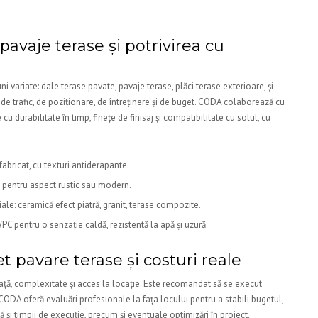
pavaje terase și potrivirea cu
i variate: dale terase pavate, pavaje terase, plăci terase exterioare, și
e trafic, de poziționare, de întreținere și de buget. CODA colaborează cu
cu durabilitate în timp, finețe de finisaj și compatibilitate cu solul, cu
abricat, cu texturi antiderapante.
 pentru aspect rustic sau modern.
ale: ceramică efect piatră, granit, terase compozite.
C pentru o senzație caldă, rezistentă la apă și uzură.
t pavare terase și costuri reale
față, complexitate și acces la locație. Este recomandat să se execut
CODA oferă evaluări profesionale la fața locului pentru a stabili bugetul,
și timpii de execuție, precum și eventuale optimizări în proiect.