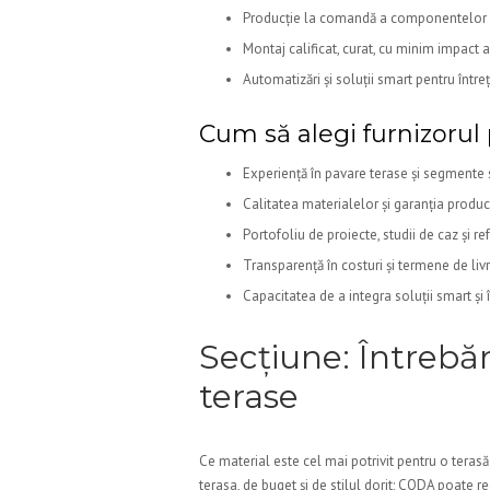
Producție la comandă a componentelor ș
Montaj calificat, curat, cu minim impact 
Automatizări și soluții smart pentru întreți
Cum să alegi furnizorul po
Experiență în pavare terase și segmente s
Calitatea materialelor și garanția produc
Portofoliu de proiecte, studii de caz și ref
Transparență în costuri și termene de livr
Capacitatea de a integra soluții smart și 
Secțiune: Întrebă
terase
Ce material este cel mai potrivit pentru o teras
terasa, de buget și de stilul dorit; CODA poate r