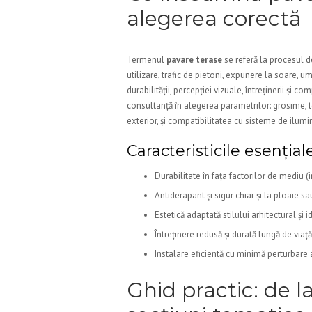
alegerea corectă
Termenul
pavare terase
se referă la procesul d
utilizare, trafic de pietoni, expunere la soare, 
durabilității, percepției vizuale, întreținerii și 
consultanță în alegerea parametrilor: grosime, t
exterior, și compatibilitatea cu sisteme de ilum
Caracteristicile esenția
Durabilitate în fața factorilor de mediu (
Antiderapant și sigur chiar și la ploaie s
Estetică adaptată stilului arhitectural și i
Întreținere redusă și durată lungă de viață
Instalare eficientă cu minimă perturbare a 
Ghid practic: de l