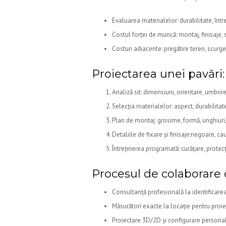
Evaluarea materialelor: durabilitate, între
Costul forței de muncă: montaj, finisaje, s
Costuri adiacente: pregătire teren, scurge
Proiectarea unei pavări: 
Analiză sit: dimensiuni, orientare, umbrire,
Selecția materialelor: aspect, durabilitat
Plan de montaj: grosime, formă, unghiuri
Detaliile de fixare și finisaje:riegoare, ca
Întreținerea programată: curățare, protecț
Procesul de colaborare
Consultanță profesională la identificarea
Măsurători exacte la locație pentru proie
Proiectare 3D/2D și configurare personali