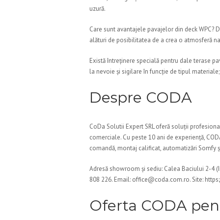
uzură.
Care sunt avantajele pavajelor din deck WPC? Durab
alături de posibilitatea de a crea o atmosferă nat
Există întreținere specială pentru dale terase pa
la nevoie și sigilare în funcție de tipul material
Despre CODA
CoDa Solutii Expert SRL oferă soluții profesionale
comerciale. Cu peste 10 ani de experiență, CODA 
comandă, montaj calificat, automatizări Somfy și s
Adresă showroom și sediu: Calea Baciului 2-4 (
808 226. Email: office@coda.com.ro. Site: http
Oferta CODA pent