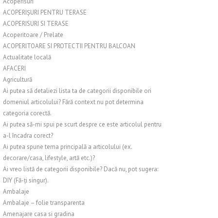
Acoperisuri
ACOPERIȘURI PENTRU TERASE
ACOPERISURI SI TERASE
Acoperitoare / Prelate
ACOPERITOARE SI PROTECTII PENTRU BALCOAN
Actualitate locală
AFACERI
Agricultură
Ai putea să detaliezi lista ta de categorii disponibile ori
domeniul articolului? Fără context nu pot determina
categoria corectă.
Ai putea să-mi spui pe scurt despre ce este articolul pentru
a-l încadra corect?
Ai putea spune tema principală a articolului (ex.
decorare/casa, lifestyle, artă etc.)?
Ai vreo listă de categorii disponibile? Dacă nu, pot sugera:
DIY (Fă-ți singur).
Ambalaje
Ambalaje – folie transparenta
Amenajare casa si gradina