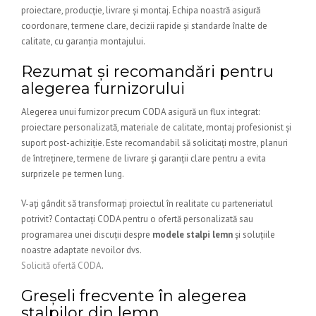
proiectare, producție, livrare și montaj. Echipa noastră asigură
coordonare, termene clare, decizii rapide și standarde înalte de
calitate, cu garanția montajului.
Rezumat și recomandări pentru
alegerea furnizorului
Alegerea unui furnizor precum CODA asigură un flux integrat:
proiectare personalizată, materiale de calitate, montaj profesionist și
suport post-achiziție. Este recomandabil să solicitați mostre, planuri
de întreținere, termene de livrare și garanții clare pentru a evita
surprizele pe termen lung.
V-ați gândit să transformați proiectul în realitate cu parteneriatul
potrivit? Contactați CODA pentru o ofertă personalizată sau
programarea unei discuții despre
modele stalpi lemn
și soluțiile
noastre adaptate nevoilor dvs.
Solicită ofertă CODA
.
Greșeli frecvente în alegerea
stalpilor din lemn