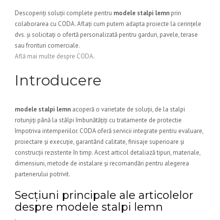
Descoperiți soluții complete pentru
modele stalpi lemn
prin
colaborarea cu CODA. Aflați cum putem adapta proiecte la cerințele
dvs. și solicitați o ofertă personalizată pentru garduri, pavele, terase
sau fronturi comerciale.
Află mai multe despre CODA
.
Introducere
modele stalpi lemn
acoperă o varietate de soluții, de la stalpi
rotunjiți până la stâlpi îmbunătățiți cu tratamente de protectie
împotriva intemperiilor. CODA oferă servicii integrate pentru evaluare,
proiectare și execuție, garantând calitate, finisaje superioare și
construcții rezistente în timp. Acest articol detaliază tipuri, materiale,
dimensiuni, metode de instalare și recomandări pentru alegerea
partenerului potrivit.
Secțiuni principale ale articolelor
despre modele stalpi lemn