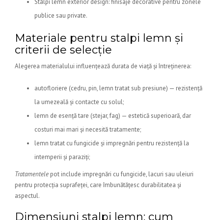
Stâlpi lemn exterior design: finisaje decorative pentru zonele
publice sau private.
Materiale pentru stalpi lemn și
criterii de selecție
Alegerea materialului influențează durata de viață și întreținerea:
autofloriere (cedru, pin, lemn tratat sub presiune) — rezistență
la umezeală și contacte cu solul;
lemn de esență tare (stejar, fag) — estetică superioară, dar
costuri mai mari și necesită tratamente;
lemn tratat cu fungicide și impregnări pentru rezistență la
intemperii și paraziți;
Tratamentele
pot include impregnări cu fungicide, lacuri sau uleiuri
pentru protecția suprafeței, care îmbunătățesc durabilitatea și
aspectul.
Dimensiuni stalpi lemn: cum