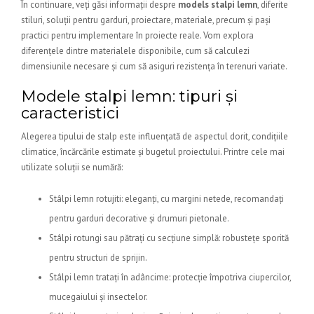
În continuare, veți găsi informații despre
models stalpi lemn
, diferite
stiluri, soluții pentru garduri, proiectare, materiale, precum și pași
practici pentru implementare în proiecte reale. Vom explora
diferențele dintre materialele disponibile, cum să calculezi
dimensiunile necesare și cum să asiguri rezistența în terenuri variate.
Modele stalpi lemn: tipuri și
caracteristici
Alegerea tipului de stalp este influențată de aspectul dorit, condițiile
climatice, încărcările estimate și bugetul proiectului. Printre cele mai
utilizate soluții se numără:
Stâlpi lemn rotujiti: eleganți, cu margini netede, recomandați
pentru garduri decorative și drumuri pietonale.
Stâlpi rotungi sau pătrați cu secțiune simplă: robustețe sporită
pentru structuri de sprijin.
Stâlpi lemn tratați în adâncime: protecție împotriva ciupercilor,
mucegaiului și insectelor.