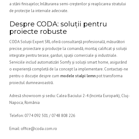
a stării finisajelor, înlăturarea semi-creșterilor și reaplicarea stratului
de protecție la intervale adecvate.
Despre CODA: soluții pentru
proiecte robuste
CODA Soluții Expert SRL oferă consultanță profesională, măsurători
precise, proiectare și producție la comandă, montaj calificat și soluții
integrate pentru terase, garduri, spații comerciale și industriale.
Serviciile includ automatizări Somfy și soluții smart home, asigurând
o experiență completă de la concept la implementare. Contactați-ne
pentru o discuție despre cum
modele stalpi lemn
pot transforma
proiectul dumneavoastră.
Adresă showroom și sediu: Calea Baciului 2-4 (Incinta Europark), Cluj-
Napoca, România
Telefon: 0774 092 501 / 0748 808 226
Email: office@coda.com.ro