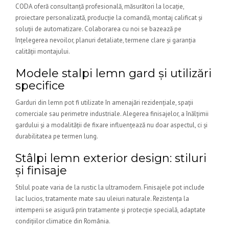
CODA oferă consultanță profesională, măsurători la locație,
proiectare personalizată, producție la comandă, montaj calificat și
soluții de automatizare. Colaborarea cu noi se bazează pe
înțelegerea nevoilor, planuri detaliate, termene clare și garanția
calității montajului.
Modele stalpi lemn gard și utilizări
specifice
Garduri din lemn pot fi utilizate în amenajări rezidențiale, spații
comerciale sau perimetre industriale. Alegerea finisajelor, a înălțimii
gardului și a modalității de fixare influențează nu doar aspectul, ci și
durabilitatea pe termen lung.
Stâlpi lemn exterior design: stiluri
și finisaje
Stilul poate varia de la rustic la ultramodern. Finisajele pot include
lac lucios, tratamente mate sau uleiuri naturale. Rezistența la
intemperii se asigură prin tratamente și protecție specială, adaptate
condițiilor climatice din România.