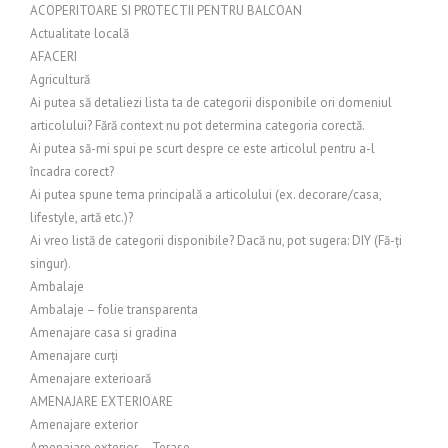
ACOPERITOARE SI PROTECTII PENTRU BALCOAN
Actualitate locală
AFACERI
Agricultură
Ai putea să detaliezi lista ta de categorii disponibile ori domeniul
articolului? Fără context nu pot determina categoria corectă.
Ai putea să-mi spui pe scurt despre ce este articolul pentru a-l
încadra corect?
Ai putea spune tema principală a articolului (ex. decorare/casa,
lifestyle, artă etc.)?
Ai vreo listă de categorii disponibile? Dacă nu, pot sugera: DIY (Fă-ți
singur).
Ambalaje
Ambalaje – folie transparenta
Amenajare casa si gradina
Amenajare curți
Amenajare exterioară
AMENAJARE EXTERIOARE
Amenajare exterior
Amenajare exterior – Terase