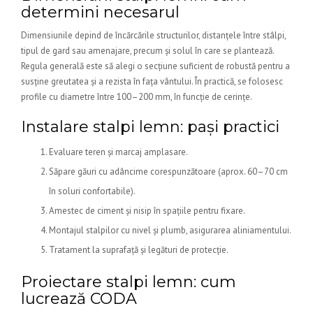
determini necesarul
Dimensiunile depind de încărcările structurilor, distanțele între stâlpi,
tipul de gard sau amenajare, precum și solul în care se plantează.
Regula generală este să alegi o secțiune suficient de robustă pentru a
susține greutatea și a rezista în fața vântului. În practică, se folosesc
profile cu diametre între 100–200 mm, în funcție de cerințe.
Instalare stalpi lemn: pași practici
Evaluare teren și marcaj amplasare.
Săpare găuri cu adâncime corespunzătoare (aprox. 60–70 cm
în soluri confortabile).
Amestec de ciment și nisip în spațiile pentru fixare.
Montajul stalpilor cu nivel și plumb, asigurarea aliniamentului.
Tratament la suprafață și legături de protecție.
Proiectare stalpi lemn: cum
lucrează CODA