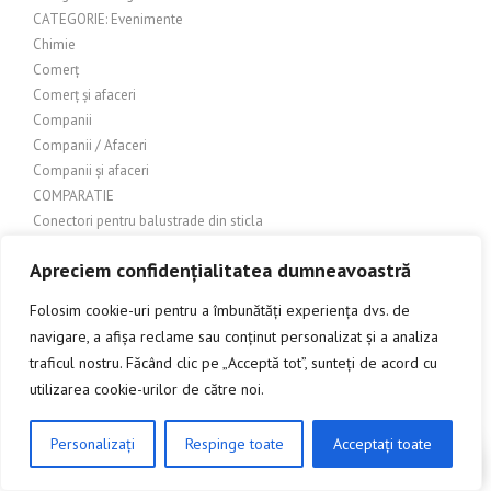
CATEGORIE: Evenimente
Chimie
Comerț
Comerț și afaceri
Companii
Companii / Afaceri
Companii și afaceri
COMPARATIE
Conectori pentru balustrade din sticla
Confectii metalice
Apreciem confidențialitatea dumneavoastră
CONSTRUCTII
Construcții – Acoperișuri
Folosim cookie-uri pentru a îmbunătăți experiența dvs. de
Construcții – lemn
navigare, a afișa reclame sau conținut personalizat și a analiza
Construcții & Design Exterior
traficul nostru. Făcând clic pe „Acceptă tot”, sunteți de acord cu
Constructii > Uși metalice
utilizarea cookie-urilor de către noi.
Construcții exterioare
Construcții Industriale
Personalizați
Respinge toate
Acceptați toate
Constructii metalice
CLICK AICI PENTRU A DISCUTA
Constructii si amenajari