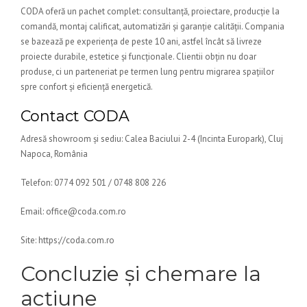
CODA oferă un pachet complet: consultanță, proiectare, producție la
comandă, montaj calificat, automatizări și garanție calității. Compania
se bazează pe experiența de peste 10 ani, astfel încât să livreze
proiecte durabile, estetice și funcționale. Clientii obțin nu doar
produse, ci un parteneriat pe termen lung pentru migrarea spațiilor
spre confort și eficiență energetică.
Contact CODA
Adresă showroom și sediu: Calea Baciului 2-4 (Incinta Europark), Cluj
Napoca, România
Telefon: 0774 092 501 / 0748 808 226
Email: office@coda.com.ro
Site: https://coda.com.ro
Concluzie și chemare la
acțiune