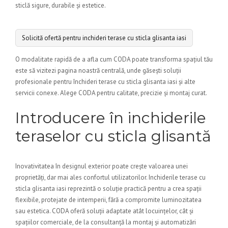
sticlă sigure, durabile și estetice.
Solicită ofertă pentru inchideri terase cu sticla glisanta iasi
O modalitate rapidă de a afla cum CODA poate transforma spațiul tău
este să vizitezi pagina noastră centrală, unde găsești soluții
profesionale pentru închideri terase cu sticla glisanta iasi și alte
servicii conexe. Alege CODA pentru calitate, precizie și montaj curat.
Introducere în inchiderile
teraselor cu sticla glisantă
Inovativitatea în designul exterior poate crește valoarea unei
proprietăți, dar mai ales confortul utilizatorilor. Inchiderile terase cu
sticla glisanta iasi reprezintă o soluție practică pentru a crea spații
flexibile, protejate de intemperii, fără a compromite luminozitatea
sau estetica. CODA oferă soluții adaptate atât locuințelor, cât și
spațiilor comerciale, de la consultanță la montaj și automatizări