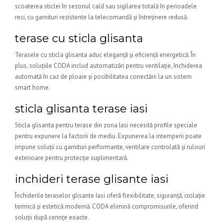
scoaterea sticlei în sezonul cald sau sigilarea totală în perioadele
reci, cu garnituri rezistente la telecomandă și întreținere redusă.
terase cu sticla glisanta
Terasele cu sticla glisanta aduc eleganță și eficiență energetică. În
plus, soluțiile CODA includ automatizări pentru ventilație, închiderea
automată în caz de ploaie și posibilitatea conectării la un sistem
smart home.
sticla glisanta terase iasi
Sticla glisanta pentru terase din zona Iasi necesită profile speciale
pentru expunere la factorii de mediu. Expunerea la intemperii poate
impune soluții cu garnituri performante, ventilare controlată și rulouri
exterioare pentru protecție suplimentară.
inchideri terase glisante iasi
Închiderile teraselor glisante Iasi oferă flexibilitate, siguranță, izolație
termică și estetică modernă. CODA elimină compromisurile, oferind
soluții după cerințe exacte.