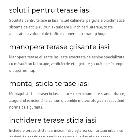
solutii pentru terase iasi
Soluțiile pentru terase în Iasi includ cabinete, pergolaje bioclimatice,
sisteme de sticlă, rulouri exterioare și închideri laterale, toate
adaptate la volumul de trafic, expunerea la soare și buget.
manopera terase glisante iasi
Manopera terase glisante iasi este executată de echipe specializate,
cu măsurători la locație, verificări de etanșeitate și curățenie în timpul
și după montaj.
montaj sticla terase iasi
Montajul sticlei terasei în Iasi se face cu echipamente standardizate,
asigurând rezistență la vânturi și condiții meteorologice, respectând
norme de siguranță.
inchidere terase sticla iasi
Inchidere terase sticla Iasi înseamnă creșterea confortului urban, cu