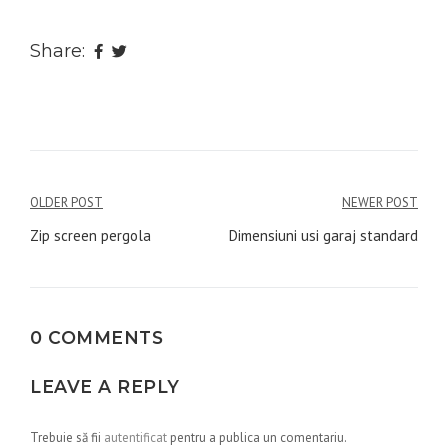
Share:
Navigare
OLDER POST
NEWER POST
în
Zip screen pergola
Dimensiuni usi garaj standard
articole
0 COMMENTS
LEAVE A REPLY
Trebuie să fii
autentificat
pentru a publica un comentariu.