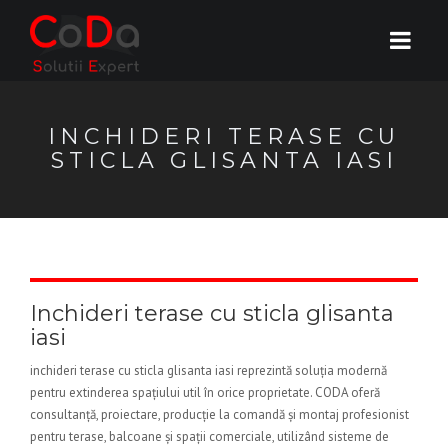
INCHIDERI TERASE CU
STICLA GLISANTA IASI
Inchideri terase cu sticla glisanta
iasi
inchideri terase cu sticla glisanta iasi reprezintă soluția modernă
pentru extinderea spațiului util în orice proprietate. CODA oferă
consultanță, proiectare, producție la comandă și montaj profesionist
pentru terase, balcoane și spații comerciale, utilizând sisteme de