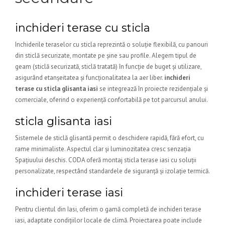
inchideri terase cu sticla
Inchiderile teraselor cu sticla reprezintă o soluție flexibilă, cu panouri
din sticlă securizate, montate pe șine sau profile. Alegem tipul de
geam (sticlă securizată, sticlă tratată) în funcție de buget și utilizare,
asigurând etanșeitatea și funcționalitatea la aer liber.
inchideri
terase cu sticla glisanta iasi
se integrează în proiecte rezidențiale și
comerciale, oferind o experiență confortabilă pe tot parcursul anului.
sticla glisanta iasi
Sistemele de sticlă glisantă permit o deschidere rapidă, fără efort, cu
rame minimaliste. Aspectul clar și luminozitatea cresc senzația
Spațiuului deschis. CODA oferă montaj sticla terase iasi cu soluții
personalizate, respectând standardele de siguranță și izolație termică.
inchideri terase iasi
Pentru clientul din Iasi, oferim o gamă completă de inchideri terase
iasi, adaptate condițiilor locale de climă. Proiectarea poate include