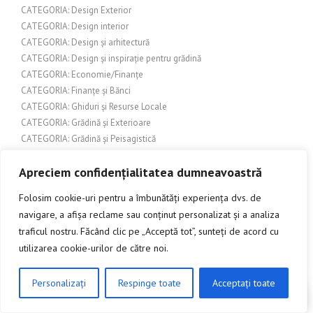
CATEGORIA: Design Exterior
CATEGORIA: Design interior
CATEGORIA: Design și arhitectură
CATEGORIA: Design și inspirație pentru grădină
CATEGORIA: Economie/Finanțe
CATEGORIA: Finanțe și Bănci
CATEGORIA: Ghiduri și Resurse Locale
CATEGORIA: Grădină și Exterioare
CATEGORIA: Grădină și Peisagistică
CATEGORIA: Grădină și terasă
Apreciem confidențialitatea dumneavoastră
CATEGORIA: Grădină și Terase
CATEGORIA: Grădinărit și amenajări exterioare
Folosim cookie-uri pentru a îmbunătăți experiența dvs. de
CATEGORIA: Grădinărit și Peisagistică
navigare, a afișa reclame sau conținut personalizat și a analiza
CATEGORIA: Grupuri de interes
traficul nostru. Făcând clic pe „Acceptă tot”, sunteți de acord cu
CATEGORIA: Home & Deco
utilizarea cookie-urilor de către noi.
CATEGORIA: Îmbunătățiri interioare
CATEGORIA: Îmbunătățiri pentru casă
Personalizați
Respinge toate
Acceptați toate
CATEGORIA: Îmbunătățiri pentru locuință
CLICK AICI PENTRU A DISCUTA
CATEGORIA: Îmbunătățiri și amenajări exterioare