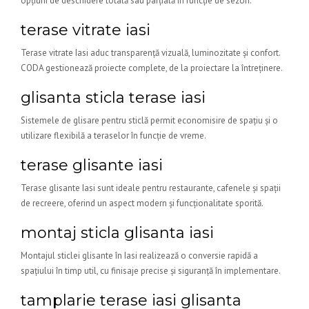
opțiuni de deschidere totală sau parțială în funcție de sezon.
terase vitrate iasi
Terase vitrate Iasi aduc transparență vizuală, luminozitate și confort.
CODA gestionează proiecte complete, de la proiectare la întreținere.
glisanta sticla terase iasi
Sistemele de glisare pentru sticlă permit economisire de spațiu și o
utilizare flexibilă a teraselor în funcție de vreme.
terase glisante iasi
Terase glisante Iasi sunt ideale pentru restaurante, cafenele și spații
de recreere, oferind un aspect modern și funcționalitate sporită.
montaj sticla glisanta iasi
Montajul sticlei glisante în Iasi realizează o conversie rapidă a
spațiului în timp util, cu finisaje precise și siguranță în implementare.
tamplarie terase iasi glisanta