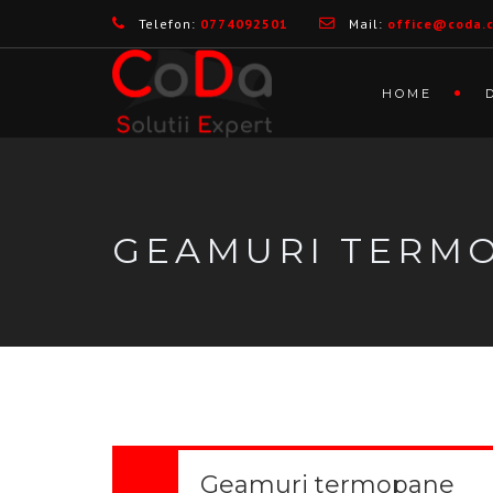
Telefon:
0774092501
Mail:
office@coda.
HOME
GEAMURI TERM
Geamuri termopane