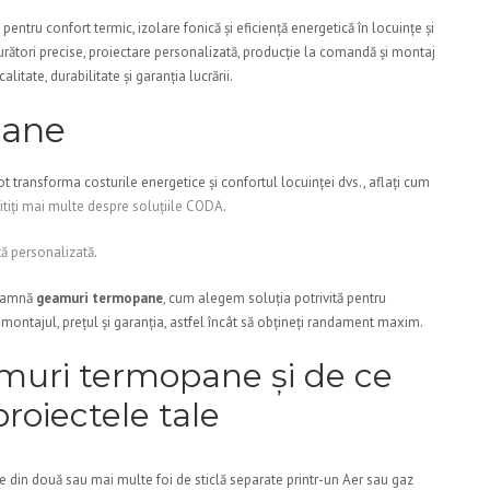
tru confort termic, izolare fonică și eficiență energetică în locuințe și
rători precise, proiectare personalizată, producție la comandă și montaj
calitate, durabilitate și garanția lucrării.
pane
t transforma costurile energetice și confortul locuinței dvs., aflați cum
itiți mai multe despre soluțiile CODA
.
tă personalizată
.
seamnă
geamuri termopane
, cum alegem soluția potrivită pentru
ontajul, prețul și garanția, astfel încât să obțineți randament maxim.
uri termopane și de ce
roiectele tale
in două sau mai multe foi de sticlă separate printr-un Aer sau gaz