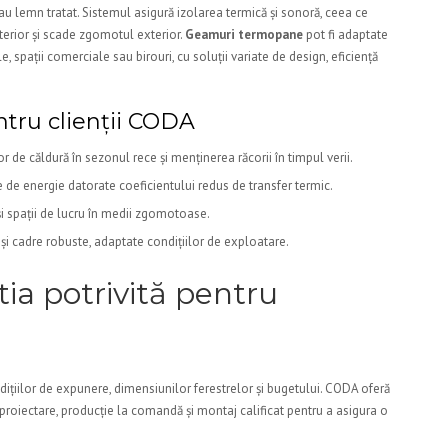
sau lemn tratat. Sistemul asigură izolarea termică și sonoră, ceea ce
terior și scade zgomotul exterior.
Geamuri termopane
pot fi adaptate
, spații comerciale sau birouri, cu soluții variate de design, eficiență
ntru clienții CODA
or de căldură în sezonul rece și menținerea răcorii în timpul verii.
e de energie datorate coeficientului redus de transfer termic.
 și spații de lucru în medii zgomotoase.
ă și cadre robuste, adaptate condițiilor de exploatare.
a potrivită pentru
dițiilor de expunere, dimensiunilor ferestrelor și bugetului. CODA oferă
 proiectare, producție la comandă și montaj calificat pentru a asigura o