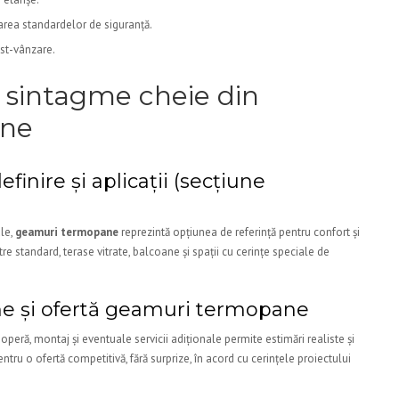
ctarea standardelor de siguranță.
ost-vânzare.
: sintagme cheie din
ane
nire și aplicații (secțiune
ale,
geamuri termopane
reprezintă opțiunea de referință pentru confort și
re standard, terase vitrate, balcoane și spații cu cerințe speciale de
e și ofertă geamuri termopane
operă, montaj și eventuale servicii adiționale permite estimări realiste și
ru o ofertă competitivă, fără surprize, în acord cu cerințele proiectului