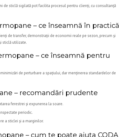
i de sticlă sigilată pot facilita procesul pentru clienți, cu consultanță
mopane – ce înseamnă în practică
ienți de transfer, demonstrații de economii reale pe sezon, precum și
 sticlă utilizate.
termopane – ce înseamnă pentru
 minimizări de perturbare a spațiului, dar menținerea standardelor de
pane – recomandări prudente
ntarea ferestrei și expunerea la soare.
 inspectate periodic.
ere a sticlei și a marginilor.
rmopane – cum te poate ajuta CODA