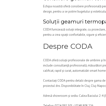
Echipa noastră oferă consiliere profesională pent
design, pentru a se potrivi bugetului și esteticulu
Soluții geamuri termop
CODA furnizează soluții integrate, cu proiectare
pentru a crea spații confortabile, sigure și eficie
Despre CODA
CODA oferă soluții profesionale de umbrire și în
include consultanță profesională, măsurători pre
calificat, rapid și curat, automatizări smart home 
Contactați CODA pentru detalii despre gama de
proiectul dvs. Disponibilitate în Cluj, Cluj-Napo
Adresă showroom și sediu: Calea Baciului 2-4 (
Telefon: 0774 092 501 / 0748 808 226