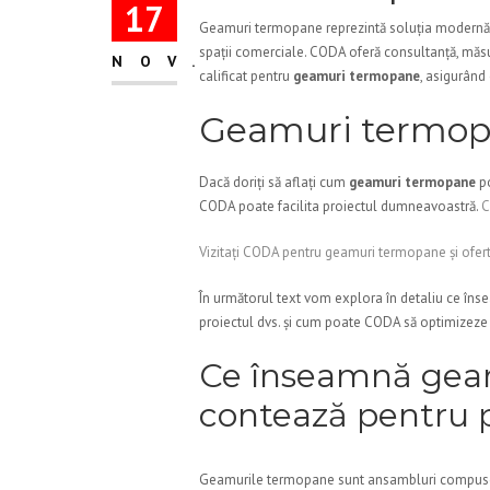
17
Geamuri termopane reprezintă soluția modernă pen
spații comerciale. CODA oferă consultanță, măsu
NOV.
calificat pentru
geamuri termopane
, asigurând 
Geamuri termo
Dacă doriți să aflați cum
geamuri termopane
po
CODA poate facilita proiectul dumneavoastră.
C
Vizitați CODA pentru geamuri termopane și ofer
În următorul text vom explora în detaliu ce în
proiectul dvs. și cum poate CODA să optimizeze m
Ce înseamnă geam
contează pentru p
Geamurile termopane sunt ansambluri compuse d