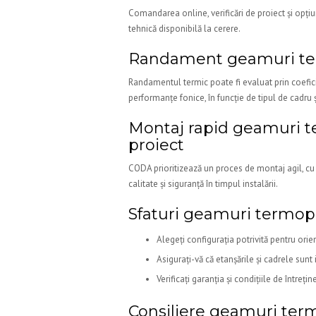
Comandarea online, verificări de proiect și opțiun
tehnică disponibilă la cerere.
Randament geamuri ter
Randamentul termic poate fi evaluat prin coefic
performanțe fonice, în funcție de tipul de cadru și
Montaj rapid geamuri 
proiect
CODA prioritizează un proces de montaj agil, cu
calitate și siguranță în timpul instalării.
Sfaturi geamuri termo
Alegeți configurația potrivită pentru orie
Asigurați-vă că etanșările și cadrele sunt
Verificați garanția și condițiile de întrețin
Consiliere geamuri te