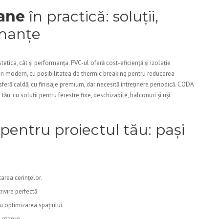
ane
în practică: soluții,
rmanțe
etica, cât și performanța. PVC-ul oferă cost-eficiență și izolație
ign modern, cu posibilitatea de thermic breaking pentru reducerea
eră caldă, cu finisaje premium, dar necesită întreținere periodică. CODA
ău, cu soluții pentru ferestre fixe, deschizabile, balconuri și uși
 pentru proiectul tău: pași
area cerințelor.
ivire perfectă.
cu optimizarea spațiului.
 etanșe.