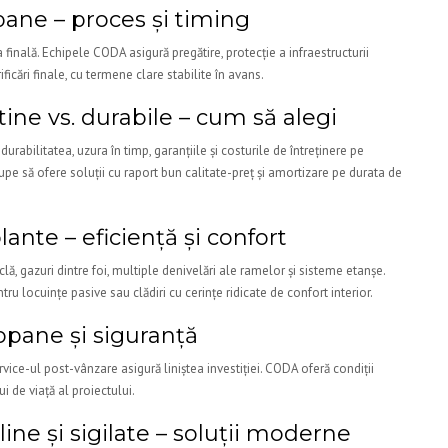
ne – proces și timing
finală. Echipele CODA asigură pregătire, protecție a infraestructurii
ificări finale, cu termene clare stabilite în avans.
ne vs. durabile – cum să alegi
urabilitatea, uzura în timp, garanțiile și costurile de întreținere pe
 să ofere soluții cu raport bun calitate-preț și amortizare pe durata de
nte – eficiență și confort
iclă, gazuri dintre foi, multiple denivelări ale ramelor și sisteme etanșe.
u locuințe pasive sau clădiri cu cerințe ridicate de confort interior.
pane și siguranță
rvice-ul post-vânzare asigură liniștea investiției. CODA oferă condiții
i de viață al proiectului.
e și sigilate – soluții moderne