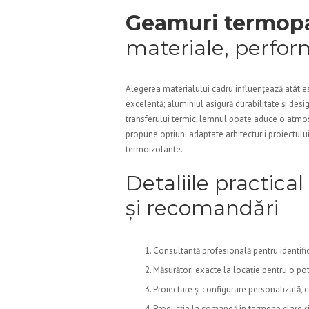
Geamuri termop
materiale, perfo
Alegerea materialului cadru influențează atât est
excelentă; aluminiul asigură durabilitate și des
transferului termic; lemnul poate aduce o atmosf
propune opțiuni adaptate arhitecturii proiectului t
termoizolante.
Detaliile practical
și recomandări
Consultanță profesională pentru identific
Măsurători exacte la locație pentru o potr
Proiectare și configurare personalizată, 
Producție la comandă în termene clare și