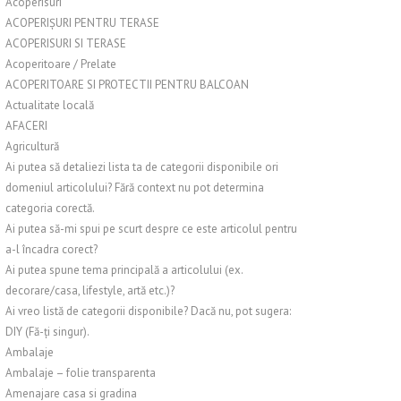
Acoperisuri
ACOPERIȘURI PENTRU TERASE
ACOPERISURI SI TERASE
Acoperitoare / Prelate
ACOPERITOARE SI PROTECTII PENTRU BALCOAN
Actualitate locală
AFACERI
Agricultură
Ai putea să detaliezi lista ta de categorii disponibile ori
domeniul articolului? Fără context nu pot determina
categoria corectă.
Ai putea să-mi spui pe scurt despre ce este articolul pentru
a-l încadra corect?
Ai putea spune tema principală a articolului (ex.
decorare/casa, lifestyle, artă etc.)?
Ai vreo listă de categorii disponibile? Dacă nu, pot sugera:
DIY (Fă-ți singur).
Ambalaje
Ambalaje – folie transparenta
Amenajare casa si gradina