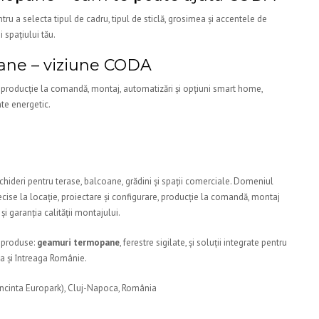
ru a selecta tipul de cadru, tipul de sticlă, grosimea și accentele de
i spațiului tău.
ane – viziune CODA
, producție la comandă, montaj, automatizări și opțiuni smart home,
nte energetic.
chideri pentru terase, balcoane, grădini și spații comerciale. Domeniul
cise la locație, proiectare și configurare, producție la comandă, montaj
și garanția calității montajului.
 produse:
geamuri termopane
, ferestre sigilate, și soluții integrate pentru
ca și întreaga Românie.
Incinta Europark), Cluj-Napoca, România