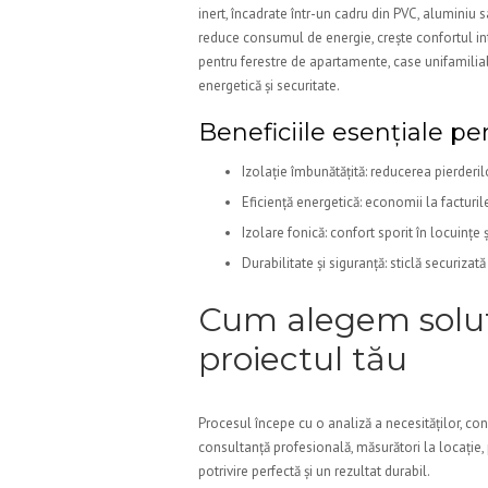
inert, încadrate într-un cadru din PVC, aluminiu 
reduce consumul de energie, crește confortul in
pentru ferestre de apartamente, case unifamiliale
energetică și securitate.
Beneficiile esențiale pe
Izolație îmbunătățită: reducerea pierderil
Eficiență energetică: economii la facturil
Izolare fonică: confort sporit în locuințe
Durabilitate și siguranță: sticlă securizat
Cum alegem soluti
proiectul tău
Procesul începe cu o analiză a necesităților, con
consultanță profesională, măsurători la locație,
potrivire perfectă și un rezultat durabil.