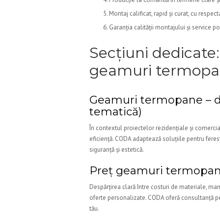
Montaj calificat, rapid și curat, cu respe
Garanția calității montajului și service p
Secțiuni dedicate
geamuri termop
Geamuri termopane – defi
tematică)
În contextul proiectelor rezidențiale și comerci
eficiență. CODA adaptează soluțiile pentru ferest
siguranță și estetică.
Preț geamuri termopan
Despărțirea clară între costuri de materiale, man
oferte personalizate. CODA oferă consultanță pent
tău.