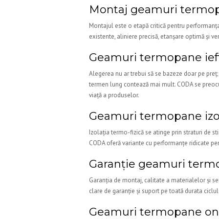
Montaj geamuri termopa
Montajul este o etapă critică pentru performanța 
existente, aliniere precisă, etanșare optimă și ver
Geamuri termopane iefti
Alegerea nu ar trebui să se bazeze doar pe preț; d
termen lung contează mai mult. CODA se preocupe
viață a produselor.
Geamuri termopane izola
Izolația termo-fizică se atinge prin straturi de st
CODA oferă variante cu performanțe ridicate pentr
Garanție geamuri termo
Garanția de montaj, calitate a materialelor și se
clare de garanție și suport pe toată durata ciclulu
Geamuri termopane onlin