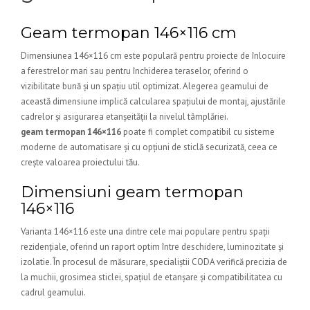
Geam termopan 146×116 cm
Dimensiunea 146×116 cm este populară pentru proiecte de înlocuire
a ferestrelor mari sau pentru închiderea teraselor, oferind o
vizibilitate bună și un spațiu util optimizat. Alegerea geamului de
această dimensiune implică calcularea spațiului de montaj, ajustările
cadrelor și asigurarea etanșeității la nivelul tâmplăriei.
geam termopan 146×116
poate fi complet compatibil cu sisteme
moderne de automatisare și cu opțiuni de sticlă securizată, ceea ce
crește valoarea proiectului tău.
Dimensiuni geam termopan
146×116
Varianta 146×116 este una dintre cele mai populare pentru spații
rezidențiale, oferind un raport optim între deschidere, luminozitate și
izolatie. În procesul de măsurare, specialiștii CODA verifică precizia de
la muchii, grosimea sticlei, spațiul de etanșare și compatibilitatea cu
cadrul geamului.