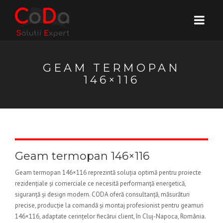
GEAM TERMOPAN
146×116
Geam termopan 146×116
Geam termopan 146×116 reprezintă soluția optimă pentru proiecte
rezidențiale și comerciale ce necesită performanță energetică,
siguranță și design modern. CODA oferă consultanță, măsurături
precise, producție la comandă și montaj profesionist pentru geamuri
146×116, adaptate cerințelor fiecărui client, în Cluj-Napoca, România.