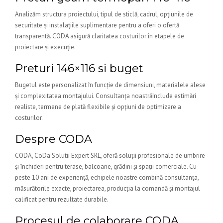
Analizăm structura proiectului, tipul de sticlă, cadrul, opțiunile de
securitate și instalațiile suplimentare pentru a oferi o ofertă
transparentă. CODA asigură claritatea costurilor în etapele de
proiectare și execuție.
Preturi 146×116 si buget
Bugetul este personalizat în funcție de dimensiuni, materialele alese
și complexitatea montajului. Consultanța noastrăInclude estimări
realiste, termene de plată flexibile și opțiuni de optimizare a
costurilor.
Despre CODA
CODA, CoDa Solutii Expert SRL, oferă soluții profesionale de umbrire
și închideri pentru terase, balcoane, grădini și spații comerciale. Cu
peste 10 ani de experiență, echipele noastre combină consultanța,
măsurătorile exacte, proiectarea, producția la comandă și montajul
calificat pentru rezultate durabile.
Procesul de colaborare CODA