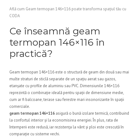
Află cum Geam termopan 146×116 poate transforma spațiul tău cu
CODA
Ce înseamnă geam
termopan 146×116 în
practică?
Geam termopan 146×116 este o structură de geam din două sau mai
multe straturi de sticlă separate de un spațiu aerat sau gazos,
etanșate cu profile de aluminiu sau PVC. Dimensiunile 146×116
reprezintă o combinație ideală pentru spații de dimensiune medie,
cum ar fi balcoane, terase sau ferestre mari insonorizante în spații
comerciale.
geam termopan 146×116
asigură o bună izolare termică, contribuind
la confortul interior și la economisirea energiei. În plus, rata de
întemperii este redusă, iar rezistența la vânt și ploi este crescută în
comparație cu sisteme vechi.