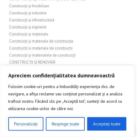
Construcții și Imobiliare
Construcții și industrie
Construcții și infrastructură
Construcții și inginerie
Construcții și materiale
Construcții și materiale de construcție
Constructii si materiale de constructii
Construcții și materialele de construcții
CONSTRUCȚII ȘI RENOVĂRI
Construcții și Renovații
Apreciem confidențialitatea dumneavoastră
Construcții și reparații
CONSTRUCTII_SI_AMENAJARI
Folosim cookie-uri pentru a îmbunătăți experiența dvs. de
Construire și Renovare
navigare, a afișa reclame sau conținut personalizat și a analiza
Contact
traficul nostru. Făcând clic pe „Acceptă tot”, sunteți de acord cu
COPERTĂ
utilizarea cookie-urilor de către noi.
COPERTINE
Copertine auto
Personalizați
Respinge toate
Acceptați toate
CLICK AICI PENTRU A DISCUTA
Copertine exterioare
Copertine impermeabile