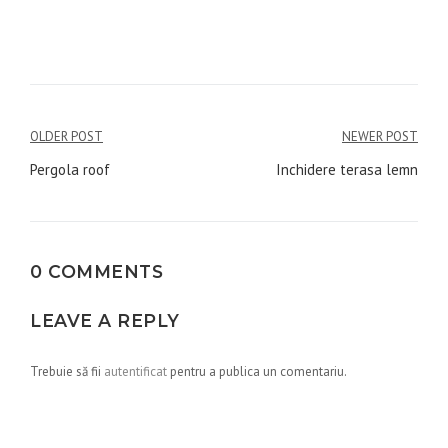
Navigare
OLDER POST
NEWER POST
în
Pergola roof
Inchidere terasa lemn
articole
0 COMMENTS
LEAVE A REPLY
Trebuie să fii
autentificat
pentru a publica un comentariu.