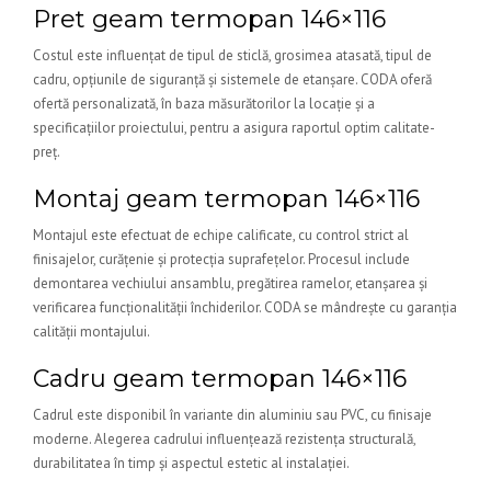
Pret geam termopan 146×116
Costul este influențat de tipul de sticlă, grosimea atasată, tipul de
cadru, opțiunile de siguranță și sistemele de etanșare. CODA oferă
ofertă personalizată, în baza măsurătorilor la locație și a
specificațiilor proiectului, pentru a asigura raportul optim calitate-
preț.
Montaj geam termopan 146×116
Montajul este efectuat de echipe calificate, cu control strict al
finisajelor, curățenie și protecția suprafețelor. Procesul include
demontarea vechiului ansamblu, pregătirea ramelor, etanșarea și
verificarea funcționalității închiderilor. CODA se mândrește cu garanția
calității montajului.
Cadru geam termopan 146×116
Cadrul este disponibil în variante din aluminiu sau PVC, cu finisaje
moderne. Alegerea cadrului influențează rezistența structurală,
durabilitatea în timp și aspectul estetic al instalației.