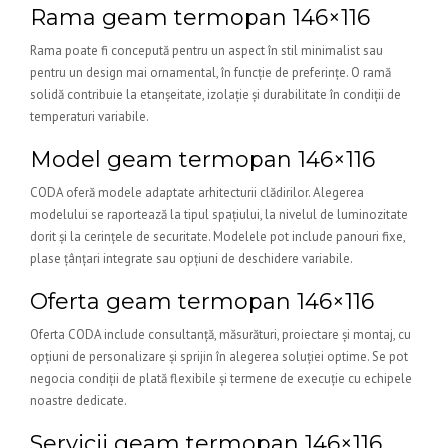
Rama geam termopan 146×116
Rama poate fi concepută pentru un aspect în stil minimalist sau
pentru un design mai ornamental, în funcție de preferințe. O ramă
solidă contribuie la etanșeitate, izolație și durabilitate în condiții de
temperaturi variabile.
Model geam termopan 146×116
CODA oferă modele adaptate arhitecturii clădirilor. Alegerea
modelului se raportează la tipul spațiului, la nivelul de luminozitate
dorit și la cerințele de securitate. Modelele pot include panouri fixe,
plase țânțari integrate sau opțiuni de deschidere variabile.
Oferta geam termopan 146×116
Oferta CODA include consultanță, măsurături, proiectare și montaj, cu
opțiuni de personalizare și sprijin în alegerea soluției optime. Se pot
negocia condiții de plată flexibile și termene de execuție cu echipele
noastre dedicate.
Servicii geam termopan 146×116