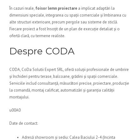
În cazuri reale,
foisor lemn proiectare
a implicat adaptări la
dimensiuni speciale, integrarea cu spații comerciale și îmbinarea cu
alte structuri exterioare, precum pergole sau sisteme de sticlă.
Fiecare proiect a fost însoțit de un plan de execuție detaliat și o
ofertă clară, cu termene realiste.
Despre CODA
CODA, CoDa Solutii Expert SRL, oferă soluții profesionale de umbrire
și închideri pentru terase, balcoane, grădini și spații comerciale.
Serviciile includ consultanță, măsurători precise, proiectare, producție
la comandă, montaj calificat, automatizări și garanția calității
montajului.
u00A0
Date de contact:
Adresă showroom și sediu: Calea Baciului 2-4 (Incinta