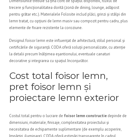
Dimensiunile trebuie să țină cont de spațiul disponibil, fluxul de
trecere și funcționalitatea dorită (zonă de dining, lounge, adăpost
pentru grătar etc.). Materialele Folosite includ plăci, grinzi și stâlpi din
lemn tratat, cu opțiuni de lemn masiv sau compozit pentru cadru, plus
elemente de fixare rezistente la coroziune.
Designul foisor lemn este influențat de arhitectură, stilul personal și
certificările de siguranță. CODA oferă soluții personalizate, cu atenție
la detalii precum înălțimea eșantionului, eventuale canaturi
decorative și integrarea cu spațiul înconjurător.
Cost total foisor lemn,
pret foisor lemn și
proiectare lemn exterior
Costul total pentru o lucrare de
foisor lemn constructie
depinde de
dimensiuni, materiale, finisaje, complexitatea proiectului și
necesitatea de echipamente suplimentare (de exemplu acoperire,
împărțiri, iluminare). CODA oferă estimări transparente în cadrul