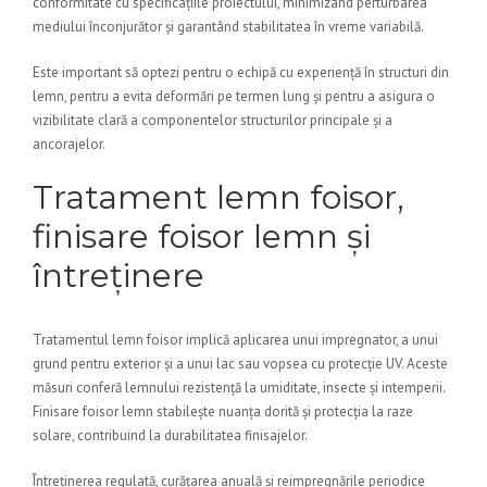
conformitate cu specificațiile proiectului, minimizând perturbarea
mediului înconjurător și garantând stabilitatea în vreme variabilă.
Este important să optezi pentru o echipă cu experiență în structuri din
lemn, pentru a evita deformări pe termen lung și pentru a asigura o
vizibilitate clară a componentelor structurilor principale și a
ancorajelor.
Tratament lemn foisor,
finisare foisor lemn și
întreținere
Tratamentul lemn foisor implică aplicarea unui impregnator, a unui
grund pentru exterior și a unui lac sau vopsea cu protecție UV. Aceste
măsuri conferă lemnului rezistență la umiditate, insecte și intemperii.
Finisare foisor lemn stabilește nuanța dorită și protecția la raze
solare, contribuind la durabilitatea finisajelor.
Întreținerea regulată, curățarea anuală și reimpregnările periodice