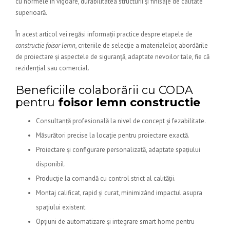
cu normele în vigoare, durabilitatea structurii și finisaje de calitate
superioară.
În acest articol vei regăsi informații practice despre etapele de
constructie foisor lemn
, criteriile de selecție a materialelor, abordările
de proiectare și aspectele de siguranță, adaptate nevoilor tale, fie că
rezidențial sau comercial.
Beneficiile colaborării cu CODA
pentru
foisor lemn constructie
Consultanță profesională la nivel de concept și fezabilitate.
Măsurători precise la locație pentru proiectare exactă.
Proiectare și configurare personalizată, adaptate spațiului
disponibil.
Producție la comandă cu control strict al calității.
Montaj calificat, rapid și curat, minimizând impactul asupra
spațiului existent.
Opțiuni de automatizare și integrare smart home pentru