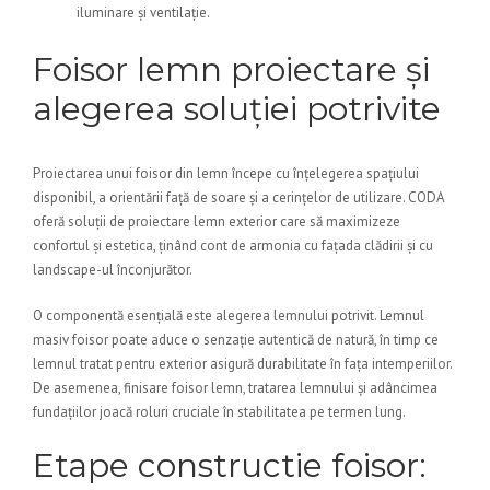
iluminare și ventilație.
Foisor lemn proiectare și
alegerea soluției potrivite
Proiectarea unui foisor din lemn începe cu înțelegerea spațiului
disponibil, a orientării față de soare și a cerințelor de utilizare. CODA
oferă soluții de proiectare lemn exterior care să maximizeze
confortul și estetica, ținând cont de armonia cu fațada clădirii și cu
landscape-ul înconjurător.
O componentă esențială este alegerea lemnului potrivit. Lemnul
masiv foisor poate aduce o senzație autentică de natură, în timp ce
lemnul tratat pentru exterior asigură durabilitate în fața intemperiilor.
De asemenea, finisare foisor lemn, tratarea lemnului și adâncimea
fundațiilor joacă roluri cruciale în stabilitatea pe termen lung.
Etape constructie foisor: