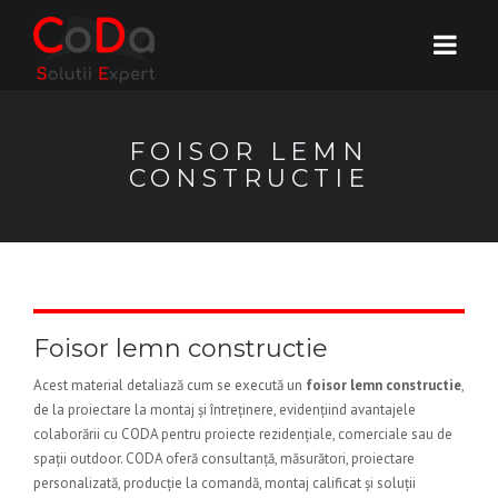
FOISOR LEMN
CONSTRUCTIE
Foisor lemn constructie
Acest material detaliază cum se execută un
foisor lemn constructie
,
de la proiectare la montaj și întreținere, evidențiind avantajele
colaborării cu CODA pentru proiecte rezidențiale, comerciale sau de
spații outdoor. CODA oferă consultanță, măsurători, proiectare
personalizată, producție la comandă, montaj calificat și soluții