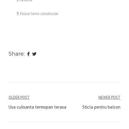
Foisor lemn constructie
Share:
Navigare
OLDER POST
NEWER POST
în
Usa culisanta termopan terasa
Sticla pentru balcon
articole