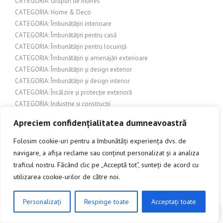
CATEGORIA: Grupuri de interes
CATEGORIA: Home & Deco
CATEGORIA: Îmbunătățiri interioare
CATEGORIA: Îmbunătățiri pentru casă
CATEGORIA: Îmbunătățiri pentru locuință
CATEGORIA: Îmbunătățiri și amenajări exterioare
CATEGORIA: Îmbunătățiri și design exterior
CATEGORIA: Îmbunătățiri și design interior
CATEGORIA: Încălzire și protecție exterioră
CATEGORIA: Industrie și construcții
CATEGORIA: Inovație și Tehnologie
Apreciem confidențialitatea dumneavoastră
CATEGORIA: Legislație și reglementări edilitare
CATEGORIA: Lifestyle
Folosim cookie-uri pentru a îmbunătăți experiența dvs. de
CATEGORIA: Localități și evenimente
navigare, a afișa reclame sau conținut personalizat și a analiza
CATEGORIA: Localizare/Evenimente în Cluj
traficul nostru. Făcând clic pe „Acceptă tot”, sunteți de acord cu
CATEGORIA: Modă și frumusețe
utilizarea cookie-urilor de către noi.
CATEGORIA: Natură
CATEGORIA: Natură și Mediu
Personalizați
Respinge toate
Acceptați toate
CLICK AICI PENTRU A DISCUTA
CATEGORIA: Necunoscută
CATEGORIA: Peisaj și arhitectură