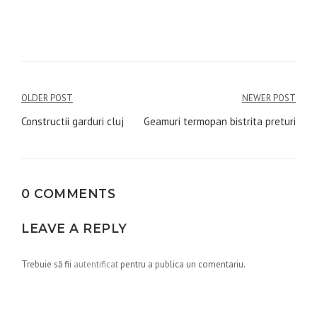
Navigare
OLDER POST
NEWER POST
în
Constructii garduri cluj
Geamuri termopan bistrita preturi
articole
0 COMMENTS
LEAVE A REPLY
Trebuie să fii
autentificat
pentru a publica un comentariu.