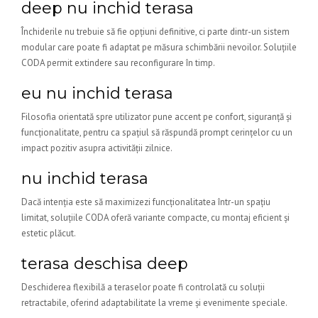
deep nu inchid terasa
Închiderile nu trebuie să fie opțiuni definitive, ci parte dintr-un sistem
modular care poate fi adaptat pe măsura schimbării nevoilor. Soluțiile
CODA permit extindere sau reconfigurare în timp.
eu nu inchid terasa
Filosofia orientată spre utilizator pune accent pe confort, siguranță și
funcționalitate, pentru ca spațiul să răspundă prompt cerințelor cu un
impact pozitiv asupra activității zilnice.
nu inchid terasa
Dacă intenția este să maximizezi funcționalitatea într-un spațiu
limitat, soluțiile CODA oferă variante compacte, cu montaj eficient și
estetic plăcut.
terasa deschisa deep
Deschiderea flexibilă a teraselor poate fi controlată cu soluții
retractabile, oferind adaptabilitate la vreme și evenimente speciale.