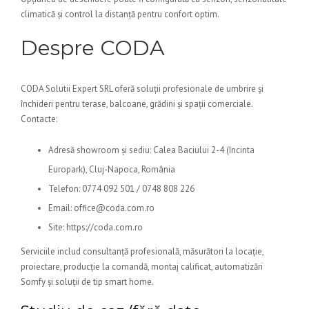
climatică și control la distanță pentru confort optim.
Despre CODA
CODA Solutii Expert SRL oferă soluții profesionale de umbrire și
închideri pentru terase, balcoane, grădini și spații comerciale.
Contacte:
Adresă showroom și sediu: Calea Baciului 2-4 (Incinta
Europark), Cluj-Napoca, România
Telefon: 0774 092 501 / 0748 808 226
Email: office@coda.com.ro
Site: https://coda.com.ro
Serviciile includ consultanță profesională, măsurători la locație,
proiectare, producție la comandă, montaj calificat, automatizări
Somfy și soluții de tip smart home.