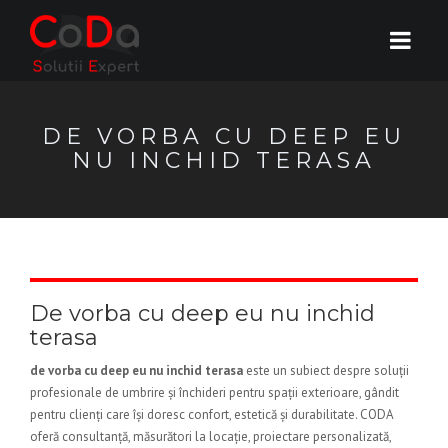
DE VORBA CU DEEP EU
NU INCHID TERASA
De vorba cu deep eu nu inchid
terasa
de vorba cu deep eu nu inchid terasa
este un subiect despre soluții
profesionale de umbrire și închideri pentru spații exterioare, gândit
pentru clienți care își doresc confort, estetică și durabilitate. CODA
oferă consultanță, măsurători la locație, proiectare personalizată,