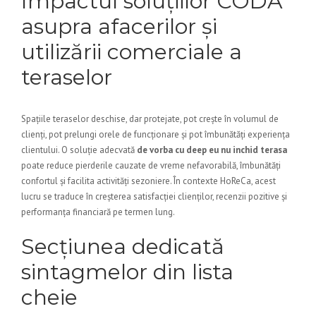
Impactul soluțiilor CODA
asupra afacerilor și
utilizării comerciale a
teraselor
Spațiile teraselor deschise, dar protejate, pot crește în volumul de
clienți, pot prelungi orele de funcționare și pot îmbunătăți experiența
clientului. O soluție adecvată
de vorba cu deep eu nu inchid terasa
poate reduce pierderile cauzate de vreme nefavorabilă, îmbunătăți
confortul și facilita activități sezoniere. În contexte HoReCa, acest
lucru se traduce în creșterea satisfacției clienților, recenzii pozitive și
performanța financiară pe termen lung.
Secțiunea dedicată
sintagmelor din lista
cheie