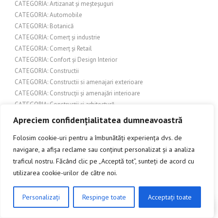
CATEGORIA: Artizanat și meșteșuguri
CATEGORIA: Automobile
CATEGORIA: Botanică
CATEGORIA: Comerț și industrie
CATEGORIA: Comerț și Retail
CATEGORIA: Confort și Design Interior
CATEGORIA: Constructii
CATEGORIA: Constructii si amenajari exterioare
CATEGORIA: Construcții și amenajări interioare
CATEGORIA: Construcții și arhitectură
CATEGORIA: Construcții și design interior
Apreciem confidențialitatea dumneavoastră
CATEGORIA: Constructii si renovari
Folosim cookie-uri pentru a îmbunătăți experiența dvs. de
CATEGORIA: Construire și amenajări exterioare
navigare, a afișa reclame sau conținut personalizat și a analiza
CATEGORIA: Cultură
CATEGORIA: Cultura pop
traficul nostru. Făcând clic pe „Acceptă tot”, sunteți de acord cu
CATEGORIA: Cultură și divertisment
utilizarea cookie-urilor de către noi.
CATEGORIA: Cultură și societate
CATEGORIA: Design Exterior
Personalizați
Respinge toate
Acceptați toate
CLICK AICI PENTRU A DISCUTA
CATEGORIA: Design interior
CATEGORIA: Design și arhitectură