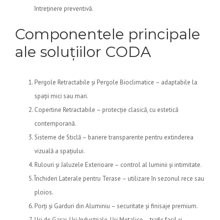
întreținere preventivă.
Componentele principale
ale soluțiilor CODA
Pergole Retractabile și Pergole Bioclimatice – adaptabile la
spații mici sau mari.
Copertine Retractabile – protecție clasică, cu estetică
contemporană.
Sisteme de Sticlă – bariere transparente pentru extinderea
vizuală a spațiului.
Rulouri și Jaluzele Exterioare – control al luminii și intimitate.
Închideri Laterale pentru Terase – utilizare în sezonul rece sau
ploios.
Porți și Garduri din Aluminiu – securitate și finisaje premium.
Uși de Garaj, Uși Industriale, Uși Metalice – trafic facil și