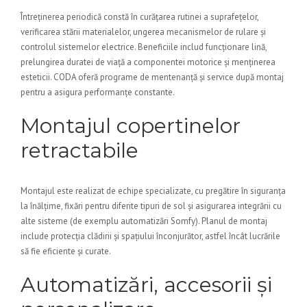
Întreținerea periodică constă în curățarea rutinei a suprafețelor,
verificarea stării materialelor, ungerea mecanismelor de rulare și
controlul sistemelor electrice. Beneficiile includ funcționare lină,
prelungirea duratei de viață a componentei motorice și menținerea
esteticii. CODA oferă programe de mentenanță și service după montaj
pentru a asigura performanțe constante.
Montajul copertinelor
retractabile
Montajul este realizat de echipe specializate, cu pregătire în siguranța
la înălțime, fixări pentru diferite tipuri de sol și asigurarea integrării cu
alte sisteme (de exemplu automatizări Somfy). Planul de montaj
include protecția clădirii și spațiului înconjurător, astfel încât lucrările
să fie eficiente și curate.
Automatizări, accesorii și