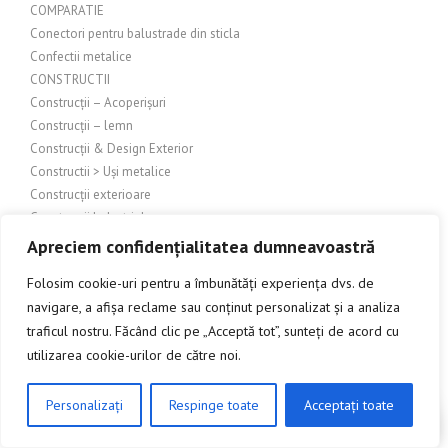
COMPARATIE
Conectori pentru balustrade din sticla
Confectii metalice
CONSTRUCTII
Construcții – Acoperișuri
Construcții – lemn
Construcții & Design Exterior
Constructii > Uși metalice
Construcții exterioare
Construcții Industriale
Constructii metalice
Apreciem confidențialitatea dumneavoastră
Constructii si amenajari
Folosim cookie-uri pentru a îmbunătăți experiența dvs. de
Constructii si amenajari – Sticla
navigare, a afișa reclame sau conținut personalizat și a analiza
Constructii si amenajari exterioare
traficul nostru. Făcând clic pe „Acceptă tot”, sunteți de acord cu
Construcții și amenajări industriale
utilizarea cookie-urilor de către noi.
Constructii si amenajari interioare
Construcții și amenajări interioare/exterioare
Construcții și arhitectură
Personalizați
Respinge toate
Acceptați toate
CLICK AICI PENTRU A DISCUTA
Constructii și bricolaj
Construcții și design exterior