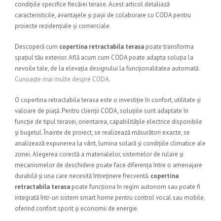
condițiile specifice fiecărei terase. Acest articol detaliază
caracteristicile, avantajele și pașii de colaborare cu CODA pentru
proiecte rezidențiale și comerciale.
Descoperă cum
copertina retractabila terasa
poate transforma
spațiul tău exterior. Află acum cum CODA poate adapta soluția la
nevoile tale, de la elevația designului la funcționalitatea automată.
Cunoaște mai multe despre CODA
.
O copertina retractabila terasa este o investiție în confort, utilitate și
valoare de piață. Pentru clienții CODA, soluțiile sunt adaptate în
funcție de tipul terasei, orientarea, capabilitățile electrice disponibile
și bugetul. Înainte de proiect, se realizează măsurători exacte, se
analizează expunerea la vânt, lumina solară și condițiile climatice ale
zonei. Alegerea corectă a materialelor, sistemelor de rulare și
mecanismelor de deschidere poate face diferența între o amenajare
durabilă și una care necesită întreținere frecventă.
copertina
retractabila terasa
poate funcționa în regim autonom sau poate fi
integrată într-un sistem smart home pentru control vocal sau mobile,
oferind confort sporit și economii de energie.