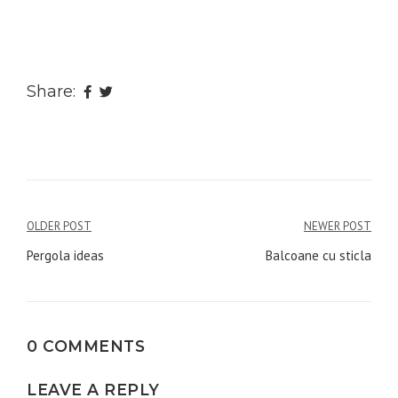
Share:
Navigare
OLDER POST
NEWER POST
în
Pergola ideas
Balcoane cu sticla
articole
0 COMMENTS
LEAVE A REPLY