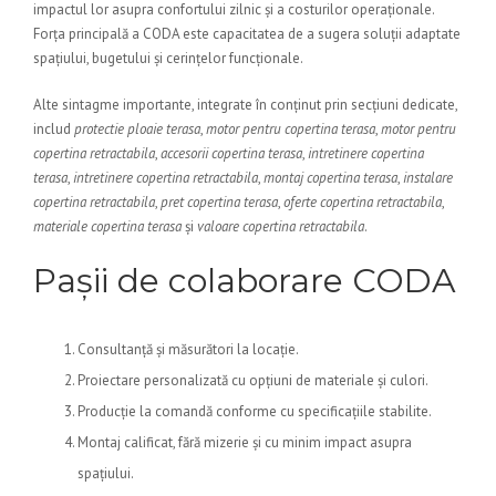
impactul lor asupra confortului zilnic și a costurilor operaționale.
Forța principală a CODA este capacitatea de a sugera soluții adaptate
spațiului, bugetului și cerințelor funcționale.
Alte sintagme importante, integrate în conținut prin secțiuni dedicate,
includ
protectie ploaie terasa
,
motor pentru copertina terasa
,
motor pentru
copertina retractabila
,
accesorii copertina terasa
,
intretinere copertina
terasa
,
intretinere copertina retractabila
,
montaj copertina terasa
,
instalare
copertina retractabila
,
pret copertina terasa
,
oferte copertina retractabila
,
materiale copertina terasa
și
valoare copertina retractabila
.
Pașii de colaborare CODA
Consultanță și măsurători la locație.
Proiectare personalizată cu opțiuni de materiale și culori.
Producție la comandă conforme cu specificațiile stabilite.
Montaj calificat, fără mizerie și cu minim impact asupra
spațiului.