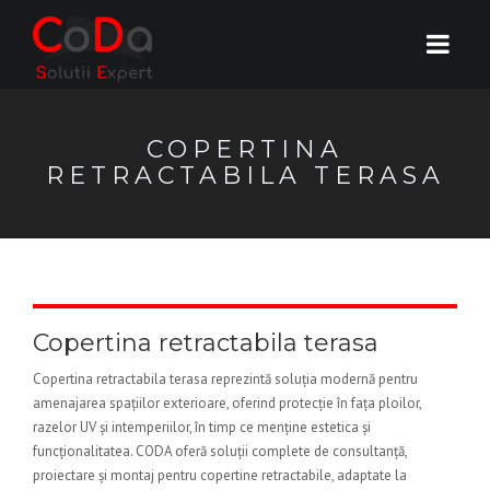
COPERTINA
RETRACTABILA TERASA
Copertina retractabila terasa
Copertina retractabila terasa reprezintă soluția modernă pentru
amenajarea spațiilor exterioare, oferind protecție în fața ploilor,
razelor UV și intemperiilor, în timp ce menține estetica și
funcționalitatea. CODA oferă soluții complete de consultanță,
proiectare și montaj pentru copertine retractabile, adaptate la