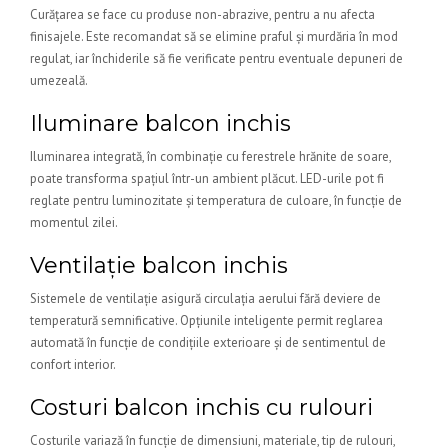
Curățarea se face cu produse non-abrazive, pentru a nu afecta
finisajele. Este recomandat să se elimine praful și murdăria în mod
regulat, iar închiderile să fie verificate pentru eventuale depuneri de
umezeală.
Iluminare balcon inchis
Iluminarea integrată, în combinație cu ferestrele hrănite de soare,
poate transforma spațiul într-un ambient plăcut. LED-urile pot fi
reglate pentru luminozitate și temperatura de culoare, în funcție de
momentul zilei.
Ventilație balcon inchis
Sistemele de ventilație asigură circulația aerului fără deviere de
temperatură semnificative. Opțiunile inteligente permit reglarea
automată în funcție de condițiile exterioare și de sentimentul de
confort interior.
Costuri balcon inchis cu rulouri
Costurile variază în funcție de dimensiuni, materiale, tip de rulouri,