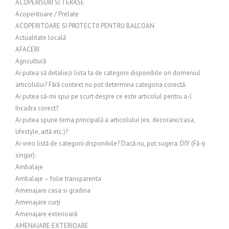
ACOPERISURI SI TERASE
Acoperitoare / Prelate
ACOPERITOARE SI PROTECTII PENTRU BALCOAN
Actualitate locală
AFACERI
Agricultură
Ai putea să detaliezi lista ta de categorii disponibile ori domeniul
articolului? Fără context nu pot determina categoria corectă.
Ai putea să-mi spui pe scurt despre ce este articolul pentru a-l
încadra corect?
Ai putea spune tema principală a articolului (ex. decorare/casa,
lifestyle, artă etc.)?
Ai vreo listă de categorii disponibile? Dacă nu, pot sugera: DIY (Fă-ți
singur).
Ambalaje
Ambalaje – folie transparenta
Amenajare casa si gradina
Amenajare curți
Amenajare exterioară
AMENAJARE EXTERIOARE