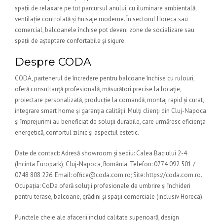
spații de relaxare pe tot parcursul anului, cu iluminare ambientală,
ventilație controlată și finisaje moderne. În sectorul Horeca sau
comercial, balcoanele închise pot deveni zone de socializare sau
spații de așteptare confortabile și sigure.
Despre CODA
CODA, partenerul de încredere pentru balcoane închise cu rulouri,
oferă consultanță profesională, măsurători precise la locație,
proiectare personalizată, producție la comandă, montaj rapid și curat,
integrare smart home și garanția calității. Mulți clienți din Cluj-Napoca
și împrejurimi au beneficiat de soluții durabile, care urmăresc eficiența
energetică, confortul zilnic și aspectul estetic.
Date de contact: Adresă showroom și sediu: Calea Baciului 2-4
(Incinta Europark), Cluj-Napoca, România; Telefon: 0774 092 501 /
0748 808 226; Email: office@coda.com.ro; Site: https://coda.com.ro.
Ocupația: CoDa oferă soluții profesionale de umbrire și închideri
pentru terase, balcoane, grădini și spații comerciale (inclusiv Horeca).
Punctele cheie ale afacerii includ calitate superioară, design