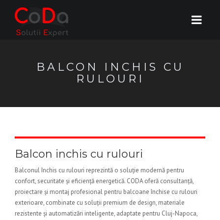
BALCON INCHIS CU
RULOURI
Balcon inchis cu rulouri
Balconul închis cu rulouri reprezintă o soluție modernă pentru
confort, securitate și eficiență energetică. CODA oferă consultanță,
proiectare și montaj profesional pentru balcoane închise cu rulouri
exterioare, combinate cu soluții premium de design, materiale
rezistente și automatizări inteligente, adaptate pentru Cluj-Napoca,