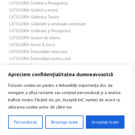
CATEGORIA: Grădină și Peisagistică
CATEGORIA: Grădină și terasă
CATEGORIA: Grădină și Terase
CATEGORIA: Grădinărit și amenajări exterioare
CATEGORIA: Grădinărit și Peisagistică
CATEGORIA: Grupuri de interes
CATEGORIA: Home & Deco
CATEGORIA: Îmbunătățiri interioare
CATEGORIA: Îmbunătățiri pentru casă
CATEGORIA: Îmbunătățiri pentru locuință
CATEGORIA: Îmbunătățiri și amenajări exterioare
Apreciem confidențialitatea dumneavoastră
CATEGORIA: Îmbunătățiri și design exterior
Folosim cookie-uri pentru a îmbunătăți experiența dvs. de
CATEGORIA: Îmbunătățiri și design interior
navigare, a afișa reclame sau conținut personalizat și a analiza
CATEGORIA: Încălzire și protecție exterioră
traficul nostru. Făcând clic pe „Acceptă tot”, sunteți de acord cu
CATEGORIA: Industrie și construcții
utilizarea cookie-urilor de către noi.
CATEGORIA: Inovație și Tehnologie
CATEGORIA: Legislație și reglementări edilitare
CATEGORIA: Lifestyle
Personalizați
Respinge toate
Acceptați toate
CLICK AICI PENTRU A DISCUTA
CATEGORIA: Localități și evenimente
CATEGORIA: Localizare/Evenimente în Cluj