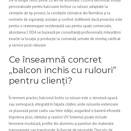
De-a lungul celor peste 10 ani de activitate, CODA a dezvoltat soluții
personalizate pentru balcoane închise cu rulouri, adaptate la
cerințele de tip proiect, la condițiile climatice din România și la
normele de siguranță, izolație și confort. Indiferent dacă proiectul este
pentru o reamenajare rezidențială sau pentru spații comerciale,
abordarea CODA se bazează pe consultanță profesională, măsurători
exacte la locație și producție la comandă, urmate de montaj calificat
și service post-vânzare.
Ce înseamnă concret
„balcon inchis cu rulouri”
pentru clienți?
În termeni practici, balconul închis cu rulouri este o structură opacă
sau semiopacă, integrată în fațada clădirii, unde rulourile exterioare
se plasează peste cadru sau între stâlpi, asigurând o barieră eficientă
împotriva ploii, vântului și razelor UV. Sistemul poate include
feronerie modulară, profile din aluminiu și paneluri din materiale
transparente sau translucide, în funcție de necesități. Dincolo de