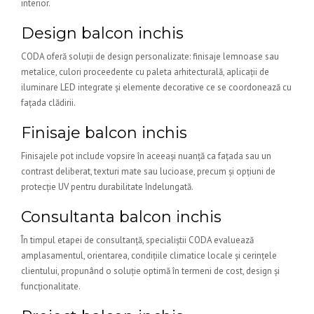
interior.
Design balcon inchis
CODA oferă soluții de design personalizate: finisaje lemnoase sau
metalice, culori proceedente cu paleta arhitecturală, aplicații de
iluminare LED integrate și elemente decorative ce se coordonează cu
fațada clădirii.
Finisaje balcon inchis
Finisajele pot include vopsire în aceeași nuanță ca fațada sau un
contrast deliberat, texturi mate sau lucioase, precum și opțiuni de
protecție UV pentru durabilitate îndelungată.
Consultanta balcon inchis
În timpul etapei de consultanță, specialiștii CODA evaluează
amplasamentul, orientarea, condițiile climatice locale și cerințele
clientului, propunând o soluție optimă în termeni de cost, design și
funcționalitate.