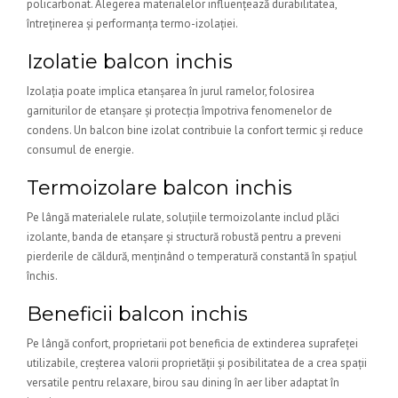
policarbonat. Alegerea materialelor influențează durabilitatea,
întreținerea și performanța termo-izolației.
Izolatie balcon inchis
Izolația poate implica etanșarea în jurul ramelor, folosirea
garniturilor de etanșare și protecția împotriva fenomenelor de
condens. Un balcon bine izolat contribuie la confort termic și reduce
consumul de energie.
Termoizolare balcon inchis
Pe lângă materialele rulate, soluțiile termoizolante includ plăci
izolante, banda de etanșare și structură robustă pentru a preveni
pierderile de căldură, menținând o temperatură constantă în spațiul
închis.
Beneficii balcon inchis
Pe lângă confort, proprietarii pot beneficia de extinderea suprafeței
utilizabile, creșterea valorii proprietății și posibilitatea de a crea spații
versatile pentru relaxare, birou sau dining în aer liber adaptat în