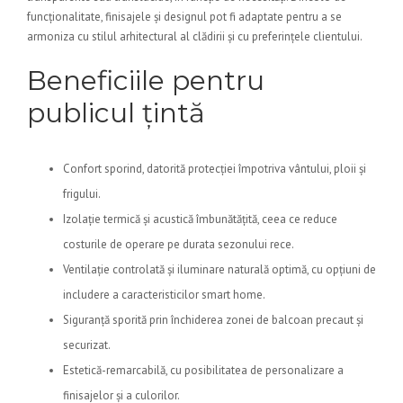
funcționalitate, finisajele și designul pot fi adaptate pentru a se
armoniza cu stilul arhitectural al clădirii și cu preferințele clientului.
Beneficiile pentru
publicul țintă
Confort sporind, datorită protecției împotriva vântului, ploii și
frigului.
Izolație termică și acustică îmbunătățită, ceea ce reduce
costurile de operare pe durata sezonului rece.
Ventilație controlată și iluminare naturală optimă, cu opțiuni de
includere a caracteristicilor smart home.
Siguranță sporită prin închiderea zonei de balcoan precaut și
securizat.
Estetică-remarcabilă, cu posibilitatea de personalizare a
finisajelor și a culorilor.