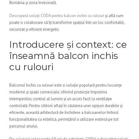
România și zona învecinată.
Descoperă soluții CODA pentru balcon inchis cu rulouri
și află cum
poate o colaborare să îți transforme spațiul într-un loc confortabil,
securizat și eficient energetic.
Introducere și context: ce
înseamnă balcon inchis
cu rulouri
Balconul închis cu rulouri este o soluție populară pentru locuințe
moderne și spații comerciale, oferind protecție împotriva
intemperiilor, control al luminii și un acces facil la ventilație
controlată. Pentru cititorii aflați în căutarea unei opțiuni durabile și
eficiente, această arhitectură de închidere a balcoanelor îmbină
funcționalitatea cu estetica, permițând o utilizare extinsă pe tot
parcursul anului.