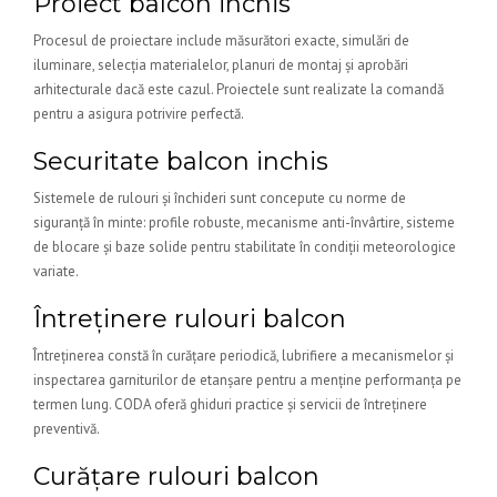
Proiect balcon inchis
Procesul de proiectare include măsurători exacte, simulări de
iluminare, selecția materialelor, planuri de montaj și aprobări
arhitecturale dacă este cazul. Proiectele sunt realizate la comandă
pentru a asigura potrivire perfectă.
Securitate balcon inchis
Sistemele de rulouri și închideri sunt concepute cu norme de
siguranță în minte: profile robuste, mecanisme anti-învârtire, sisteme
de blocare și baze solide pentru stabilitate în condiții meteorologice
variate.
Întreținere rulouri balcon
Întreținerea constă în curățare periodică, lubrifiere a mecanismelor și
inspectarea garniturilor de etanșare pentru a menține performanța pe
termen lung. CODA oferă ghiduri practice și servicii de întreținere
preventivă.
Curățare rulouri balcon