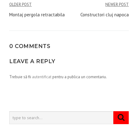
Navigare
OLDER POST
NEWER POST
în
Montaj pergola retractabila
Constructori cluj napoca
articole
0 COMMENTS
LEAVE A REPLY
Trebuie să fii
autentificat
pentru a publica un comentariu.