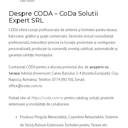
sau fisuri.
Despre CODA – CoDa Solutii
Expert SRL
CODA oferă soluții profesionale de umbrire și închideri pentru terase,
balcoane, grădini și spații comerciale. Serviciile includ consultanță
profesională, măsurători precise la locație, proiectare și configurare
personalizată, producție la comandă, montaj calificat, automatizări și
garanția calității montajului.
Contactați CODA pentru a discuta proiectul dvs. de
acoperis cu
terasa
:
Adresă showroom: Calea Baciului 2-4 (Incinta Europark), Cluj-
Napoca, România
,
Telefon: 0774 092 501
,
Email:
office@coda.com.ro
.
Vizitați site-ul:
https://coda.com.ro
pentru catalog, soluții, proiecte
anterioare și modalități de colaborare.
Produse: Pergole Retractabile, Copertine Retractabile, Sisteme
de Sticlă, Rulouri Exterioare, Închideri pentru Terase etc.