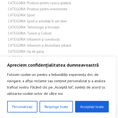
CATEGORIA: Produse pentru casă și grădină
CATEGORIA: Produse pentru evenimente
CATEGORIA: Sport
CATEGORIA: Sport și activități în aer liber
CATEGORIA: Tehnologie și Inovație
CATEGORIA: Turism și Cultură
CATEGORIA: Urbanism și construcții
CATEGORIA: Urbanism și dezvoltare urbană
CATEGORIA: Uși de garaj
CATEGORIA: Uși de interior
CATEGORIA: Uși și feronerie
Apreciem confidențialitatea dumneavoastră
CATEGORIA: Uși și porți de garaj
Folosim cookie-uri pentru a îmbunătăți experiența dvs. de
CATEGORIE: Cultură
navigare, a afișa reclame sau conținut personalizat și a analiza
Categorie: Design exterior
traficul nostru. Făcând clic pe „Acceptă tot”, sunteți de acord cu
CATEGORIE: Evenimente
utilizarea cookie-urilor de către noi.
Chimie
Comerț
Comerț și afaceri
Personalizați
Respinge toate
Acceptați toate
CLICK AICI PENTRU A DISCUTA
Companii