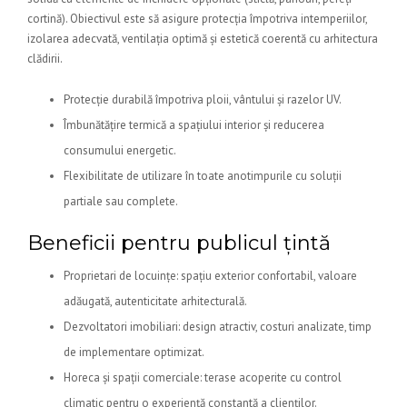
cortină). Obiectivul este să asigure protecția împotriva intemperiilor,
izolarea adecvată, ventilația optimă și estetică coerentă cu arhitectura
clădirii.
Protecție durabilă împotriva ploii, vântului și razelor UV.
Îmbunătățire termică a spațiului interior și reducerea
consumului energetic.
Flexibilitate de utilizare în toate anotimpurile cu soluții
partiale sau complete.
Beneficii pentru publicul țintă
Proprietari de locuințe: spațiu exterior confortabil, valoare
adăugată, autenticitate arhitecturală.
Dezvoltatori imobiliari: design atractiv, costuri analizate, timp
de implementare optimizat.
Horeca și spații comerciale: terase acoperite cu control
climatic pentru o experiență constantă a clienților.