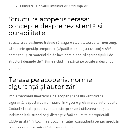
Etanșare la nivelul îmbinărilor și finisajelor.
Structura acoperis terasa:
concepte despre rezistență și
durabilitate
Structura de susținere trebuie să asigure stabilitatea pe termen lung,
să suporte greutăți temporare (zăpadă, mobilier, utilizatori) și să fie
compatibilă cu materialele de închidere alese. Alegerea tipului de
structură depinde de înălimea clădirii, încărcările locale și designul
general.
Terasa pe acoperiș: norme,
siguranță și autorizări
Implementarea unei terase pe acoperiș necesită verificări de
siguranță, respectarea normativei în vigoare și obținerea autorizațiilor.
Codurile locale pot prevedea restricții privind utilizarea spațiului,
înălțimea balustradelor și distanțele față de limitele proprietății.
CODA asistă în întocmirea documentației, consultanță pentru aprobări
și comunicare cu autoritățile competente.