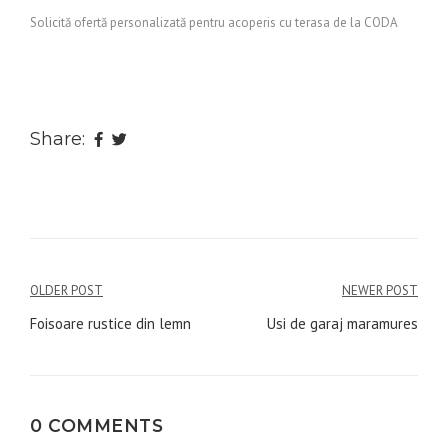
Solicită ofertă personalizată pentru acoperis cu terasa de la CODA
Share:
Navigare
OLDER POST
NEWER POST
în
Foisoare rustice din lemn
Usi de garaj maramures
articole
0 COMMENTS