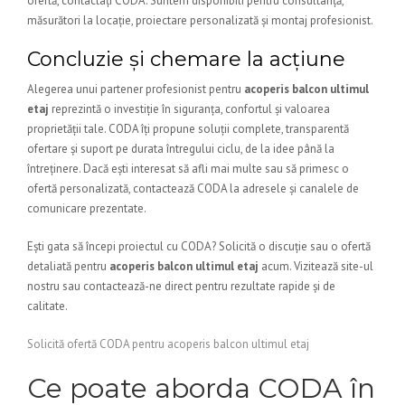
ofertă, contactați CODA. Suntem disponibili pentru consultanță,
măsurători la locație, proiectare personalizată și montaj profesionist.
Concluzie și chemare la acțiune
Alegerea unui partener profesionist pentru
acoperis balcon ultimul
etaj
reprezintă o investiție în siguranța, confortul și valoarea
proprietății tale. CODA îți propune soluții complete, transparentă
ofertare și suport pe durata întregului ciclu, de la idee până la
întreținere. Dacă ești interesat să afli mai multe sau să primesc o
ofertă personalizată, contactează CODA la adresele și canalele de
comunicare prezentate.
Ești gata să începi proiectul cu CODA? Solicită o discuție sau o ofertă
detaliată pentru
acoperis balcon ultimul etaj
acum. Vizitează site-ul
nostru sau contactează-ne direct pentru rezultate rapide și de
calitate.
Solicită ofertă CODA pentru acoperis balcon ultimul etaj
Ce poate aborda CODA în