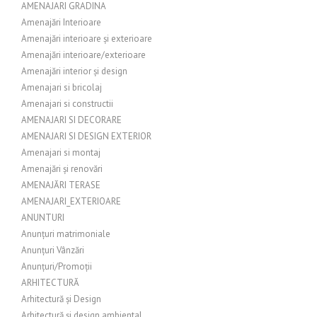
AMENAJARI GRADINA
Amenajări Interioare
Amenajări interioare și exterioare
Amenajări interioare/exterioare
Amenajări interior și design
Amenajari si bricolaj
Amenajari si constructii
AMENAJARI SI DECORARE
AMENAJARI SI DESIGN EXTERIOR
Amenajari si montaj
Amenajări și renovări
AMENAJĂRI TERASE
AMENAJARI_EXTERIOARE
ANUNTURI
Anunțuri matrimoniale
Anunțuri Vânzări
Anunțuri/Promoții
ARHITECTURĂ
Arhitectură și Design
Arhitectură și design ambiental