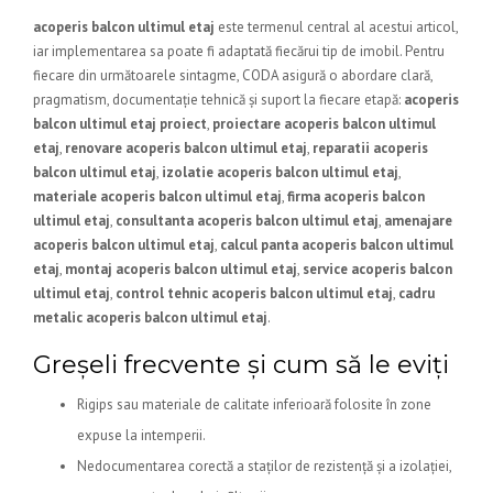
acoperis balcon ultimul etaj
este termenul central al acestui articol,
iar implementarea sa poate fi adaptată fiecărui tip de imobil. Pentru
fiecare din următoarele sintagme, CODA asigură o abordare clară,
pragmatism, documentație tehnică și suport la fiecare etapă:
acoperis
balcon ultimul etaj proiect
,
proiectare acoperis balcon ultimul
etaj
,
renovare acoperis balcon ultimul etaj
,
reparatii acoperis
balcon ultimul etaj
,
izolatie acoperis balcon ultimul etaj
,
materiale acoperis balcon ultimul etaj
,
firma acoperis balcon
ultimul etaj
,
consultanta acoperis balcon ultimul etaj
,
amenajare
acoperis balcon ultimul etaj
,
calcul panta acoperis balcon ultimul
etaj
,
montaj acoperis balcon ultimul etaj
,
service acoperis balcon
ultimul etaj
,
control tehnic acoperis balcon ultimul etaj
,
cadru
metalic acoperis balcon ultimul etaj
.
Greșeli frecvente și cum să le eviți
Rigips sau materiale de calitate inferioară folosite în zone
expuse la intemperii.
Nedocumentarea corectă a staților de rezistență și a izolației,