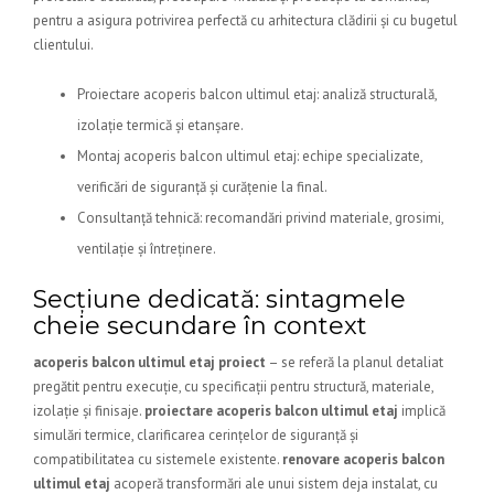
pentru a asigura potrivirea perfectă cu arhitectura clădirii și cu bugetul
clientului.
Proiectare acoperis balcon ultimul etaj: analiză structurală,
izolație termică și etanșare.
Montaj acoperis balcon ultimul etaj: echipe specializate,
verificări de siguranță și curățenie la final.
Consultanță tehnică: recomandări privind materiale, grosimi,
ventilație și întreținere.
Secțiune dedicată: sintagmele
cheie secundare în context
acoperis balcon ultimul etaj proiect
– se referă la planul detaliat
pregătit pentru execuție, cu specificații pentru structură, materiale,
izolație și finisaje.
proiectare acoperis balcon ultimul etaj
implică
simulări termice, clarificarea cerințelor de siguranță și
compatibilitatea cu sistemele existente.
renovare acoperis balcon
ultimul etaj
acoperă transformări ale unui sistem deja instalat, cu