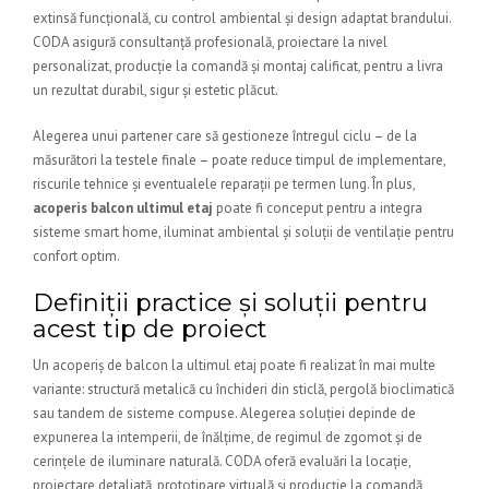
extinsă funcțională, cu control ambiental și design adaptat brandului.
CODA asigură consultanță profesională, proiectare la nivel
personalizat, producție la comandă și montaj calificat, pentru a livra
un rezultat durabil, sigur și estetic plăcut.
Alegerea unui partener care să gestioneze întregul ciclu – de la
măsurători la testele finale – poate reduce timpul de implementare,
riscurile tehnice și eventualele reparații pe termen lung. În plus,
acoperis balcon ultimul etaj
poate fi conceput pentru a integra
sisteme smart home, iluminat ambiental și soluții de ventilație pentru
confort optim.
Definiții practice și soluții pentru
acest tip de proiect
Un acoperiș de balcon la ultimul etaj poate fi realizat în mai multe
variante: structură metalică cu închideri din sticlă, pergolă bioclimatică
sau tandem de sisteme compuse. Alegerea soluției depinde de
expunerea la intemperii, de înălțime, de regimul de zgomot și de
cerințele de iluminare naturală. CODA oferă evaluări la locație,
proiectare detaliată, prototipare virtuală și producție la comandă,