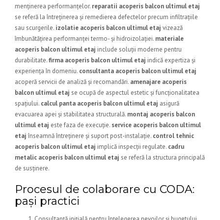
menținerea performanțelor.
reparatii acoperis balcon ultimul etaj
se referă la întreținerea și remedierea defectelor precum infiltrațiile
sau scurgerile.
izolatie acoperis balcon ultimul etaj
vizează
îmbunătățirea performanței termo- și hidroizolației.
materiale
acoperis balcon ultimul etaj
include soluții moderne pentru
durabilitate.
firma acoperis balcon ultimul etaj
indică expertiza și
experiența în domeniu.
consultanta acoperis balcon ultimul etaj
acoperă servicii de analiză și recomandări.
amenajare acoperis
balcon ultimul etaj
se ocupă de aspectul estetic și funcționalitatea
spațiului.
calcul panta acoperis balcon ultimul etaj
asigură
evacuarea apei și stabilitatea structurală.
montaj acoperis balcon
ultimul etaj
este faza de execuție.
service acoperis balcon ultimul
etaj
înseamnă întreținere și suport post-instalație.
control tehnic
acoperis balcon ultimul etaj
implică inspecții regulate.
cadru
metalic acoperis balcon ultimul etaj
se referă la structura principală
de susținere.
Procesul de colaborare cu CODA:
pași practici
Consultanță inițială pentru înțelegerea nevoilor și bugetului.