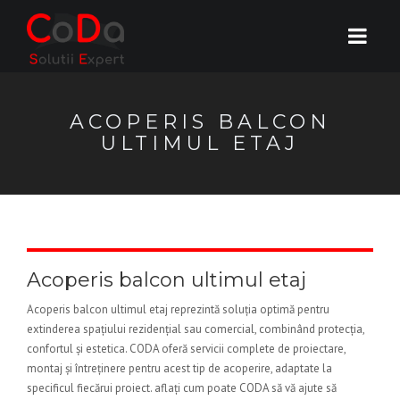
ACOPERIS BALCON
ULTIMUL ETAJ
Acoperis balcon ultimul etaj
Acoperis balcon ultimul etaj reprezintă soluția optimă pentru
extinderea spațiului rezidențial sau comercial, combinând protecția,
confortul și estetica. CODA oferă servicii complete de proiectare,
montaj și întreținere pentru acest tip de acoperire, adaptate la
specificul fiecărui proiect. aflați cum poate CODA să vă ajute să