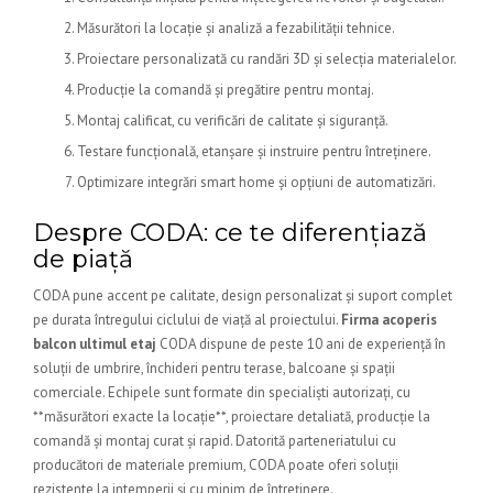
Măsurători la locație și analiză a fezabilității tehnice.
Proiectare personalizată cu randări 3D și selecția materialelor.
Producție la comandă și pregătire pentru montaj.
Montaj calificat, cu verificări de calitate și siguranță.
Testare funcțională, etanșare și instruire pentru întreținere.
Optimizare integrări smart home și opțiuni de automatizări.
Despre CODA: ce te diferențiază
de piață
CODA pune accent pe calitate, design personalizat și suport complet
pe durata întregului ciclului de viață al proiectului.
Firma acoperis
balcon ultimul etaj
CODA dispune de peste 10 ani de experiență în
soluții de umbrire, închideri pentru terase, balcoane și spații
comerciale. Echipele sunt formate din specialiști autorizați, cu
**măsurători exacte la locație**, proiectare detaliată, producție la
comandă și montaj curat și rapid. Datorită parteneriatului cu
producători de materiale premium, CODA poate oferi soluții
rezistente la intemperii și cu minim de întreținere.