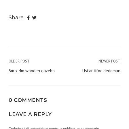
Share:
Navigare
OLDER POST
NEWER POST
în
5m x 4m wooden gazebo
Usi antifoc dedeman
articole
0 COMMENTS
LEAVE A REPLY
Trebuie să fii
autentificat
pentru a publica un comentariu.