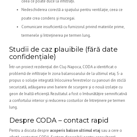
ceea ce poate duce la infiltrații.
Nedeschiderea corectă a spațiului pentru ventilație, ceea ce
poate crea condens și mucegai.
Comunicare insuficientă cu furnizorul privind materiile prime,
termenele și întreținerea pe termen lung.
Studii de caz plauibile (fără date
confidențiale)
Într-un proiect rezidențial din Cluj-Napoca, CODA a identificat o
problemă de infiltrație în zona balansoarului de la ultimul etaj. S-a
propus o soluție integrată: înlocuirea ferestrelor cu panouri din sticlă
securizată, adăugarea unei bariere de scurgere și o nouă izolație cu
geon de înaltă eficiență. Rezultatul a fost o îmbunătățire semnificativă
a confortului interior și reducerea costurilor de întreținere pe termen
lung.
Despre CODA – contact rapid
Pentru a discuta despre
acoperis balcon ultimul etaj
sau a cere o