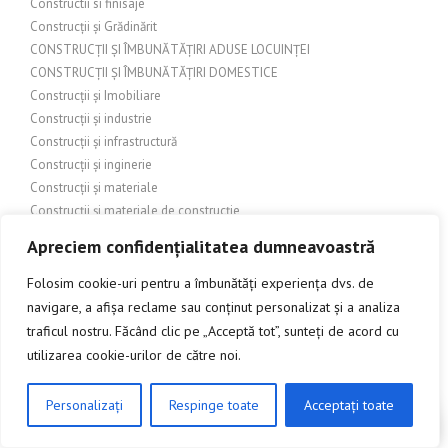
Constructii si finisaje
Construcții și Grădinărit
CONSTRUCȚII ȘI ÎMBUNĂTĂȚIRI ADUSE LOCUINȚEI
CONSTRUCȚII ȘI ÎMBUNĂTĂȚIRI DOMESTICE
Construcții și Imobiliare
Construcții și industrie
Construcții și infrastructură
Construcții și inginerie
Construcții și materiale
Construcții și materiale de construcție
Constructii si materiale de constructii
Apreciem confidențialitatea dumneavoastră
Construcții și materialele de construcții
CONSTRUCȚII ȘI RENOVĂRI
Folosim cookie-uri pentru a îmbunătăți experiența dvs. de
Construcții și Renovații
navigare, a afișa reclame sau conținut personalizat și a analiza
Construcții și reparații
traficul nostru. Făcând clic pe „Acceptă tot”, sunteți de acord cu
CONSTRUCTII_SI_AMENAJARI
utilizarea cookie-urilor de către noi.
Construire și Renovare
Contact
Personalizați
Respinge toate
Acceptați toate
CLICK AICI PENTRU A DISCUTA
COPERTĂ
COPERTINE