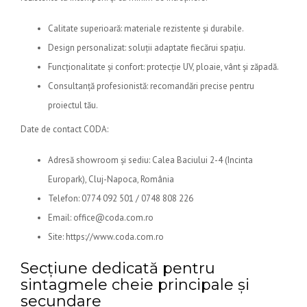
Calitate superioară: materiale rezistente și durabile.
Design personalizat: soluții adaptate fiecărui spațiu.
Funcționalitate și confort: protecție UV, ploaie, vânt și zăpadă.
Consultanță profesionistă: recomandări precise pentru
proiectul tău.
Date de contact CODA:
Adresă showroom și sediu: Calea Baciului 2-4 (Incinta
Europark), Cluj-Napoca, România
Telefon: 0774 092 501 / 0748 808 226
Email: office@coda.com.ro
Site: https://www.coda.com.ro
Secțiune dedicată pentru
sintagmele cheie principale și
secundare