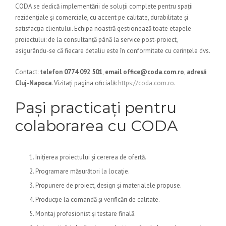
CODA se dedică implementării de soluții complete pentru spații
rezidențiale și comerciale, cu accent pe calitate, durabilitate și
satisfacția clientului. Echipa noastră gestionează toate etapele
proiectului: de la consultanță până la service post-proiect,
asigurându-se că fiecare detaliu este în conformitate cu cerințele dvs.
Contact:
telefon 0774 092 501
,
email office@coda.com.ro
,
adresă
Cluj-Napoca
. Vizitați pagina oficială:
https://coda.com.ro
.
Pași practicați pentru
colaborarea cu CODA
Inițierea proiectului și cererea de ofertă.
Programare măsurători la locație.
Propunere de proiect, design și materialele propuse.
Producție la comandă și verificări de calitate.
Montaj profesionist și testare finală.