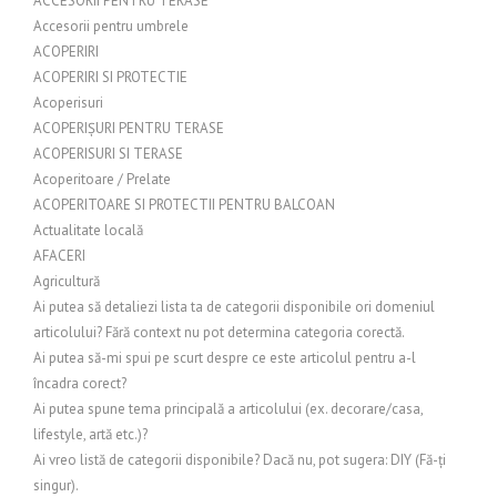
ACCESORII PENTRU TERASE
Accesorii pentru umbrele
ACOPERIRI
ACOPERIRI SI PROTECTIE
Acoperisuri
ACOPERIȘURI PENTRU TERASE
ACOPERISURI SI TERASE
Acoperitoare / Prelate
ACOPERITOARE SI PROTECTII PENTRU BALCOAN
Actualitate locală
AFACERI
Agricultură
Ai putea să detaliezi lista ta de categorii disponibile ori domeniul
articolului? Fără context nu pot determina categoria corectă.
Ai putea să-mi spui pe scurt despre ce este articolul pentru a-l
încadra corect?
Ai putea spune tema principală a articolului (ex. decorare/casa,
lifestyle, artă etc.)?
Ai vreo listă de categorii disponibile? Dacă nu, pot sugera: DIY (Fă-ți
singur).