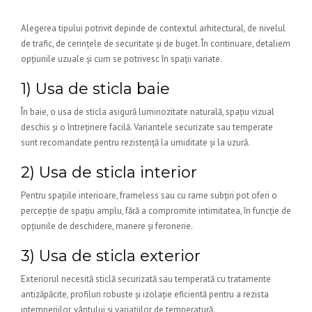
Alegerea tipului potrivit depinde de contextul arhitectural, de nivelul
de trafic, de cerințele de securitate și de buget. În continuare, detaliem
opțiunile uzuale și cum se potrivesc în spații variate.
1) Usa de sticla baie
În baie, o usa de sticla asigură luminozitate naturală, spațiu vizual
deschis și o întreținere facilă. Variantele securizate sau temperate
sunt recomandate pentru rezistență la umiditate și la uzură.
2) Usa de sticla interior
Pentru spațiile interioare, frameless sau cu rame subțiri pot oferi o
percepție de spațiu amplu, fără a compromite intimitatea, în funcție de
opțiunile de deschidere, manere și feronerie.
3) Usa de sticla exterior
Exteriorul necesită sticlă securizată sau temperată cu tratamente
antizăpăcite, profiluri robuste și izolație eficientă pentru a rezista
intemperiilor, vântului și variațiilor de temperatură.