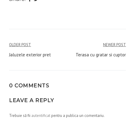
Navigare
OLDER POST
NEWER POST
în
Jaluzele exterior pret
Terasa cu gratar si cuptor
articole
0 COMMENTS
LEAVE A REPLY
Trebuie să fii
autentificat
pentru a publica un comentariu.