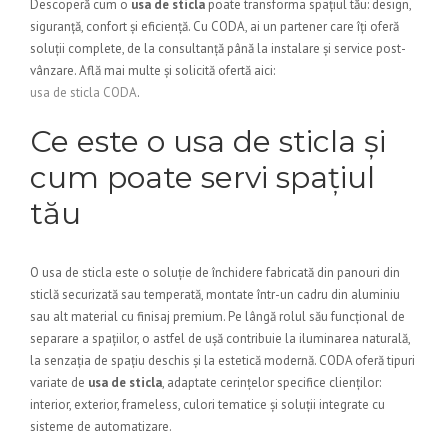
Descoperă cum o
usa de sticla
poate transforma spațiul tău: design,
siguranță, confort și eficiență. Cu CODA, ai un partener care îți oferă
soluții complete, de la consultanță până la instalare și service post-
vânzare. Află mai multe și solicită ofertă aici:
usa de sticla CODA
.
Ce este o usa de sticla și
cum poate servi spațiul
tău
O usa de sticla este o soluție de închidere fabricată din panouri din
sticlă securizată sau temperată, montate într-un cadru din aluminiu
sau alt material cu finisaj premium. Pe lângă rolul său funcțional de
separare a spațiilor, o astfel de ușă contribuie la iluminarea naturală,
la senzația de spațiu deschis și la estetică modernă. CODA oferă tipuri
variate de
usa de sticla
, adaptate cerințelor specifice clienților:
interior, exterior, frameless, culori tematice și soluții integrate cu
sisteme de automatizare.