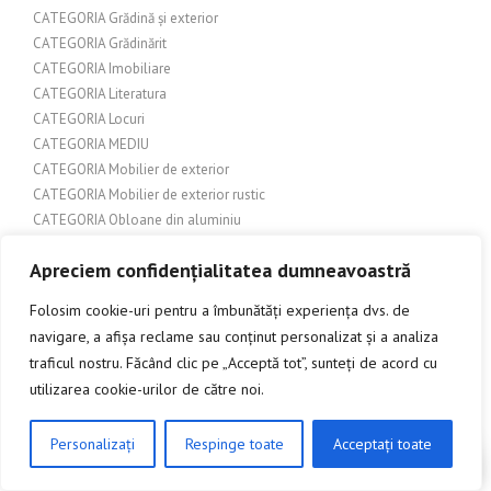
CATEGORIA Grădină și exterior
CATEGORIA Grădinărit
CATEGORIA Imobiliare
CATEGORIA Literatura
CATEGORIA Locuri
CATEGORIA MEDIU
CATEGORIA Mobilier de exterior
CATEGORIA Mobilier de exterior rustic
CATEGORIA Obloane din aluminiu
CATEGORIA Sisteme glisare uși
Apreciem confidențialitatea dumneavoastră
CATEGORIA Tehnologie
CATEGORIA Terase si pergole
Folosim cookie-uri pentru a îmbunătăți experiența dvs. de
CATEGORIA Turism
navigare, a afișa reclame sau conținut personalizat și a analiza
CATEGORIA Urbanism
traficul nostru. Făcând clic pe „Acceptă tot”, sunteți de acord cu
CATEGORIA USI ANTIFOC
utilizarea cookie-urilor de către noi.
CATEGORIA Usi metalice exterioare
CATEGORIA: Accesorii auto
Personalizați
Respinge toate
Acceptați toate
CATEGORIA: Accesorii pentru corturi
CLICK AICI PENTRU A DISCUTA
CATEGORIA: Accesorii pentru garaj