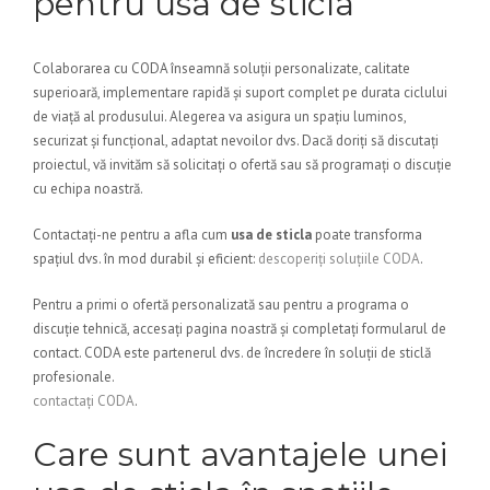
pentru usa de sticla
Colaborarea cu CODA înseamnă soluții personalizate, calitate
superioară, implementare rapidă și suport complet pe durata ciclului
de viață al produsului. Alegerea va asigura un spațiu luminos,
securizat și funcțional, adaptat nevoilor dvs. Dacă doriți să discutați
proiectul, vă invităm să solicitați o ofertă sau să programați o discuție
cu echipa noastră.
Contactați-ne pentru a afla cum
usa de sticla
poate transforma
spațiul dvs. în mod durabil și eficient:
descoperiți soluțiile CODA
.
Pentru a primi o ofertă personalizată sau pentru a programa o
discuție tehnică, accesați pagina noastră și completați formularul de
contact. CODA este partenerul dvs. de încredere în soluții de sticlă
profesionale.
contactați CODA
.
Care sunt avantajele unei