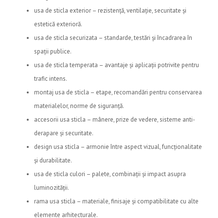
usa de sticla exterior – rezistență, ventilație, securitate și
estetică exterioră.
usa de sticla securizata – standarde, testări și încadrarea în
spații publice.
usa de sticla temperata – avantaje și aplicații potrivite pentru
trafic intens.
montaj usa de sticla – etape, recomandări pentru conservarea
materialelor, norme de siguranță.
accesorii usa sticla – mânere, prize de vedere, sisteme anti-
derapare și securitate.
design usa sticla – armonie între aspect vizual, funcționalitate
și durabilitate.
usa de sticla culori – palete, combinații și impact asupra
luminozității.
rama usa sticla – materiale, finisaje și compatibilitate cu alte
elemente arhitecturale.