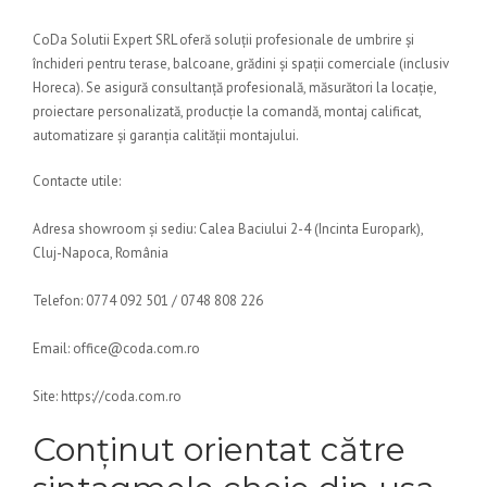
CoDa Solutii Expert SRL oferă soluții profesionale de umbrire și
închideri pentru terase, balcoane, grădini și spații comerciale (inclusiv
Horeca). Se asigură consultanță profesională, măsurători la locație,
proiectare personalizată, producție la comandă, montaj calificat,
automatizare și garanția calității montajului.
Contacte utile:
Adresa showroom și sediu: Calea Baciului 2-4 (Incinta Europark),
Cluj-Napoca, România
Telefon: 0774 092 501 / 0748 808 226
Email: office@coda.com.ro
Site: https://coda.com.ro
Conținut orientat către