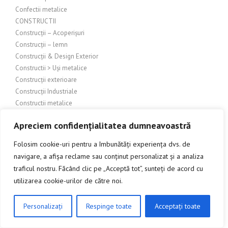
Confectii metalice
CONSTRUCTII
Construcții – Acoperișuri
Construcții – lemn
Construcții & Design Exterior
Constructii > Uși metalice
Construcții exterioare
Construcții Industriale
Constructii metalice
Constructii si amenajari
Apreciem confidențialitatea dumneavoastră
Constructii si amenajari – Sticla
Constructii si amenajari exterioare
Folosim cookie-uri pentru a îmbunătăți experiența dvs. de
Construcții și amenajări industriale
navigare, a afișa reclame sau conținut personalizat și a analiza
Constructii si amenajari interioare
traficul nostru. Făcând clic pe „Acceptă tot”, sunteți de acord cu
Construcții și amenajări interioare/exterioare
utilizarea cookie-urilor de către noi.
Construcții și arhitectură
Constructii și bricolaj
Personalizați
Respinge toate
Acceptați toate
Construcții și design exterior
CLICK AICI PENTRU A DISCUTA
Construcții și design interior