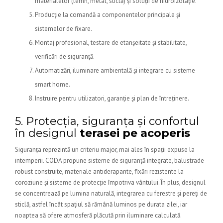
materialelor (lemn, metal, sticlă) și soluții de hidroizolație.
Producție la comandă a componentelor principale și
sistemelor de fixare.
Montaj profesional, testare de etanșeitate și stabilitate,
verificări de siguranță.
Automatizări, iluminare ambientală și integrare cu sisteme
smart home.
Instruire pentru utilizatori, garanție și plan de întreținere.
5. Protecția, siguranța și confortul
în designul
terasei pe acoperis
Siguranța reprezintă un criteriu major, mai ales în spații expuse la
intemperii. CODA propune sisteme de siguranță integrate, balustrade
robust construite, materiale antiderapante, fixări rezistente la
coroziune și sisteme de protecție împotriva vântului. În plus, designul
se concentrează pe lumina naturală, integrarea cu ferestre și pereți de
sticlă, astfel încât spațiul să rămână luminos pe durata zilei, iar
noaptea să ofere atmosferă plăcută prin iluminare calculată.