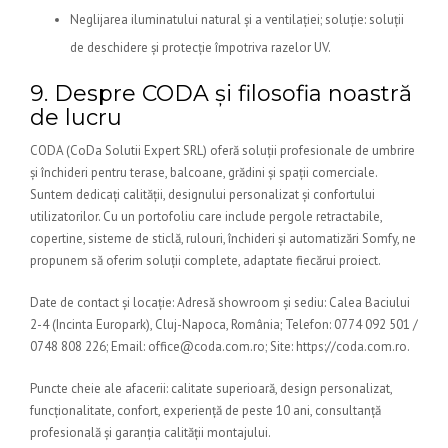
Neglijarea iluminatului natural și a ventilației; soluție: soluții
de deschidere și protecție împotriva razelor UV.
9. Despre CODA și filosofia noastră
de lucru
CODA (CoDa Solutii Expert SRL) oferă soluții profesionale de umbrire
și închideri pentru terase, balcoane, grădini și spații comerciale.
Suntem dedicați calității, designului personalizat și confortului
utilizatorilor. Cu un portofoliu care include pergole retractabile,
copertine, sisteme de sticlă, rulouri, închideri și automatizări Somfy, ne
propunem să oferim soluții complete, adaptate fiecărui proiect.
Date de contact și locație: Adresă showroom și sediu: Calea Baciului
2-4 (Incinta Europark), Cluj-Napoca, România; Telefon: 0774 092 501 /
0748 808 226; Email: office@coda.com.ro; Site: https://coda.com.ro.
Puncte cheie ale afacerii: calitate superioară, design personalizat,
funcționalitate, confort, experiență de peste 10 ani, consultanță
profesională și garanția calității montajului.