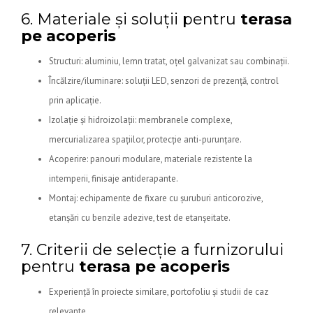
6. Materiale și soluții pentru
terasa
pe acoperis
Structuri: aluminiu, lemn tratat, oțel galvanizat sau combinații.
Încălzire/iluminare: soluții LED, senzori de prezență, control
prin aplicație.
Izolație și hidroizolații: membranele complexe,
mercurializarea spațiilor, protecție anti-purunțare.
Acoperire: panouri modulare, materiale rezistente la
intemperii, finisaje antiderapante.
Montaj: echipamente de fixare cu șuruburi anticorozive,
etanșări cu benzile adezive, test de etanșeitate.
7. Criterii de selecție a furnizorului
pentru
terasa pe acoperis
Experiență în proiecte similare, portofoliu și studii de caz
relevante.