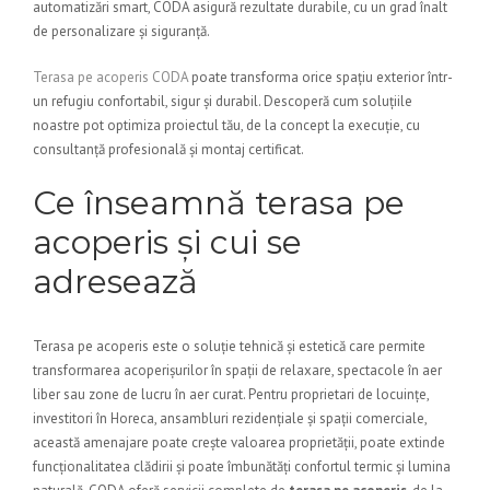
automatizări smart, CODA asigură rezultate durabile, cu un grad înalt
de personalizare și siguranță.
Terasa pe acoperis CODA
poate transforma orice spațiu exterior într-
un refugiu confortabil, sigur și durabil. Descoperă cum soluțiile
noastre pot optimiza proiectul tău, de la concept la execuție, cu
consultanță profesională și montaj certificat.
Ce înseamnă terasa pe
acoperis și cui se
adresează
Terasa pe acoperis este o soluție tehnică și estetică care permite
transformarea acoperișurilor în spații de relaxare, spectacole în aer
liber sau zone de lucru în aer curat. Pentru proprietari de locuințe,
investitori în Horeca, ansambluri rezidențiale și spații comerciale,
această amenajare poate crește valoarea proprietății, poate extinde
funcționalitatea clădirii și poate îmbunătăți confortul termic și lumina