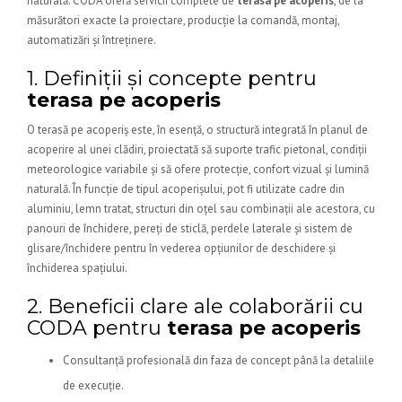
naturală. CODA oferă servicii complete de
terasa pe acoperis
, de la
măsurători exacte la proiectare, producție la comandă, montaj,
automatizări și întreținere.
1. Definiții și concepte pentru
terasa pe acoperis
O terasă pe acoperiș este, în esență, o structură integrată în planul de
acoperire al unei clădiri, proiectată să suporte trafic pietonal, condiții
meteorologice variabile și să ofere protecție, confort vizual și lumină
naturală. În funcție de tipul acoperișului, pot fi utilizate cadre din
aluminiu, lemn tratat, structuri din oțel sau combinații ale acestora, cu
panouri de închidere, pereți de sticlă, perdele laterale și sistem de
glisare/închidere pentru în vederea opțiunilor de deschidere și
închiderea spațiului.
2. Beneficii clare ale colaborării cu
CODA pentru
terasa pe acoperis
Consultanță profesională din faza de concept până la detaliile
de execuție.