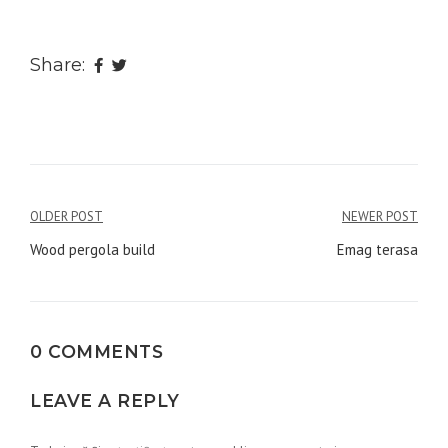
Share:
Navigare
OLDER POST
NEWER POST
în
Wood pergola build
Emag terasa
articole
0 COMMENTS
LEAVE A REPLY