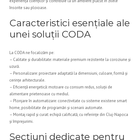
experiența clienților și contribuie la un ambient plăcut în zilele
însorite sau ploioase.
Caracteristici esențiale ale
unei soluții CODA
La CODA ne focalizăm pe:
– Calitate și durabilitate: materiale premium rezistente la coroziune și
uzură.
– Personalizare: proiectare adaptată la dimensiuni, culoare, formă și
cerințe arhitecturale.
– Eficiență energetică: motoare cu consum redus, soluții de
alimentare prietenoase cu mediul.
– Plonjare în automatizare: conectivitate cu sisteme existene smart
home, posibilitate de programări și scenarii automate.
– Montaj rapid și curat: echipă calificată, cu referințe din Cluj-Napoca
și împrejurimi.
Secțiuni dedicate pentru