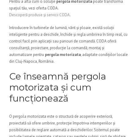
Pentru a afla cum o soluție
pergola motorizata
poate transforma
spațiul tău, vezi oferta CODA.
Descoperă produse și servicii CODA
.
Introducere în turbinele de lumină, vânt și ploaie, există soluții
inteligente pentru a deschide, închide și regla umbrirea în timp real, cu
control facil prin aplicații sau panouri de comandă. CODA oferă
consultanță, proiectare, producție la comandă, montaj și
automatizare pentru
pergola motorizata
, adaptate condițiilor locale
din Cluj-Napoca, România.
Ce înseamnă pergola
motorizata și cum
funcționează
O pergola motorizata este o structură de acoperire exterioră,
proiectată să ofere umbrire, protecție împotriva intemperiilor și
posibilitatea de reglare automată a deschiderilor. Sistemul poate
include lamele orientate, cataron sau perdele subțiri, sină de ghidare,