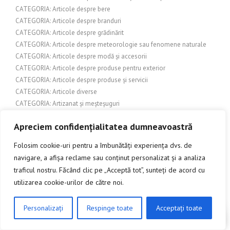
CATEGORIA: Articole despre bere
CATEGORIA: Articole despre branduri
CATEGORIA: Articole despre grădinărit
CATEGORIA: Articole despre meteorologie sau fenomene naturale
CATEGORIA: Articole despre modă și accesorii
CATEGORIA: Articole despre produse pentru exterior
CATEGORIA: Articole despre produse și servicii
CATEGORIA: Articole diverse
CATEGORIA: Artizanat și meșteșuguri
CATEGORIA: Automobile
Apreciem confidențialitatea dumneavoastră
CATEGORIA: Botanică
CATEGORIA: Comerț și industrie
Folosim cookie-uri pentru a îmbunătăți experiența dvs. de
CATEGORIA: Comerț și Retail
navigare, a afișa reclame sau conținut personalizat și a analiza
CATEGORIA: Confort și Design Interior
traficul nostru. Făcând clic pe „Acceptă tot”, sunteți de acord cu
CATEGORIA: Constructii
utilizarea cookie-urilor de către noi.
CATEGORIA: Constructii si amenajari exterioare
CATEGORIA: Construcții și amenajări interioare
Personalizați
Respinge toate
Acceptați toate
CATEGORIA: Construcții și arhitectură
CLICK AICI PENTRU A DISCUTA
CATEGORIA: Construcții și design interior