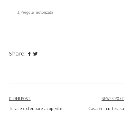
Pergola motorizata
Share:
Navigare
OLDER POST
NEWER POST
în
Terase exterioare acoperite
Casa in l cu terasa
articole