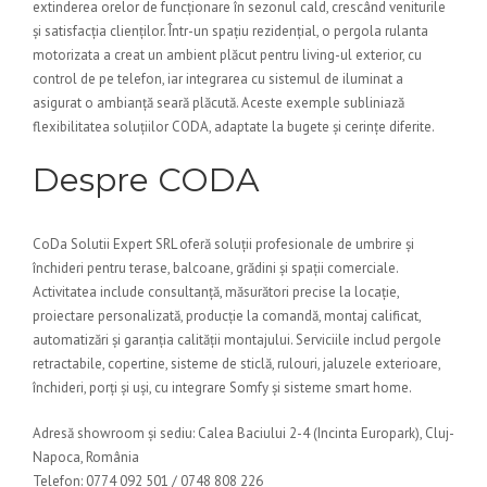
extinderea orelor de funcționare în sezonul cald, crescând veniturile
și satisfacția clienților. Într-un spațiu rezidențial, o pergola rulanta
motorizata a creat un ambient plăcut pentru living-ul exterior, cu
control de pe telefon, iar integrarea cu sistemul de iluminat a
asigurat o ambianță seară plăcută. Aceste exemple subliniază
flexibilitatea soluțiilor CODA, adaptate la bugete și cerințe diferite.
Despre CODA
CoDa Solutii Expert SRL oferă soluții profesionale de umbrire și
închideri pentru terase, balcoane, grădini și spații comerciale.
Activitatea include consultanță, măsurători precise la locație,
proiectare personalizată, producție la comandă, montaj calificat,
automatizări și garanția calității montajului. Serviciile includ pergole
retractabile, copertine, sisteme de sticlă, rulouri, jaluzele exterioare,
închideri, porți și uși, cu integrare Somfy și sisteme smart home.
Adresă showroom și sediu: Calea Baciului 2-4 (Incinta Europark), Cluj-
Napoca, România
Telefon: 0774 092 501 / 0748 808 226