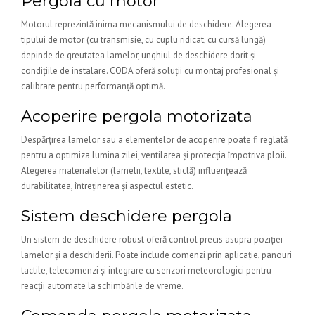
Pergola cu motor
Motorul reprezintă inima mecanismului de deschidere. Alegerea
tipului de motor (cu transmisie, cu cuplu ridicat, cu cursă lungă)
depinde de greutatea lamelor, unghiul de deschidere dorit și
condițiile de instalare. CODA oferă soluții cu montaj profesional și
calibrare pentru performanță optimă.
Acoperire pergola motorizata
Despărțirea lamelor sau a elementelor de acoperire poate fi reglată
pentru a optimiza lumina zilei, ventilarea și protecția împotriva ploii.
Alegerea materialelor (lamelii, textile, sticlă) influențează
durabilitatea, întreținerea și aspectul estetic.
Sistem deschidere pergola
Un sistem de deschidere robust oferă control precis asupra poziției
lamelor și a deschiderii. Poate include comenzi prin aplicație, panouri
tactile, telecomenzi și integrare cu senzori meteorologici pentru
reacții automate la schimbările de vreme.