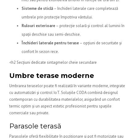
Sisteme de sticlă
– închideri laterale care completează
umbrele prin protecție împotriva vântului.
Rulouri exterioare
– protecție solară și control al luminii în
spații deschise sau semi-deschise.
Închideri laterale pentru terase
– opțiuni de securitate și
confort în sezon rece.
<h2 Secțiuni dedicate sintagmelor cheie secundare
Umbre terase moderne
Umbrarea teraselor poate fi realizată în variante moderne, integrate
cu automatizări și control IoT. Soluțiile CODA combină designul
contemporan cu durabilitatea materialelor, asigurând un confort
termic optim și un aspect estetic profesionist pentru spațiile
comerciale sau private.
Parasole terasă
Parasolele oferă flexibilitate în poziționare și pot fi motorizate sau