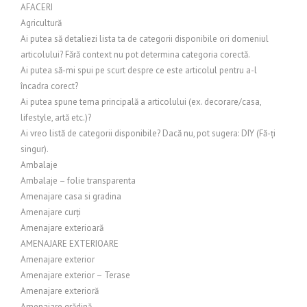
AFACERI
Agricultură
Ai putea să detaliezi lista ta de categorii disponibile ori domeniul
articolului? Fără context nu pot determina categoria corectă.
Ai putea să-mi spui pe scurt despre ce este articolul pentru a-l
încadra corect?
Ai putea spune tema principală a articolului (ex. decorare/casa,
lifestyle, artă etc.)?
Ai vreo listă de categorii disponibile? Dacă nu, pot sugera: DIY (Fă-ți
singur).
Ambalaje
Ambalaje – folie transparenta
Amenajare casa si gradina
Amenajare curți
Amenajare exterioară
AMENAJARE EXTERIOARE
Amenajare exterior
Amenajare exterior – Terase
Amenajare exterioră
Amenajare grădină