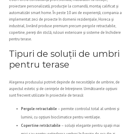
proiectare personalizată, producție la comandă, montaj calificat și
automatizări smart home. În peste 10 ani de experiență, compania a
implementat zeci de proiecte în domenii rezidențiale, Horeca și
industrial, livrând produse premium precum pergole retractabile,
copertine, pereți din sticlă, rulouri exterioare și sisteme de închidere
pentru terase.
Tipuri de soluții de umbri
pentru terase
Alegerea produsului potrivit depinde de necesitățile de umbrire, de
aspectul estetic și de cerințele de întreținere. Următoarele opțiuni
sunt frecvent utilizate în proiectele de terasă:
Pergole retractabile
– permite controlul total al umbrei și
luminii, cu opțiuni bioclimatice pentru ventilație.
Copertine retrăctabile
– soluții elegante pentru spații mai
mici sau pentru extinderea umbrei în funcție de ora din zi.