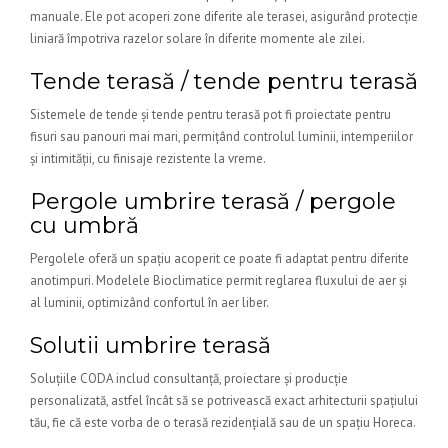
manuale. Ele pot acoperi zone diferite ale terasei, asigurând protecție
liniară împotriva razelor solare în diferite momente ale zilei.
Tende terasă / tende pentru terasă
Sistemele de tende și tende pentru terasă pot fi proiectate pentru
fisuri sau panouri mai mari, permițând controlul luminii, intemperiilor
și intimității, cu finisaje rezistente la vreme.
Pergole umbrire terasă / pergole
cu umbră
Pergolele oferă un spațiu acoperit ce poate fi adaptat pentru diferite
anotimpuri. Modelele Bioclimatice permit reglarea fluxului de aer și
al luminii, optimizând confortul în aer liber.
Solutii umbrire terasă
Soluțiile CODA includ consultanță, proiectare și producție
personalizată, astfel încât să se potrivească exact arhitecturii spațiului
tău, fie că este vorba de o terasă rezidențială sau de un spațiu Horeca.