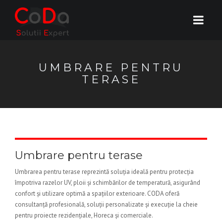
UMBRARE PENTRU
TERASE
Umbrare pentru terase
Umbrarea pentru terase reprezintă soluția ideală pentru protecția
împotriva razelor UV, ploii și schimbărilor de temperatură, asigurând
confort și utilizare optimă a spațiilor exterioare. CODA oferă
consultanță profesională, soluții personalizate și execuție la cheie
pentru proiecte rezidențiale, Horeca și comerciale.