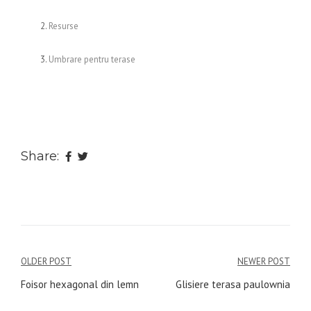
Resurse
Umbrare pentru terase
Share:
Navigare
OLDER POST
NEWER POST
în
Foisor hexagonal din lemn
Glisiere terasa paulownia