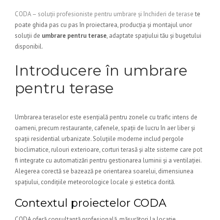
CODA – soluții profesioniste pentru umbrare și închideri de terase
te
poate ghida pas cu pas în proiectarea, producția și montajul unor
soluții de
umbrare pentru terase
, adaptate spațiului tău și bugetului
disponibil.
Introducere în umbrare
pentru terase
Umbrarea teraselor este esențială pentru zonele cu trafic intens de
oameni, precum restaurante, cafenele, spații de lucru în aer liber și
spații residential urbanizate. Soluțiile moderne includ pergole
bioclimatice, rulouri exterioare, corturi terasă și alte sisteme care pot
fi integrate cu automatizări pentru gestionarea luminii și a ventilației.
Alegerea corectă se bazează pe orientarea soarelui, dimensiunea
spațiului, condițiile meteorologice locale și estetica dorită.
Contextul proiectelor CODA
CODA oferă consultanță profesională, măsurători la locație,