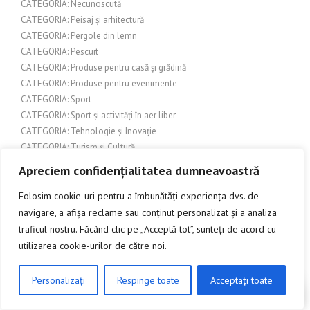
CATEGORIA: Necunoscută
CATEGORIA: Peisaj și arhitectură
CATEGORIA: Pergole din lemn
CATEGORIA: Pescuit
CATEGORIA: Produse pentru casă și grădină
CATEGORIA: Produse pentru evenimente
CATEGORIA: Sport
CATEGORIA: Sport și activități în aer liber
CATEGORIA: Tehnologie și Inovație
CATEGORIA: Turism și Cultură
CATEGORIA: Urbanism și construcții
Apreciem confidențialitatea dumneavoastră
CATEGORIA: Urbanism și dezvoltare urbană
CATEGORIA: Uși de garaj
Folosim cookie-uri pentru a îmbunătăți experiența dvs. de
CATEGORIA: Uși de interior
navigare, a afișa reclame sau conținut personalizat și a analiza
CATEGORIA: Uși și feronerie
traficul nostru. Făcând clic pe „Acceptă tot”, sunteți de acord cu
CATEGORIA: Uși și porți de garaj
utilizarea cookie-urilor de către noi.
CATEGORIE: Cultură
Categorie: Design exterior
Personalizați
Respinge toate
Acceptați toate
CLICK AICI PENTRU A DISCUTA
CATEGORIE: Evenimente
Chimie