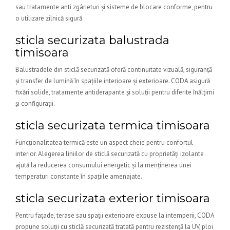
sau tratamente anti zgârieturi și sisteme de blocare conforme, pentru
o utilizare zilnică sigură.
sticla securizata balustrada
timisoara
Balustradele din sticlă securizată oferă continuitate vizuală, siguranță
și transfer de lumină în spațiile interioare și exterioare. CODA asigură
fixări solide, tratamente antiderapante și soluții pentru diferite înălțimi
și configurații.
sticla securizata termica timisoara
Funcționalitatea termică este un aspect cheie pentru confortul
interior. Alegerea liniilor de sticlă securizată cu proprietăți izolante
ajută la reducerea consumului energetic și la menținerea unei
temperaturi constante în spațiile amenajate.
sticla securizata exterior timisoara
Pentru fațade, terase sau spații exterioare expuse la intemperii, CODA
propune soluții cu sticlă securizată tratată pentru rezistență la UV, ploi