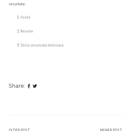
securitate.
Acasă
Resurse
Sticla securizata timisoara
Share:
OLDER POST
NEWER POST