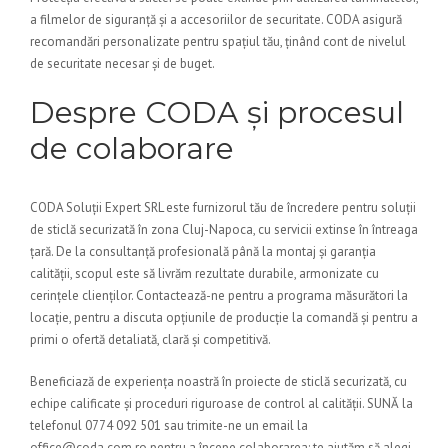
a filmelor de siguranță și a accesoriilor de securitate. CODA asigură
recomandări personalizate pentru spațiul tău, ținând cont de nivelul
de securitate necesar și de buget.
Despre CODA și procesul
de colaborare
CODA Soluții Expert SRL este furnizorul tău de încredere pentru soluții
de sticlă securizată în zona Cluj-Napoca, cu servicii extinse în întreaga
țară. De la consultanță profesională până la montaj și garanția
calității, scopul este să livrăm rezultate durabile, armonizate cu
cerințele clienților. Contactează-ne pentru a programa măsurători la
locație, pentru a discuta opțiunile de producție la comandă și pentru a
primi o ofertă detaliată, clară și competitivă.
Beneficiază de experiența noastră în proiecte de sticlă securizată, cu
echipe calificate și proceduri riguroase de control al calității. SUNĂ la
telefonul 0774 092 501 sau trimite-ne un email la
office@coda.com.ro pentru a începe colaborarea; te ajutăm să alegi