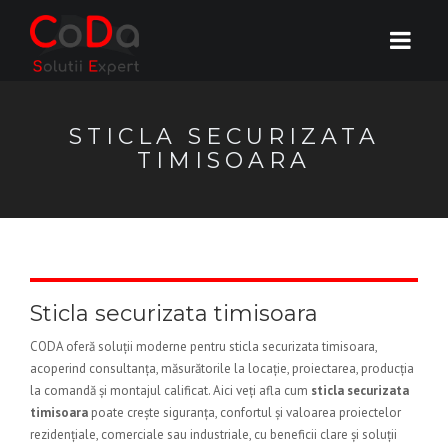
STICLA SECURIZATA
TIMISOARA
Sticla securizata timisoara
CODA oferă soluții moderne pentru sticla securizata timisoara,
acoperind consultanța, măsurătorile la locație, proiectarea, producția
la comandă și montajul calificat. Aici veți afla cum
sticla securizata
timisoara
poate crește siguranța, confortul și valoarea proiectelor
rezidențiale, comerciale sau industriale, cu beneficii clare și soluții