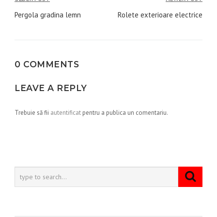
Navigare
în
Pergola gradina lemn
Rolete exterioare electrice
articole
0 COMMENTS
LEAVE A REPLY
Trebuie să fii
autentificat
pentru a publica un comentariu.