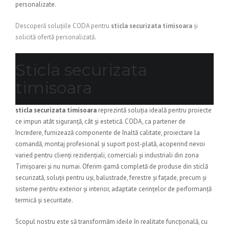
personalizate.
Descoperă soluțiile CODA pentru
sticla securizata timisoara
și
solicită ofertă personalizată
.
Sticla securizata
timisoara
sticla securizata timisoara
reprezintă soluția ideală pentru proiecte
ce impun atât siguranță, cât și estetică. CODA, ca partener de
încredere, furnizează componente de înaltă calitate, proiectare la
comandă, montaj profesional și suport post-plată, acoperind nevoi
varied pentru clienți rezidențiali, comerciali și industriali din zona
Timișoarei și nu numai. Oferim gamă completă de produse din sticlă
securizată, soluții pentru uși, balustrade, ferestre și fațade, precum și
sisteme pentru exterior și interior, adaptate cerințelor de performanță
termică și securitate.
Scopul nostru este să transformăm ideile în realitate funcțională, cu