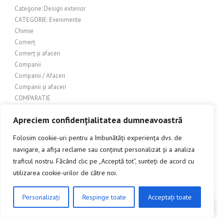
Categorie: Design exterior
CATEGORIE: Evenimente
Chimie
Comerț
Comerț și afaceri
Companii
Companii / Afaceri
Companii și afaceri
COMPARATIE
Conectori pentru balustrade din sticla
Apreciem confidențialitatea dumneavoastră
Confectii metalice
CONSTRUCTII
Folosim cookie-uri pentru a îmbunătăți experiența dvs. de
Construcții – Acoperișuri
navigare, a afișa reclame sau conținut personalizat și a analiza
Construcții – lemn
traficul nostru. Făcând clic pe „Acceptă tot”, sunteți de acord cu
Construcții & Design Exterior
utilizarea cookie-urilor de către noi.
Constructii > Uși metalice
Construcții exterioare
Personalizați
Respinge toate
Acceptați toate
Construcții Industriale
CLICK AICI PENTRU A DISCUTA
Constructii metalice