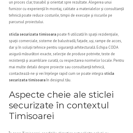
un proces clar, trasabil și orientat spre rezultate. Alegerea unui
furnizor cu experiență în montaj, calitate a materialelor și consultanță
tehnică poate reduce costurile, timpii de execuție și riscurile pe
parcursul proiectului.
sticla securizata timisoara
poate fi utilizată în spații rezidențiale,
spații comerciale, sisteme de balustradă, fațade, uși, rampe de acces,
dar și în soluții tehnice pentru siguranță arhitecturală. Echipa CODA
asigură măsurători exacte, selecție de produse potrivite, teste de
rezistență și asamblare curată, cu respectarea normelor locale. Pentru
mai multe detalii despre proiecte sau consultanță tehnică,
contactează-ne și vei înțelege rapid cum se poate integra
sticla
securizata timisoara
în designul tău.
Aspecte cheie ale sticlei
securizate în contextul
Timisoarei