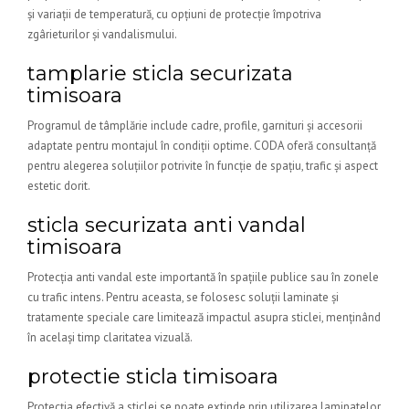
și variații de temperatură, cu opțiuni de protecție împotriva
zgârieturilor și vandalismului.
tamplarie sticla securizata
timisoara
Programul de tâmplărie include cadre, profile, garnituri și accesorii
adaptate pentru montajul în condiții optime. CODA oferă consultanță
pentru alegerea soluțiilor potrivite în funcție de spațiu, trafic și aspect
estetic dorit.
sticla securizata anti vandal
timisoara
Protecția anti vandal este importantă în spațiile publice sau în zonele
cu trafic intens. Pentru aceasta, se folosesc soluții laminate și
tratamente speciale care limitează impactul asupra sticlei, menținând
în același timp claritatea vizuală.
protectie sticla timisoara
Protecția efectivă a sticlei se poate extinde prin utilizarea laminatelor,