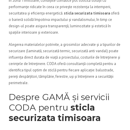
În zona Timisoarei, condițiile climatice pot solicita soluții cu
performanțe ridicate în ceea ce privește rezistența la intemperii,
securitatea și eficiența energetică.
sticla securizata timisoara
oferă
o barieră solidă împotriva impactului și vandalismului, în timp ce
design-ul poate asigura transparență, luminozitate și estetică în
spațiile interioare și exterioare.
Alegerea materialelor potrivite, a grosimilor adecvate și a tipurilor de
securizare (laminată, securizată termic, securizată anti vandal) poate
influența direct durata de viață a proiectului, costurile de întreținere și
cerințele de întreținere. CODA oferă consultanță completă pentru a
identifica tipul optim de sticlă pentru fiecare aplicație: balustrade,
pereți despărțitori, tâmplărie, ferestre, uși și întreținere a securității
perimetrale.
Despre GAMĂ și servicii
CODA pentru
sticla
securizata timisoara