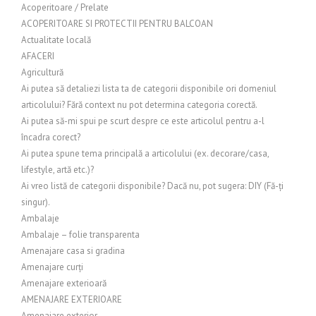
Acoperitoare / Prelate
ACOPERITOARE SI PROTECTII PENTRU BALCOAN
Actualitate locală
AFACERI
Agricultură
Ai putea să detaliezi lista ta de categorii disponibile ori domeniul
articolului? Fără context nu pot determina categoria corectă.
Ai putea să-mi spui pe scurt despre ce este articolul pentru a-l
încadra corect?
Ai putea spune tema principală a articolului (ex. decorare/casa,
lifestyle, artă etc.)?
Ai vreo listă de categorii disponibile? Dacă nu, pot sugera: DIY (Fă-ți
singur).
Ambalaje
Ambalaje – folie transparenta
Amenajare casa si gradina
Amenajare curți
Amenajare exterioară
AMENAJARE EXTERIOARE
Amenajare exterior