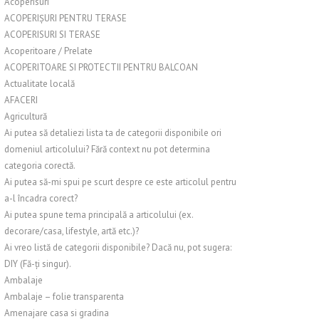
Acoperisuri
ACOPERIȘURI PENTRU TERASE
ACOPERISURI SI TERASE
Acoperitoare / Prelate
ACOPERITOARE SI PROTECTII PENTRU BALCOAN
Actualitate locală
AFACERI
Agricultură
Ai putea să detaliezi lista ta de categorii disponibile ori
domeniul articolului? Fără context nu pot determina
categoria corectă.
Ai putea să-mi spui pe scurt despre ce este articolul pentru
a-l încadra corect?
Ai putea spune tema principală a articolului (ex.
decorare/casa, lifestyle, artă etc.)?
Ai vreo listă de categorii disponibile? Dacă nu, pot sugera:
DIY (Fă-ți singur).
Ambalaje
Ambalaje – folie transparenta
Amenajare casa si gradina