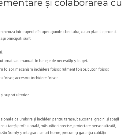
ementare și colaborarea cu
nimiza întreruperile în operațiunile clientului, cu un plan de proiect
șii principali sunt:
i.
automat sau manual, în funcție de necesități și buget.
foisor, mecanism inchidere foisor, rulment foisor, buton foisor,
 foisor, accesorii inchidere foisor.
și suport ulterior.
sionale de umbrire și închideri pentru terase, balcoane, grădini și spații
onsultanță profesională, măsurători precise, proiectare personalizată,
zări Somfy și integrare smart home, precum și garanția calității