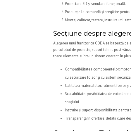
Proiectare 3D și simulare funcțională.
Producție la comandă și pregătire pentru
Montaj calificat, testare, instruire utiliza
Secțiune despre alegerea
Alegerea unui furnizor ca CODA se bazează pe exp
portofoliul de proiecte, suport tehnic post vânz
toate elementele într-un sistem coerent. În plus, 
Compatibilitatea componentelor: motor p
cu securizare foisor și cu sistem securiza
Calitatea materialelor: rulment foisor și 
Scalabilitate: posibilitatea de extindere c
spațiului.
Instruire și suport: disponibilitate pentru
Transparență în ofertare: detalii clare des