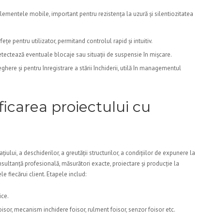
lementele mobile, important pentru rezistența la uzură și silentiozitatea
țe pentru utilizator, permitand controlul rapid și intuitiv.
etectează eventuale blocaje sau situații de suspensie în mișcare.
ere și pentru înregistrare a stării închiderii, utilă în managementul
ficarea proiectului cu
iului, a deschiderilor, a greutății structurilor, a condițiilor de expunere la
onsultanță profesională, măsurători exacte, proiectare și producție la
e fiecărui client. Etapele includ:
ice.
sor, mecanism inchidere foisor, rulment foisor, senzor foisor etc.