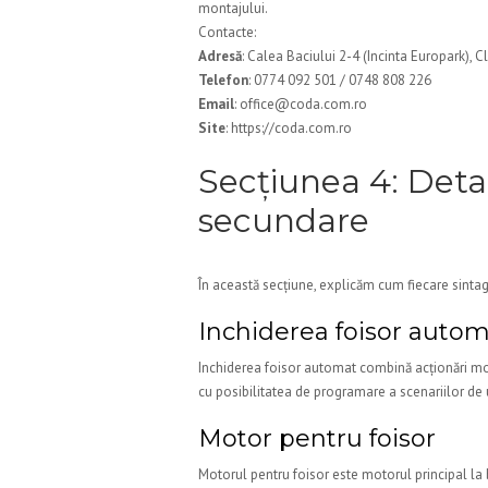
montajului.
Contacte:
Adresă
: Calea Baciului 2-4 (Incinta Europark),
Telefon
: 0774 092 501 / 0748 808 226
Email
: office@coda.com.ro
Site
: https://coda.com.ro
Secțiunea 4: Deta
secundare
În această secțiune, explicăm cum fiecare sintag
Inchiderea foisor auto
Inchiderea foisor automat combină acționări moto
cu posibilitatea de programare a scenariilor de u
Motor pentru foisor
Motorul pentru foisor este motorul principal la 