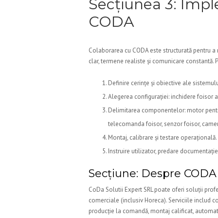
Secțiunea 3: Impl
CODA
Colaborarea cu CODA este structurată pentru a mi
clar, termene realiste și comunicare constantă. Pa
Definire cerințe și obiective ale sistemulu
Alegerea configurației: inchidere foisor 
Delimitarea componentelor: motor pentru 
telecomanda foisor, senzor foisor, camera
Montaj, calibrare și testare operațională.
Instruire utilizator, predare documentație 
Secțiune: Despre CODA
CoDa Solutii Expert SRL poate oferi soluții profe
comerciale (inclusiv Horeca). Serviciile includ c
producție la comandă, montaj calificat, automati