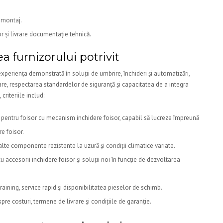
 montaj.
tor și livrare documentație tehnică.
 furnizorului potrivit
eriența demonstrată în soluții de umbrire, închideri și automatizări,
are, respectarea standardelor de siguranță și capacitatea de a integra
criteriile includ:
entru foisor cu mecanism inchidere foisor, capabil să lucreze împreună
re foisor.
alte componente rezistente la uzură și condiții climatice variate.
u accesorii inchidere foisor și soluții noi în funcție de dezvoltarea
 training, service rapid și disponibilitatea pieselor de schimb.
pre costuri, termene de livrare și condițiile de garanție.