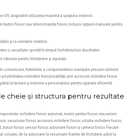
elor UV, asigurând utilizarea maximă a spațiului exterior.
 prin buton foisor sau telecomanda foisor, inclusiv opțiuni manuale pentru
ădirii și la cerințele estetice.
tru o securitate sporită în timpul închiderii/noii deschideri.
t-vânzare pentru întreținere și reparații.
te în comunicare, fiabilitate a componentelor esențiale precum rulment
posibilitatea extinderii funcționalității prin accesorii inchidere foisor.
până la testare și instruire a personalului pentru operare eficientă.
e cheie și structura pentru rezultate
componente: inchidere foisor automat, motor pentru foisor, mecanism
or, securizare foisor, accesorii inchidere foisor, solutie inchidere foisor,
, buton foisor, senzor foisor, actionare foisor și camera foisor. Fiecare
l soluției, de la acționare la securizare înainte de închidere, până la