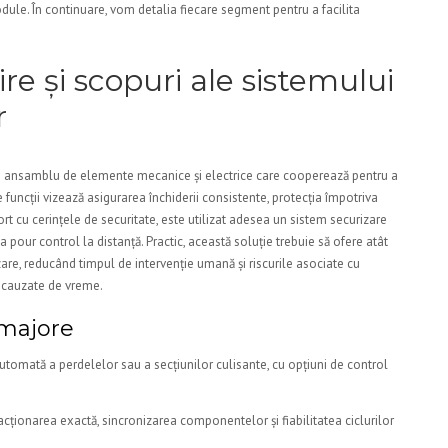
odule. În continuare, vom detalia fiecare segment pentru a facilita
ire și scopuri ale sistemului
r
n ansamblu de elemente mecanice și electrice care cooperează pentru a
e funcții vizează asigurarea închiderii consistente, protecția împotriva
raport cu cerințele de securitate, este utilizat adesea un sistem securizare
pour control la distanță. Practic, această soluție trebuie să ofere atât
izare, reducând timpul de intervenție umană și riscurile asociate cu
 cauzate de vreme.
majore
utomată a perdelelor sau a secțiunilor culisante, cu opțiuni de control
cționarea exactă, sincronizarea componentelor și fiabilitatea ciclurilor