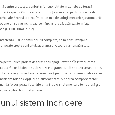
ă pentru protecție, confort și funcționalitate în zonele de terasă,
feră expertiză în proiectare, producție și montaj pentru sisteme de
cifice ale fiecărui proiect. Printr-un mix de soluții mecanice, automatizări
bține un spațiu închis sau semiînchis, pregătit să reziste în fața
c și la utilizarea zilnică.
contactează CODA pentru soluții complete, de la consultanță la
r poate crește confortul, siguranța și valoarea amenajării tale.
că pentru orice proiect de terasă sau spațiu exterior. În introducerea
itatea, flexibilitatea de utilizare și integrarea cu alte soluții smart home.
la locație și proiectare personalizată pentru a transforma o idee într-un
inchidere foisor și opțiuni de automatizare. Alegerea componentelor
comanda foisor, poate face diferența între o implementare temporară și o
c, variațiilor de climat și uzurii.
e unui sistem inchidere