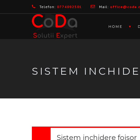
Telefon:
0774092501
Mail:
office@coda.
HOME
SISTEM INCHID
Sistem inchidere foisor