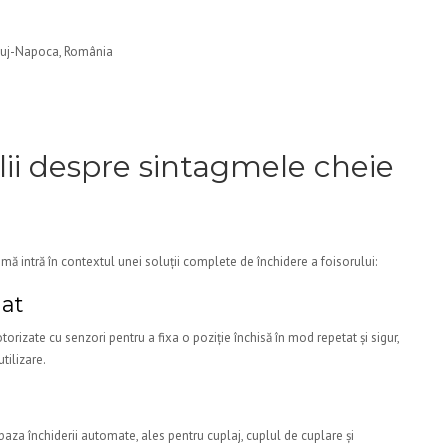
 Cluj-Napoca, România
lii despre sintagmele cheie
mă intră în contextul unei soluții complete de închidere a foisorului:
mat
rizate cu senzori pentru a fixa o poziție închisă în mod repetat și sigur,
tilizare.
baza închiderii automate, ales pentru cuplaj, cuplul de cuplare și