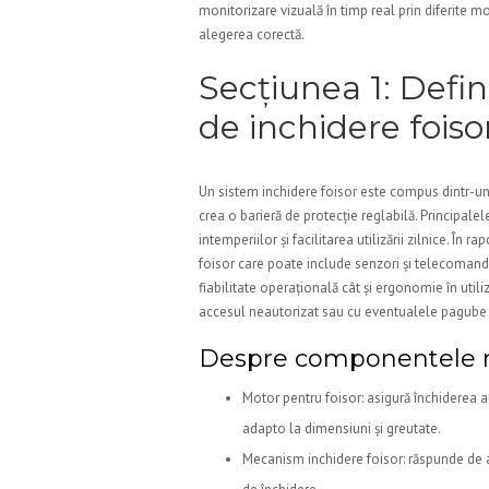
monitorizare vizuală în timp real prin diferite m
alegerea corectă.
Secțiunea 1: Defin
de inchidere foiso
Un sistem inchidere foisor este compus dintr-u
crea o barieră de protecție reglabilă. Principalel
intemperiilor și facilitarea utilizării zilnice. În 
foisor care poate include senzori și telecomanda 
fiabilitate operațională cât și ergonomie în util
accesul neautorizat sau cu eventualele pagube
Despre componentele 
Motor pentru foisor: asigură închiderea a
adapto la dimensiuni și greutate.
Mecanism inchidere foisor: răspunde de a