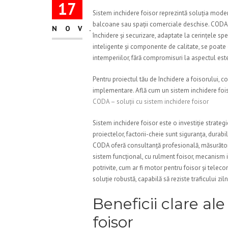
17
Sistem inchidere foisor reprezintă soluția modern
balcoane sau spații comerciale deschise. CODA o
NOV.
închidere și securizare, adaptate la cerințele spe
inteligente și componente de calitate, se poate o
intemperiilor, fără compromisuri la aspectul esteti
Pentru proiectul tău de închidere a foisorului, 
implementare. Află cum un sistem inchidere foiso
CODA – soluții cu sistem inchidere foisor
Sistem inchidere foisor este o investiție strategi
proiectelor, factorii-cheie sunt siguranța, durabil
CODA oferă consultanță profesională, măsurători 
sistem funcțional, cu rulment foisor, mecanism 
potrivite, cum ar fi motor pentru foisor și tele
soluție robustă, capabilă să reziste traficului zilni
Beneficii clare al
foisor