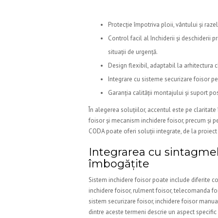
Protecție împotriva ploii, vântului și raz
Control facil al închiderii și deschiderii
situații de urgență.
Design flexibil, adaptabil la arhitectura cl
Integrare cu sisteme securizare foisor pen
Garanția calității montajului și suport pos
În alegerea soluțiilor, accentul este pe clarita
foisor și mecanism inchidere foisor, precum și pe 
CODA poate oferi soluții integrate, de la proiect 
Integrarea cu sintagmel
îmbogățite
Sistem inchidere foisor poate include diferite 
inchidere foisor, rulment foisor, telecomanda fois
sistem securizare foisor, inchidere foisor manual
dintre aceste termeni descrie un aspect specific a