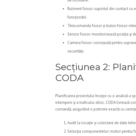
de închidere.
Rulment foisor: suportul din contact cu e
funcționării.
Telecomanda foisor și buton foisor: interfe
Senzor foisor: monitorizează poziția și d
Camera foisor: concepută pentru supravegh
securității.
Secțiunea 2: Plani
CODA
Planificarea proiectului începe cu o analiză a spaț
intemperii și a traficului zilnic. CODA livrează c
comandă, asigurând o potrivire exactă cu cerințel
Audit la locație și colectare de date tehn
Selecția componentelor: motor pentru foi