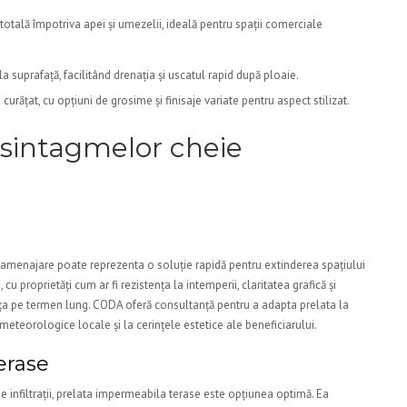
otală împotriva apei și umezelii, ideală pentru spații comerciale
a suprafață, facilitând drenația și uscatul rapid după ploaie.
curățat, cu opțiuni de grosime și finisaje variate pentru aspect stilizat.
 sintagmelor cheie
e amenajare poate reprezenta o soluție rapidă pentru extinderea spațiului
, cu proprietăți cum ar fi rezistența la intemperii, claritatea grafică și
nța pe termen lung. CODA oferă consultanță pentru a adapta prelata la
 meteorologice locale și la cerințele estetice ale beneficiarului.
erase
e infiltrații, prelata impermeabila terase este opțiunea optimă. Ea