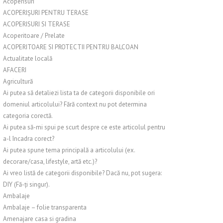
Acoperisuri
ACOPERIȘURI PENTRU TERASE
ACOPERISURI SI TERASE
Acoperitoare / Prelate
ACOPERITOARE SI PROTECTII PENTRU BALCOAN
Actualitate locală
AFACERI
Agricultură
Ai putea să detaliezi lista ta de categorii disponibile ori
domeniul articolului? Fără context nu pot determina
categoria corectă.
Ai putea să-mi spui pe scurt despre ce este articolul pentru
a-l încadra corect?
Ai putea spune tema principală a articolului (ex.
decorare/casa, lifestyle, artă etc.)?
Ai vreo listă de categorii disponibile? Dacă nu, pot sugera:
DIY (Fă-ți singur).
Ambalaje
Ambalaje – folie transparenta
Amenajare casa si gradina