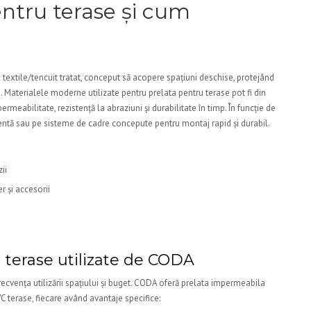
entru terase și cum
 textile/tencuit tratat, conceput să acopere spațiuni deschise, protejând
ui. Materialele moderne utilizate pentru prelata pentru terase pot fi din
meabilitate, rezistență la abraziuni și durabilitate în timp. În funcție de
stentă sau pe sisteme de cadre concepute pentru montaj rapid și durabil.
ii
r și accesorii
u terase utilizate de CODA
recvența utilizării spațiului și buget. CODA oferă prelata impermeabila
VC terase, fiecare având avantaje specifice: