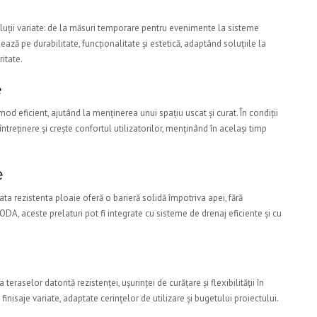
luții variate: de la măsuri temporare pentru evenimente la sisteme
ză pe durabilitate, funcționalitate și estetică, adaptând soluțiile la
ritate.
e
d eficient, ajutând la menținerea unui spațiu uscat și curat. În condiții
ntreținere și crește confortul utilizatorilor, menținând în același timp
e
ata rezistenta ploaie oferă o barieră solidă împotriva apei, fără
ODA, aceste prelaturi pot fi integrate cu sisteme de drenaj eficiente și cu
eraselor datorită rezistenței, ușurinței de curățare și flexibilității în
nisaje variate, adaptate cerințelor de utilizare și bugetului proiectului.