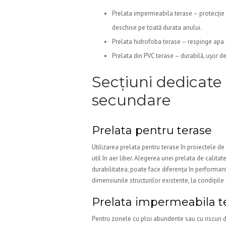
Prelata impermeabila terase – protecție t
deschise pe toată durata anului.
Prelata hidrofoba terase – respinge apa l
Prelata din PVC terase – durabilă, ușor de 
Secțiuni dedicate
secundare
Prelata pentru terase
Utilizarea prelata pentru terase în proiectele d
util în aer liber. Alegerea unei prelata de calitate
durabilitatea, poate face diferența în performa
dimensiunile structurilor existente, la condițiile
Prelata impermeabila t
Pentru zonele cu ploi abundente sau cu riscuri d