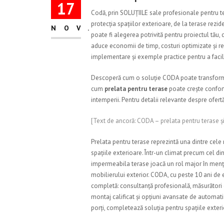
17
Codă, prin SOLUȚIILE sale profesionale pentru t
protecția spațiilor exterioare, de la terase rezi
NOV.
poate fi alegerea potrivită pentru proiectul tău,
aduce economii de timp, costuri optimizate și rezu
implementare și exemple practice pentru a facil
Descoperă cum o soluție CODA poate transforma sp
cum
prelata pentru terase
poate crește confortu
intemperii. Pentru detalii relevante despre ofer
[Text de ancoră: CODA – prelata pentru terase și 
Prelata pentru terase reprezintă una dintre cele
spațiile exterioare. Într-un climat precum cel d
impermeabila terase joacă un rol major în menține
mobilierului exterior. CODA, cu peste 10 ani de 
completă: consultanță profesională, măsurători 
montaj calificat și opțiuni avansate de automat
porți, completează soluția pentru spațiile exteri