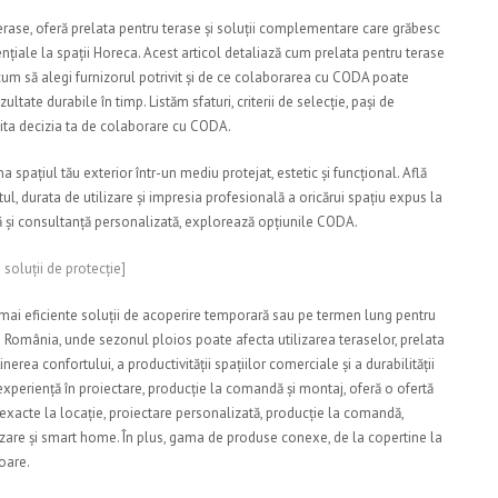
erase, oferă prelata pentru terase și soluții complementare care grăbesc
dențiale la spații Horeca. Acest articol detaliază cum prelata pentru terase
 cum să alegi furnizorul potrivit și de ce colaborarea cu CODA poate
ltate durabile în timp. Listăm sfaturi, criterii de selecție, pași de
ita decizia ta de colaborare cu CODA.
ațiul tău exterior într-un mediu protejat, estetic și funcțional. Află
l, durata de utilizare și impresia profesională a oricărui spațiu expus la
tă și consultanță personalizată, explorează opțiunile CODA.
soluții de protecție]
 mai eficiente soluții de acoperire temporară sau pe termen lung pentru
in România, unde sezonul ploios poate afecta utilizarea teraselor, prelata
rea confortului, a productivității spațiilor comerciale și a durabilității
experiență în proiectare, producție la comandă și montaj, oferă o ofertă
exacte la locație, proiectare personalizată, producție la comandă,
izare și smart home. În plus, gama de produse conexe, de la copertine la
oare.