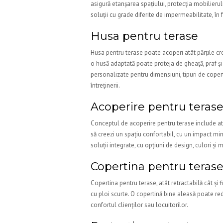
asigură etanșarea spațiului, protecția mobilieru
soluții cu grade diferite de impermeabilitate, în f
Husa pentru terase
Husa pentru terase poate acoperi atât părțile cro
o husă adaptată poate proteja de gheață, praf și 
personalizate pentru dimensiuni, tipuri de copert
întreținerii.
Acoperire pentru teras
Conceptul de acoperire pentru terase include atâ
să creezi un spațiu confortabil, cu un impact m
soluții integrate, cu opțiuni de design, culori și 
Copertina pentru teras
Copertina pentru terase, atât retractabilă cât și
cu ploi scurte. O copertină bine aleasă poate re
confortul clienților sau locuitorilor.