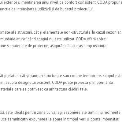
lui exterior și menținerea unui nivel de confort consistent. CODA propune
uncție de intensitatea utilizării și de bugetul proiectului.
mate ale structurii, cât și elementele non-structurale. În cazul sezonier,
murdărie atunci când spațiul nu este utilizat. CODA oferă soluții
ine și materiale de protecție, asigurând în același timp ușurința
e
t prelaturi, cât și panouri structurale sau cortine temporare. Scopul este
inim asupra designului existent. CODA poate proiecta și implementa
materiale care se potrivesc cu arhitectura clădirii tale.
e
 fixă, este ideală pentru zone cu variații sezoniere ale luminii și momente
duce semnificativ expunerea la soare în timpul verii și poate îmbunătăți