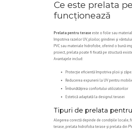
Ce este prelata p
funcționează
Prelata pentru terase
este o folie sau material
împotriva razelor UV, ploilor, grindinei și vântul
PVC sau materiale hidrofobe, oferind o bună imper
proiect, prelata poate fi fixată pe structură exi
Avantajele includ:
Protecție eficientă împotriva ploii și zăpez
Reducerea expunerii la UV pentru mobilie
Îmbunătățirea confortului utilizatorilor
Estetică adaptată la designul terasei
Tipuri de prelata pentr
Alegerea corectă depinde de condițiile locale, f
terase, prelata hidrofoba terase și prelata din P