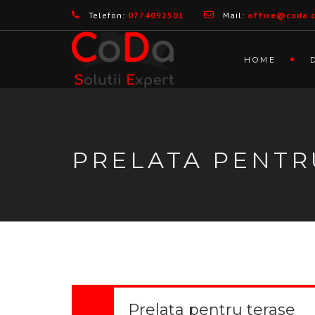
Telefon:
0774092501
Mail:
office@coda.
HOME
PRELATA PENTR
Prelata pentru terase