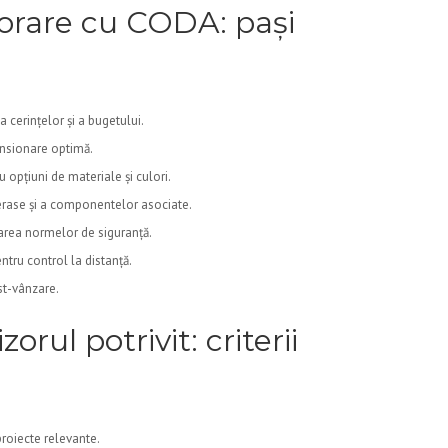
orare cu CODA: pași
 cerințelor și a bugetului.
ensionare optimă.
u opțiuni de materiale și culori.
erase și a componentelor asociate.
ctarea normelor de siguranță.
tru control la distanță.
st-vânzare.
orul potrivit: criterii
proiecte relevante.