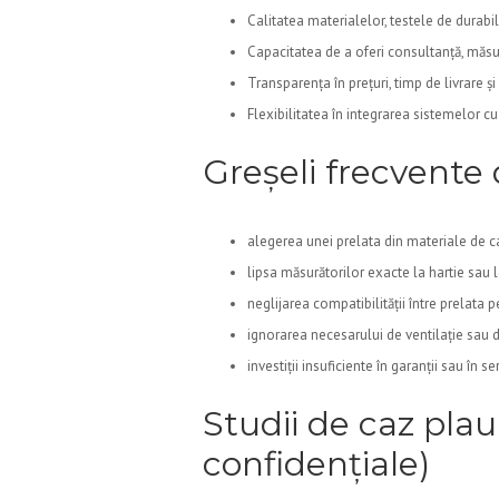
Calitatea materialelor, testele de durabili
Capacitatea de a oferi consultanță, măsur
Transparența în prețuri, timp de livrare și
Flexibilitatea în integrarea sistemelor c
Greșeli frecvente 
alegerea unei prelata din materiale de ca
lipsa măsurătorilor exacte la hartie sau l
neglijarea compatibilității între prelata p
ignorarea necesarului de ventilație sau
investiții insuficiente în garanții sau în se
Studii de caz plau
confidențiale)