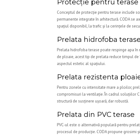
Protecție pentru terase
Conceptul de protecție pentru terase include so
permanente integrate în arhitectură. CODA se axea
spațiul disponibil, la trafic și la cerințele de secu
Prelata hidrofoba teras
Prelata hidrofoba terase poate respinge apa în mo
de ploaie, acest tip de prelata reduce timpul de î
aspectul estetic al spațiului.
Prelata rezistenta ploai
Pentru zonele cu intensitate mare a ploilor, prel
compromisuri la ventilație. În cadrul soluțiilor C
structură de susținere ușoară, dar robustă.
Prelata din PVC terase
PVC-ul este o alternativă populară pentru prelata t
procesul de producție. CODA propune grosimi și fi