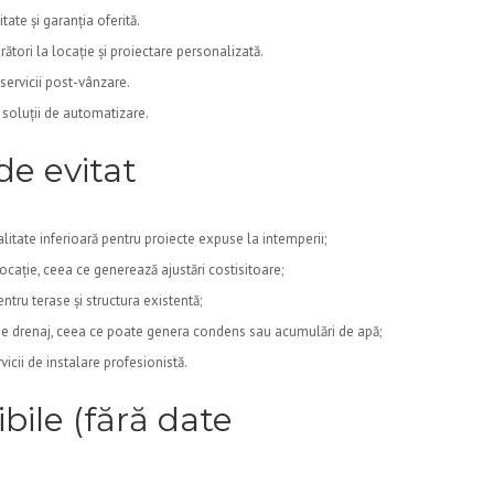
tate și garanția oferită.
ători la locație și proiectare personalizată.
 servicii post-vânzare.
u soluții de automatizare.
de evitat
litate inferioară pentru proiecte expuse la intemperii;
ocație, ceea ce generează ajustări costisitoare;
entru terase și structura existentă;
 de drenaj, ceea ce poate genera condens sau acumulări de apă;
rvicii de instalare profesionistă.
ibile (fără date