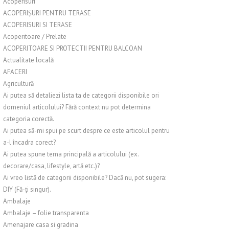
Acoperisuri
ACOPERIȘURI PENTRU TERASE
ACOPERISURI SI TERASE
Acoperitoare / Prelate
ACOPERITOARE SI PROTECTII PENTRU BALCOAN
Actualitate locală
AFACERI
Agricultură
Ai putea să detaliezi lista ta de categorii disponibile ori
domeniul articolului? Fără context nu pot determina
categoria corectă.
Ai putea să-mi spui pe scurt despre ce este articolul pentru
a-l încadra corect?
Ai putea spune tema principală a articolului (ex.
decorare/casa, lifestyle, artă etc.)?
Ai vreo listă de categorii disponibile? Dacă nu, pot sugera:
DIY (Fă-ți singur).
Ambalaje
Ambalaje – folie transparenta
Amenajare casa si gradina