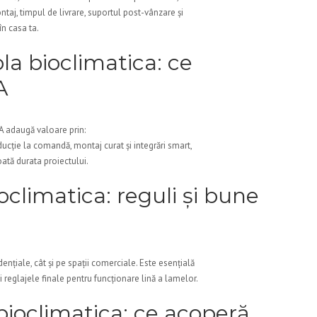
ntaj, timpul de livrare, suportul post-vânzare și
în casa ta.
a bioclimatica: ce
A
A adaugă valoare prin:
ducție la comandă, montaj curat și integrări smart,
oată durata proiectului.
climatica: reguli și bune
ențiale, cât și pe spații comerciale. Este esențială
i reglajele finale pentru funcționare lină a lamelor.
bioclimatica: ce acoperă