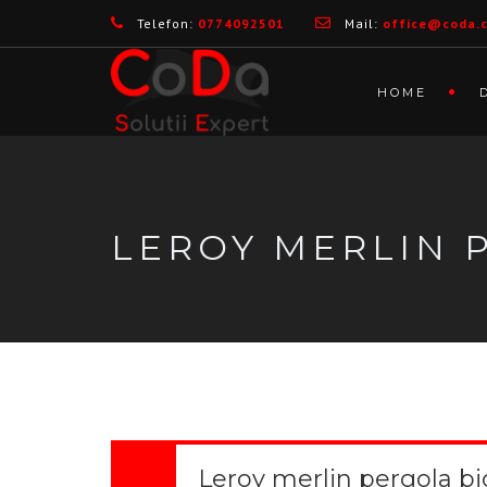
Telefon:
0774092501
Mail:
office@coda.
HOME
LEROY MERLIN 
Leroy merlin pergola bi