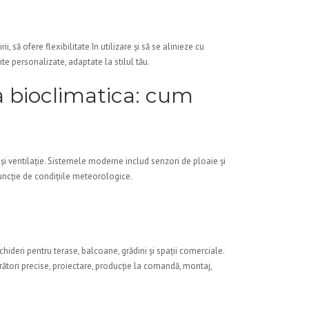
, să ofere flexibilitate în utilizare și să se alinieze cu
e personalizate, adaptate la stilul tău.
 bioclimatica: cum
și ventilație. Sistemele moderne includ senzori de ploaie și
uncție de condițiile meteorologice.
hideri pentru terase, balcoane, grădini și spații comerciale.
rători precise, proiectare, producție la comandă, montaj,