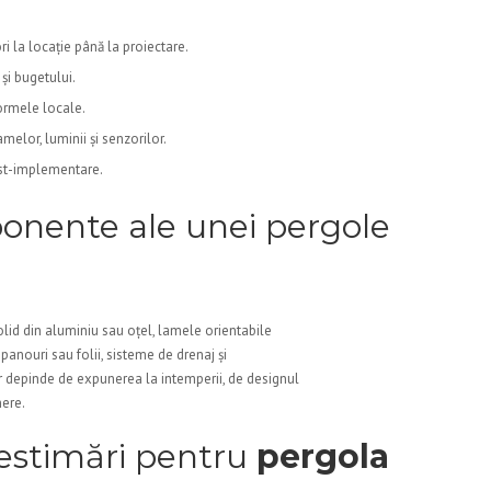
i la locație până la proiectare.
și bugetului.
normele locale.
elor, luminii și senzorilor.
post-implementare.
onente ale unei pergole
olid din aluminiu sau oțel, lamele orientabile
panouri sau folii, sisteme de drenaj și
 depinde de expunerea la intemperii, de designul
nere.
i estimări pentru
pergola