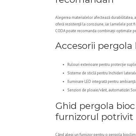
Alegerea materialelor afectează durabilitatea, as
oferă rezistență la coroziune, iar lamelele pot f
CODA poate recomanda combinații optimale pent
Accesorii pergola 
Rulouri exterioare pentru protecție supl
Sisteme de sticlă pentru închideri lateral
Iluminare LED integrată pentru ambianță
Senziori de ploaie/vânt, automatizări S
Ghid pergola bioc
furnizorul potrivit
Când alegi un furnizor pentru o pergola bioclimat