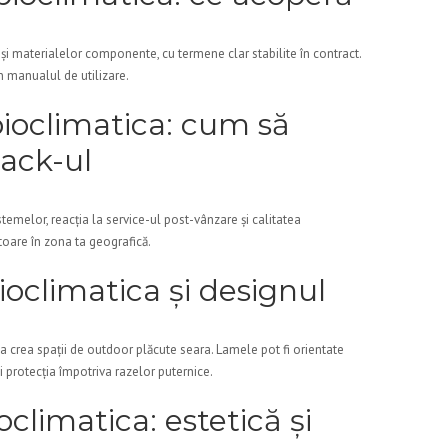
și materialelor componente, cu termene clar stabilite în contract.
în manualul de utilizare.
ioclimatica: cum să
back-ul
istemelor, reacția la service-ul post-vânzare și calitatea
ătoare în zona ta geografică.
oclimatica și designul
a crea spații de outdoor plăcute seara. Lamele pot fi orientate
și protecția împotriva razelor puternice.
climatica: estetică și