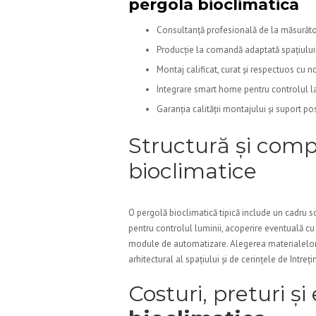
pergola bioclimatica
Consultanță profesională de la măsurător
Producție la comandă adaptată spațiului 
Montaj calificat, curat și respectuos cu 
Integrare smart home pentru controlul lam
Garanția calității montajului și suport 
Structură și comp
bioclimatice
O pergolă bioclimatică tipică include un cadru s
pentru controlul luminii, acoperire eventuală cu 
module de automatizare. Alegerea materialelor
arhitectural al spațiului și de cerințele de întreți
Costuri, preturi ș