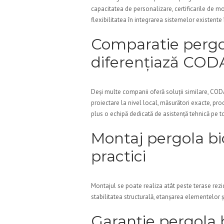
capacitatea de personalizare, certificarile de mo
flexibilitatea în integrarea sistemelor existente 
Comparatie pergol
diferențiază COD
Deși multe companii oferă soluții similare, COD
proiectare la nivel local, măsurători exacte, pro
plus o echipă dedicată de asistență tehnică pe t
Montaj pergola bio
practici
Montajul se poate realiza atât peste terase rezid
stabilitatea structurală, etanșarea elementelor ș
Garanție pergola 