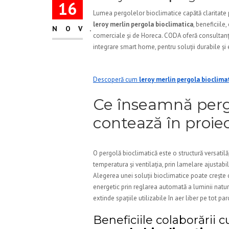
16
Lumea pergolelor bioclimatice capătă claritate p
leroy merlin pergola bioclimatica
, beneficiile
NOV.
comerciale și de Horeca. CODA oferă consultanță
integrare smart home, pentru soluții durabile și 
Descoperă cum
leroy merlin pergola bioclima
Ce înseamnă pergo
contează în proi
O pergolă bioclimatică este o structură versatil
temperatura și ventilația, prin lamelare ajustab
Alegerea unei soluții bioclimatice poate crește
energetic prin reglarea automată a luminii natur
extinde spațiile utilizabile în aer liber pe tot pa
Beneficiile colaborării