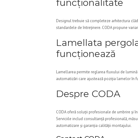
funcționalitate
Designul trebuie să completeze arhitectura clădirii
standardele de întreținere. CODA propune variant
Lamellata pergola
funcționează
Lamellarea permite reglarea fluxului de lumină 
automatizări care ajustează poziția lamelor în f
Despre CODA
CODA oferă soluții profesionale de umbrire și înc
Serviciile includ consultanță profesională, măsu
automatizare și garanția calității montajului.