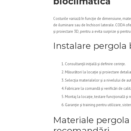
bioclimatica
Costurile variază în funcție de dimensiune, mater
de iluminare sau de închisori laterale. CODA ofer
și proiectare 3D, pentru a evita surprize și pentr
Instalare pergola 
Consultanță inițială și definire cerințe.
Măsurători la locație și proiectare detalia
Selecția materialelor și a nivelului de a
Fabricare la comandă și verificări de calita
Montaj la locație, testare funcțională și r
Garanție și training pentru utilizare, sist
Materiale pergola 
recomandări