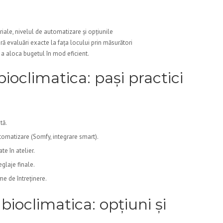
iale, nivelul de automatizare și opțiunile
ă evaluări exacte la fața locului prin măsurători
u a aloca bugetul în mod eficient.
bioclimatica: pași practici
tă.
utomatizare (Somfy, integrare smart).
te în atelier.
eglaje finale.
eme de întreținere.
bioclimatica: opțiuni și