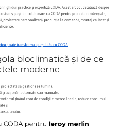
rin ghiduri practice și expertiză CODA. Acest articol detaliază despre
, costuri și pașii de colaborare cu CODA pentru proiecte rezidențiale,
, proiectare personalizată, producție la comandă, montaj calificat și
eficiente.
tica
poate transforma spațiul tău cu CODA
la bioclimatică și de ce
ectele moderne
ă, proiectată să gestioneze lumina,
ilă și acționări automate sau manuale.
 confortul ținând cont de condițiile meteo locale, reduce consumul
ale și
rcursul anului.
 cu CODA pentru
leroy merlin