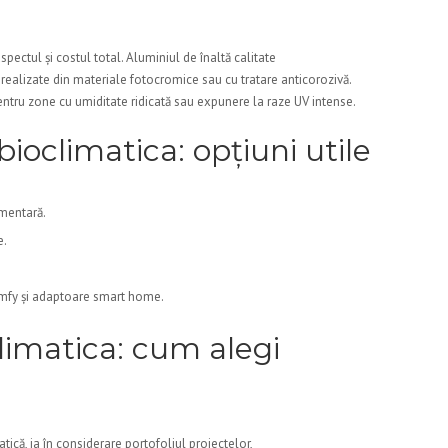
pectul și costul total. Aluminiul de înaltă calitate
i realizate din materiale fotocromice sau cu tratare anticorozivă.
ru zone cu umiditate ridicată sau expunere la raze UV intense.
bioclimatica: opțiuni utile
imentară.
e.
.
omfy și adaptoare smart home.
limatica: cum alegi
ică, ia în considerare portofoliul proiectelor,