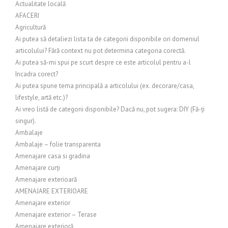
Actualitate locală
AFACERI
Agricultură
Ai putea să detaliezi lista ta de categorii disponibile ori domeniul
articolului? Fără context nu pot determina categoria corectă.
Ai putea să-mi spui pe scurt despre ce este articolul pentru a-l
încadra corect?
Ai putea spune tema principală a articolului (ex. decorare/casa,
lifestyle, artă etc.)?
Ai vreo listă de categorii disponibile? Dacă nu, pot sugera: DIY (Fă-ți
singur).
Ambalaje
Ambalaje – folie transparenta
Amenajare casa si gradina
Amenajare curți
Amenajare exterioară
AMENAJARE EXTERIOARE
Amenajare exterior
Amenajare exterior – Terase
Amenajare exterioră