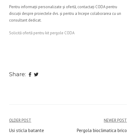
Pentru informații personalizate și ofertă, contactați CODA pentru
discuții despre proiectele dvs. și pentru a începe colaborarea cu un
consultant dedicat.
Solicită ofertă pentru kit pergole CODA
Share:
Navigare
OLDER POST
NEWER POST
în
Usi sticla batante
Pergola bioclimatica brico