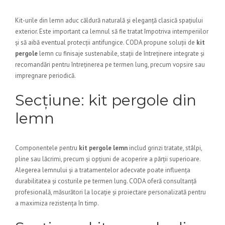
Kit-urile din lemn aduc căldură naturală și eleganță clasică spațiului
exterior. Este important ca lemnul să fie tratat împotriva intemperiilor
și să aibă eventual protecții antifungice. CODA propune soluții de
kit
pergole
lemn cu finisaje sustenabile, stații de întreținere integrate și
recomandări pentru întreținerea pe termen lung, precum vopsire sau
impregnare periodică.
Secțiune: kit pergole din
lemn
Componentele pentru
kit pergole lemn
includ grinzi tratate, stâlpi,
pline sau lăcrimi, precum și opțiuni de acoperire a părții superioare.
Alegerea lemnului și a tratamentelor adecvate poate influența
durabilitatea și costurile pe termen lung. CODA oferă consultanță
profesională, măsurători la locație și proiectare personalizată pentru
a maximiza rezistența în timp.