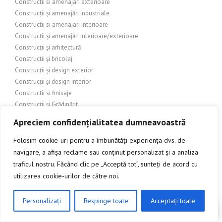
Constructii si amenajari exterioare
Construcții și amenajări industriale
Constructii si amenajari interioare
Construcții și amenajări interioare/exterioare
Construcții și arhitectură
Constructii și bricolaj
Construcții și design exterior
Construcții și design interior
Constructii si finisaje
Construcții și Grădinărit
CONSTRUCȚII ȘI ÎMBUNĂTĂȚIRI ADUSE LOCUINȚEI
Apreciem confidențialitatea dumneavoastră
CONSTRUCȚII ȘI ÎMBUNĂTĂȚIRI DOMESTICE
Construcții și Imobiliare
Folosim cookie-uri pentru a îmbunătăți experiența dvs. de
Construcții și industrie
navigare, a afișa reclame sau conținut personalizat și a analiza
Construcții și infrastructură
traficul nostru. Făcând clic pe „Acceptă tot”, sunteți de acord cu
Construcții și inginerie
utilizarea cookie-urilor de către noi.
Construcții și materiale
Construcții și materiale de construcție
Personalizați
Respinge toate
Acceptați toate
CLICK AICI PENTRU A DISCUTA
Constructii si materiale de constructii
Construcții și materialele de construcții