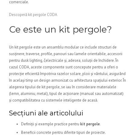
comerciale.
Descoperă kit pergole CODA
Ce este un kit pergole?
Un kit pergole este un ansamblu modular ce include structuri de
susținere, traverse, profile, panouri sau lamele orientabile, accesorii
pentru dusk lighting, ζelectricale și, adesea, soluții de închidere. În
cazul CODA, aceste componente sunt concepute pentru a oferi o
protecție eficientă împotriva razelor solare, ploii și vântului, asigurând
în același timp un design armonizat cu arhitectura spațiului exterior. În
alegerea tipului de kit pergole, se iau în considerare materialele
(lemn, aluminiu, metal), tipul de acționare (manual sau automatizat)
și compatibilitatea cu sistemele inteligente de acasă.
Secțiuni ale articolului
Definiții și exemple practice pentru
kit pergole
.
Beneficii concrete pentru diferite tipuri de proiecte.