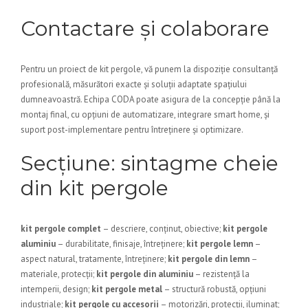
Contactare și colaborare
Pentru un proiect de kit pergole, vă punem la dispoziție consultanță
profesională, măsurători exacte și soluții adaptate spațiului
dumneavoastră. Echipa CODA poate asigura de la concepție până la
montaj final, cu opțiuni de automatizare, integrare smart home, și
suport post-implementare pentru întreținere și optimizare.
Secțiune: sintagme cheie
din kit pergole
kit pergole complet
– descriere, conținut, obiective;
kit pergole
aluminiu
– durabilitate, finisaje, întreținere;
kit pergole lemn
–
aspect natural, tratamente, întreținere;
kit pergole din lemn
–
materiale, protecții;
kit pergole din aluminiu
– rezistență la
intemperii, design;
kit pergole metal
– structură robustă, opțiuni
industriale;
kit pergole cu accesorii
– motorizări, protecții, iluminat;