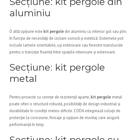
Secțiune: kit pergole din
aluminiu
O altă opțiune este
kit pergole
din aluminiu cu interior gol sau plin,
în funcție de necesități de izolare sonoră și estetică. Sistemele pot
include lamele orientabile, uși exterioare sau ferestre translucide
pentru o tranziție fluentă între spațiile interioare și exterioare.
Secțiune: kit pergole
metal
Pentru proiecte cu cerințe de rezistență aparte,
kit pergole
metal
poate oferi o structură robustă, posibilități de design industrial și
durabilitate în condiții meteo dificile. CODA integrează soluții de
protecție la coroziune, finisaje și opțiuni de montaj care asigură
performanță în timp.
Secțiune: kit pergole cu