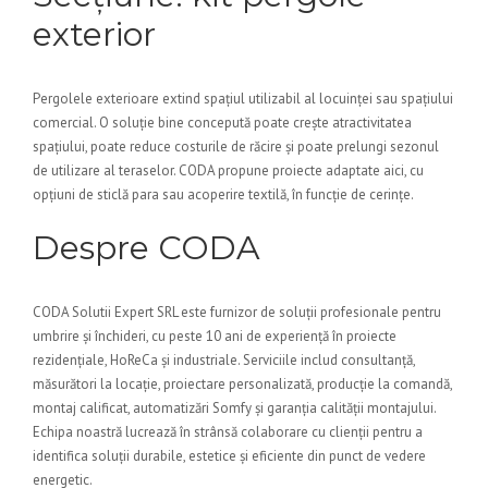
exterior
Pergolele exterioare extind spațiul utilizabil al locuinței sau spațiului
comercial. O soluție bine concepută poate crește atractivitatea
spațiului, poate reduce costurile de răcire și poate prelungi sezonul
de utilizare al teraselor. CODA propune proiecte adaptate aici, cu
opțiuni de sticlă para sau acoperire textilă, în funcție de cerințe.
Despre CODA
CODA Solutii Expert SRL este furnizor de soluții profesionale pentru
umbrire și închideri, cu peste 10 ani de experiență în proiecte
rezidențiale, HoReCa și industriale. Serviciile includ consultanță,
măsurători la locație, proiectare personalizată, producție la comandă,
montaj calificat, automatizări Somfy și garanția calității montajului.
Echipa noastră lucrează în strânsă colaborare cu clienții pentru a
identifica soluții durabile, estetice și eficiente din punct de vedere
energetic.