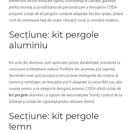
Beneficiile includ instalare rapidă, consistență în calitate, garanție
pentru montaj și posibilitatea de personalizare a finisajelor. CODA
propune soluții de kit pergole complet adaptate fiecărui spațiu, ținând
cont de orientarea față de soare, climatul local și cerințele estetice.
Secțiune: kit pergole
aluminiu
Kit-urile din aluminiu sunt apreciate pentru durabilitate, rezistență la
coroziune și întreținere redusă. Profilele din aluminiu pot suporta
deschideri mari, pot incorpora mecanisme inteligente de control al
luminii și ventilației, iar finisajele pot fi adaptate la culori RAL sau alte
nuanțe pentru a se integra în designul exterior. CODA oferă soluții de
kit pergole
aluminiu cu opțiuni de automatizare Somfy, control de la
distanță și soluții de siguranță pentru utilizare zilnică.
Secțiune: kit pergole
lemn