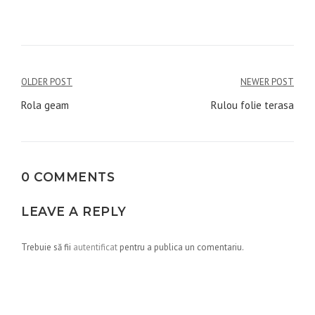
Navigare
OLDER POST
NEWER POST
în
Rola geam
Rulou folie terasa
articole
0 COMMENTS
LEAVE A REPLY
Trebuie să fii
autentificat
pentru a publica un comentariu.