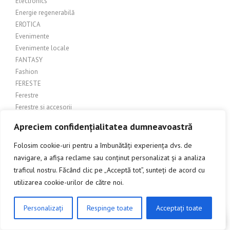
Electronics
Energie regenerabilă
EROTICA
Evenimente
Evenimente locale
FANTASY
Fashion
FERESTE
Ferestre
Ferestre si accesorii
Ferestre și uși
Apreciem confidențialitatea dumneavoastră
Ferestre si usi > Rulouri/Rolete
Ferestre și uși glisante
Folosim cookie-uri pentru a îmbunătăți experiența dvs. de
Ferestre și uși termoizolate (termopane)
navigare, a afișa reclame sau conținut personalizat și a analiza
FERESTRE SI USI TERMOPAN
traficul nostru. Făcând clic pe „Acceptă tot”, sunteți de acord cu
FERESTRE SI USI TERMOPANE
utilizarea cookie-urilor de către noi.
Ferestre termopan
Ferestre termopane
Personalizați
Respinge toate
Acceptați toate
CLICK AICI PENTRU A DISCUTA
Ferestre, usi si accesorii
Ferestre, Uși, Tâmplărie