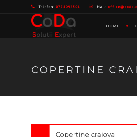
Telefon:
0774092501
Mail:
office@coda.
HOME
COPERTINE CRA
Copertine craiova