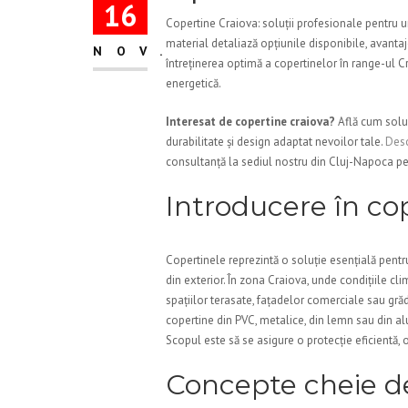
16
Copertine Craiova: soluții profesionale pentru um
material detaliază opțiunile disponibile, avantaj
NOV.
întreținerea optimă a copertinelor în range-ul Cra
energetică.
Interesat de copertine craiova?
Află cum soluț
durabilitate și design adaptat nevoilor tale.
Desc
consultanță la sediul nostru din Cluj-Napoca pen
Introducere în co
Copertinele reprezintă o soluție esențială pentr
din exterior. În zona Craiova, unde condițiile cl
spațiilor terasate, fațadelor comerciale sau grăd
copertine din PVC, metalice, din lemn sau din alu
Scopul este să se asigure o protecție eficientă, 
Concepte cheie de