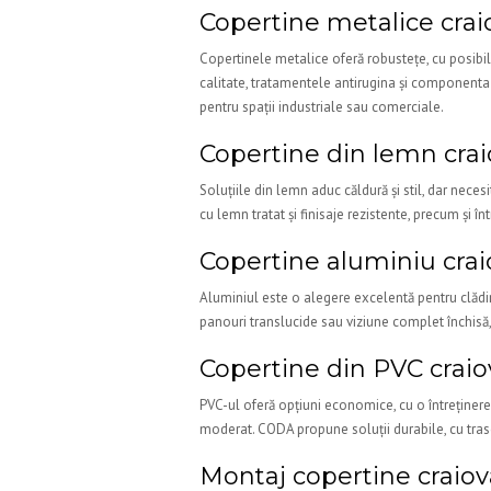
Copertine metalice crai
Copertinele metalice oferă robustețe, cu posibili
calitate, tratamentele antirugina și componenta de
pentru spații industriale sau comerciale.
Copertine din lemn cra
Soluțiile din lemn aduc căldură și stil, dar nece
cu lemn tratat și finisaje rezistente, precum și î
Copertine aluminiu crai
Aluminiul este o alegere excelentă pentru clădiri
panouri translucide sau viziune complet închisă, 
Copertine din PVC craio
PVC-ul oferă opțiuni economice, cu o întreținere 
moderat. CODA propune soluții durabile, cu trasee
Montaj copertine craiov