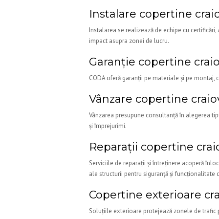
Instalare copertine crai
Instalarea se realizează de echipe cu certificări,
impact asupra zonei de lucru.
Garanție copertine crai
CODA oferă garanții pe materiale și pe montaj, cu
Vânzare copertine craio
Vânzarea presupune consultanță în alegerea tipulu
și împrejurimi.
Reparații copertine crai
Serviciile de reparații și întreținere acoperă în
ale structurii pentru siguranță și funcționalitate 
Copertine exterioare cr
Soluțiile exterioare protejează zonele de trafic p