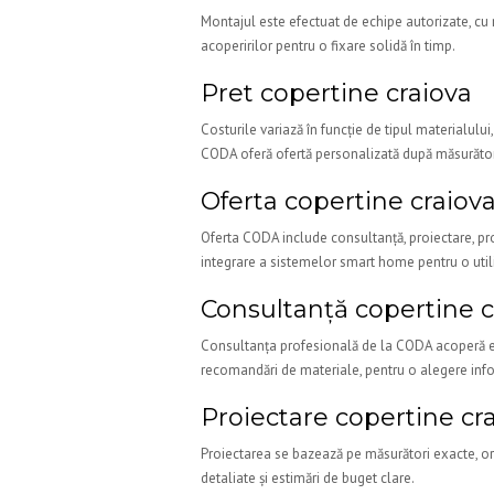
Montajul este efectuat de echipe autorizate, cu
acoperirilor pentru o fixare solidă în timp.
Pret copertine craiova
Costurile variază în funcție de tipul materialul
CODA oferă ofertă personalizată după măsurători 
Oferta copertine craiov
Oferta CODA include consultanță, proiectare, pro
integrare a sistemelor smart home pentru o utili
Consultanță copertine c
Consultanța profesională de la CODA acoperă eval
recomandări de materiale, pentru o alegere inf
Proiectare copertine cr
Proiectarea se bazează pe măsurători exacte, ori
detaliate și estimări de buget clare.