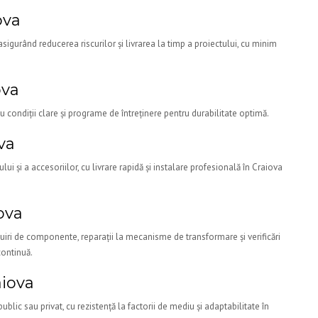
ova
 asigurând reducerea riscurilor și livrarea la timp a proiectului, cu minim
ova
 condiții clare și programe de întreținere pentru durabilitate optimă.
va
i și a accesoriilor, cu livrare rapidă și instalare profesională în Craiova
ova
locuiri de componente, reparații la mecanisme de transformare și verificări
continuă.
aiova
ublic sau privat, cu rezistență la factorii de mediu și adaptabilitate în