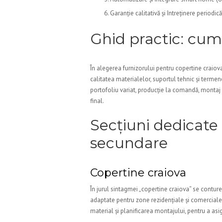
Garanție calitativă și întreținere periodică
Ghid practic: cum 
În alegerea furnizorului pentru copertine craiova
calitatea materialelor, suportul tehnic și terme
portofoliu variat, producție la comandă, montaj ca
final.
Secțiuni dedicate
secundare
Copertine craiova
În jurul sintagmei „copertine craiova” se conture
adaptate pentru zone rezidențiale și comerciale
material și planificarea montajului, pentru a asi