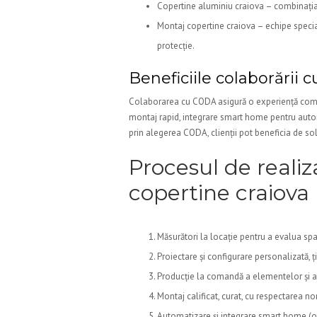
Copertine aluminiu craiova – combinația di
Montaj copertine craiova – echipe special
protecție.
Beneficiile colaborării
Colaborarea cu CODA asigură o experiență comple
montaj rapid, integrare smart home pentru automat
prin alegerea CODA, clienții pot beneficia de sol
Procesul de realiz
copertine craiova
Măsurători la locație pentru a evalua spa
Proiectare și configurare personalizată, ț
Producție la comandă a elementelor și ale
Montaj calificat, curat, cu respectarea n
Automatizare și integrare smart home (opț