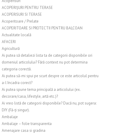
Acoperisuri
ACOPERIȘURI PENTRU TERASE
ACOPERISURI SI TERASE
Acoperitoare / Prelate
ACOPERITOARE SI PROTECTII PENTRU BALCOAN
Actualitate locală
AFACERI
Agricultură
Ai putea să detaliezi lista ta de categorii disponibile ori
domeniul articolului? Fără context nu pot determina
categoria corectă.
Ai putea să-mi spui pe scurt despre ce este articolul pentru
a-l încadra corect?
Ai putea spune tema principală a articolului (ex.
decorare/casa, lifestyle, artă etc.)?
Ai vreo listă de categorii disponibile? Dacă nu, pot sugera:
DIY (Fă-ți singur).
Ambalaje
Ambalaje – folie transparenta
Amenajare casa si gradina