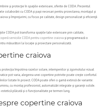
brire și protecție în spațiile exterioare, oferite de CODA. Prezentul
ele colaborării cu CODA și pașii necesari pentru proiectarea, montajul și
iova și împrejurimi, cu focus pe calitate, design personalizat și eficiență
iile CODA pot transforma spațiile tale exterioare prin calitate,
operă serviciile CODA pentru copertine craiova
și programează o
tru măsurători la locație și proiectare personalizată.
pertine craiova
u protecția împotriva razelor solare, intemperiilor și zgomotului vizual
imatice pot varia, alegerea unei copertine potrivite poate crește confortul
inilor listate în proiect. CODA poate oferi o gamă extinsă de variante:
miniu, cu montaj profesionist, automatizări integrate și garanții solide.
o estetică plăcută și o funcționalitate pe termen lung.
spre copertine craiova