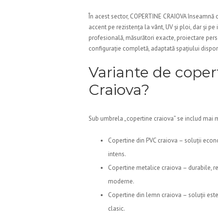
În acest sector, COPERTINE CRAIOVA înseamnă opț
accent pe rezistența la vânt, UV și ploi, dar și 
profesională, măsurători exacte, proiectare pers
configurație completă, adaptată spațiului dispon
Variante de copert
Craiova?
Sub umbrela „copertine craiova” se includ mai m
Copertine din PVC craiova – soluții econom
intens.
Copertine metalice craiova – durabile, re
moderne.
Copertine din lemn craiova – soluții esteti
clasic.