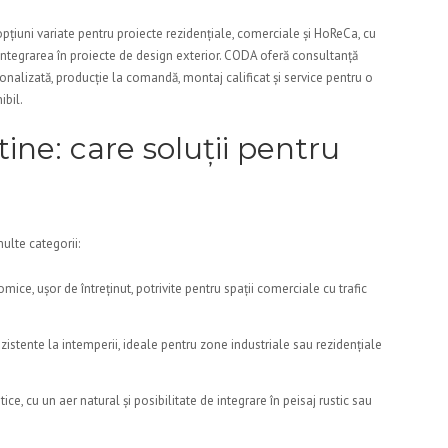
iuni variate pentru proiecte rezidențiale, comerciale și HoReCa, cu
pe integrarea în proiecte de design exterior. CODA oferă consultanță
onalizată, producție la comandă, montaj calificat și service pentru o
ibil.
ine: care soluții pentru
ulte categorii:
ice, ușor de întreținut, potrivite pentru spații comerciale cu trafic
zistente la intemperii, ideale pentru zone industriale sau rezidențiale
ce, cu un aer natural și posibilitate de integrare în peisaj rustic sau