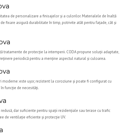
ova
tatea de personalizare a finisajelor și a culorilor. Materialele de înaltă
 fixare asigură durabilitate în timp, potrivite atât pentru fațade, cât și
iova
sită tratamente de protecție la intemperii. CODA propune soluții adaptate,
ntreținere periodică pentru a menține aspectul natural și culoarea.
ova
 moderne: este ușor, rezistent la coroziune și poate fi configurat cu
în funcție de necesități.
va
redusă, dar suficiente pentru spații rezidențiale sau terase cu trafic
 de ventilație eficiente și protecție UV.
a