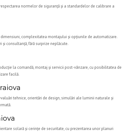
 respectarea normelor de siguranță și a standardelor de calibrare a
ui, dimensiuni, complexitatea montajului și opțiunile de automatizare.
și consultanță, fără surprize neplăcute.
a
ducție la comandă, montaj și servicii post-vânzare, cu posibilitatea de
zare facilă.
raiova
uări tehnice, orientări de design, simulări ale luminii naturale și
ormată.
aiova
entare solară și cerințe de securitate, cu prezentarea unor planuri