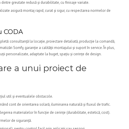
ntre greutate redusă și durabilitate, cu finisaje variate.
izate asigură montaj rapid, curat și sigur, cu respectarea normelor de
 cu CODA
tă: consultanță la locație, proiectare detaliată, producție la comandă,
izări Somfy, garanție a calității montajului și suport în service. În plus,
uții personalizate, adaptate la buget, spațiu și cerințe de design.
are a unui proiect de
țiul util și eventualele obstacole.
inând cont de orientarea solară, iluminarea naturală și fluxul de trafic.
gerea materialelor în funcție de cerințe (durabilitate, estetică, cost).
ormelor de siguranță.
ional), pentru control facil prin aplicații sau senzori.