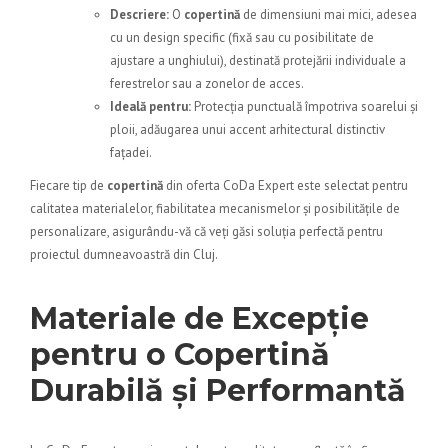
Descriere:
O
copertină
de dimensiuni mai mici, adesea
cu un design specific (fixă sau cu posibilitate de
ajustare a unghiului), destinată protejării individuale a
ferestrelor sau a zonelor de acces.
Ideală pentru:
Protecția punctuală împotriva soarelui și
ploii, adăugarea unui accent arhitectural distinctiv
fațadei.
Fiecare tip de
copertină
din oferta
CoDa Expert
este selectat pentru
calitatea materialelor, fiabilitatea mecanismelor și posibilitățile de
personalizare, asigurându-vă că veți găsi soluția perfectă pentru
proiectul dumneavoastră din Cluj.
Materiale de Excepție
pentru o Copertină
Durabilă și Performantă