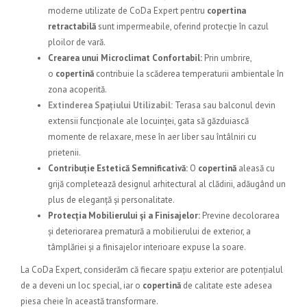
moderne utilizate de
CoDa Expert
pentru
copertina
retractabilă
sunt impermeabile, oferind protecție în cazul
ploilor de vară.
Crearea unui Microclimat Confortabil:
Prin umbrire,
o
copertină
contribuie la scăderea temperaturii ambientale în
zona acoperită.
Extinderea Spațiului Utilizabil:
Terasa sau balconul devin
extensii funcționale ale locuinței, gata să găzduiască
momente de relaxare, mese în aer liber sau întâlniri cu
prietenii.
Contribuție Estetică Semnificativă:
O
copertină
aleasă cu
grijă completează designul arhitectural al clădirii, adăugând un
plus de eleganță și personalitate.
Protecția Mobilierului și a Finisajelor:
Previne decolorarea
și deteriorarea prematură a mobilierului de exterior, a
tâmplăriei și a finisajelor interioare expuse la soare.
La
CoDa Expert
, considerăm că fiecare spațiu exterior are potențialul
de a deveni un loc special, iar o
copertină
de calitate este adesea
piesa cheie în această transformare.