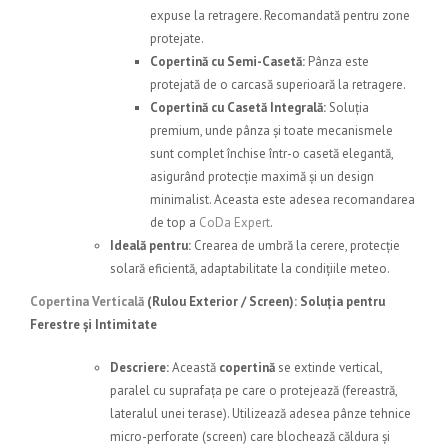
expuse la retragere. Recomandată pentru zone
protejate.
Copertină cu Semi-Casetă:
Pânza este
protejată de o carcasă superioară la retragere.
Copertină cu Casetă Integrală:
Soluția
premium, unde pânza și toate mecanismele
sunt complet închise într-o casetă elegantă,
asigurând protecție maximă și un design
minimalist. Aceasta este adesea recomandarea
de top a
CoDa Expert
.
Ideală pentru:
Crearea de umbră la cerere, protecție
solară eficientă, adaptabilitate la condițiile meteo.
Copertina Verticală
(Rulou Exterior / Screen)
: Soluția pentru
Ferestre și Intimitate
Descriere:
Această
copertină
se extinde vertical,
paralel cu suprafața pe care o protejează (fereastră,
lateralul unei terase). Utilizează adesea pânze tehnice
micro-perforate (screen) care blochează căldura și