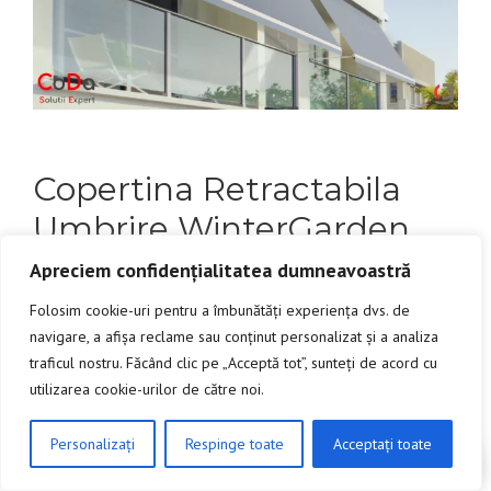
Copertina Retractabila
Umbrire WinterGarden
Apreciem confidențialitatea dumneavoastră
Folosim cookie-uri pentru a îmbunătăți experiența dvs. de
navigare, a afișa reclame sau conținut personalizat și a analiza
traficul nostru. Făcând clic pe „Acceptă tot”, sunteți de acord cu
utilizarea cookie-urilor de către noi.
Personalizați
Respinge toate
Acceptați toate
CLICK AICI PENTRU A DISCUTA