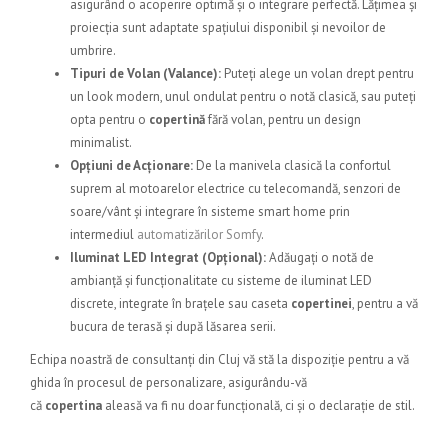
asigurând o acoperire optimă și o integrare perfectă. Lățimea și
proiecția sunt adaptate spațiului disponibil și nevoilor de
umbrire.
Tipuri de Volan (Valance):
Puteți alege un volan drept pentru
un look modern, unul ondulat pentru o notă clasică, sau puteți
opta pentru o
copertină
fără volan, pentru un design
minimalist.
Opțiuni de Acționare:
De la manivela clasică la confortul
suprem al motoarelor electrice cu telecomandă, senzori de
soare/vânt și integrare în sisteme smart home prin
intermediul
automatizărilor Somfy
.
Iluminat LED Integrat (Opțional):
Adăugați o notă de
ambianță și funcționalitate cu sisteme de iluminat LED
discrete, integrate în brațele sau caseta
copertinei
, pentru a vă
bucura de terasă și după lăsarea serii.
Echipa noastră de consultanți din Cluj vă stă la dispoziție pentru a vă
ghida în procesul de personalizare, asigurându-vă
că
copertina
aleasă va fi nu doar funcțională, ci și o declarație de stil.