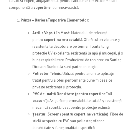
La
CoDa Expert
, angajamentul pentru calitate se reflectă în fiecare
componentă a
copertinei
dumneavoastră:
Pânza – Bariera Împotriva Elementelor:
Acrilic Vopsit în Masă:
Materialul de referință
pentru
copertina retractabilă
. Oferă culori vibrante și
rezistente la decolorare pe termen foarte lung,
protecție UV excelentă, rezistență la apă și mucegai, și o
bună respirabilitate. Producători de top precum Sattler,
Dickson, Sunbrella sunt partenerii noștri.
Poliester Tehnic:
Utilizat pentru anumite aplicații,
tratat pentru a oferi performanțe bune în ceea ce
privește rezistența și protecția.
PVC de Înaltă Densitate (pentru copertine “all-
season”):
Asigură impermeabilitate totală și rezistență
mecanică sporită, ideal pentru protecție extinsă.
Țesături Screen (pentru copertine verticale):
Fibre de
sticlă acoperite cu PVC sau poliester, oferind
durabilitate și funcționalitate specifică.