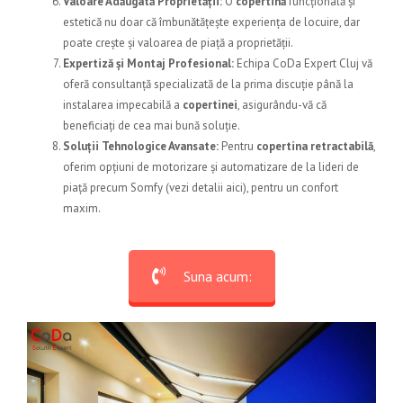
Valoare Adăugată Proprietății:
O
copertină
funcțională și
estetică nu doar că îmbunătățește experiența de locuire, dar
poate crește și valoarea de piață a proprietății.
Expertiză și Montaj Profesional:
Echipa
CoDa Expert Cluj
vă
oferă consultanță specializată de la prima discuție până la
instalarea impecabilă a
copertinei
, asigurându-vă că
beneficiați de cea mai bună soluție.
Soluții Tehnologice Avansate:
Pentru
copertina retractabilă
,
oferim opțiuni de motorizare și automatizare de la lideri de
piață precum Somfy (
vezi detalii aici
), pentru un confort
maxim.
Suna acum: