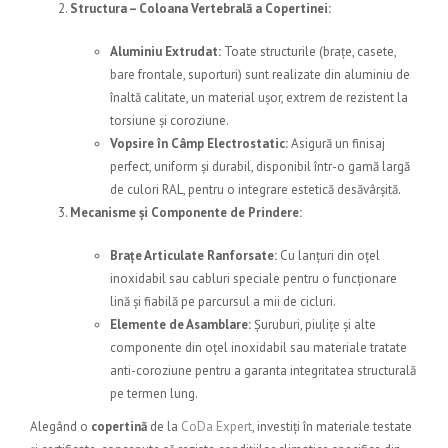
Structura – Coloana Vertebrală a Copertinei:
Aluminiu Extrudat:
Toate structurile (brațe, casete,
bare frontale, suporturi) sunt realizate din aluminiu de
înaltă calitate, un material ușor, extrem de rezistent la
torsiune și coroziune.
Vopsire în Câmp Electrostatic:
Asigură un finisaj
perfect, uniform și durabil, disponibil într-o gamă largă
de culori RAL, pentru o integrare estetică desăvârșită.
Mecanisme și Componente de Prindere:
Brațe Articulate Ranforsate:
Cu lanțuri din oțel
inoxidabil sau cabluri speciale pentru o funcționare
lină și fiabilă pe parcursul a mii de cicluri.
Elemente de Asamblare:
Șuruburi, piulițe și alte
componente din oțel inoxidabil sau materiale tratate
anti-coroziune pentru a garanta integritatea structurală
pe termen lung.
Alegând o
copertină
de la
CoDa Expert
, investiți în materiale testate