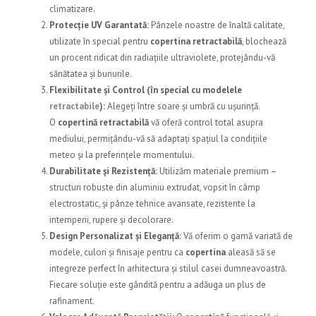
climatizare.
Protecție UV Garantată:
Pânzele noastre de înaltă calitate,
utilizate în special pentru
copertina retractabilă
, blochează
un procent ridicat din radiațiile ultraviolete, protejându-vă
sănătatea și bunurile.
Flexibilitate și Control (în special cu modelele
retractabile
):
Alegeți între soare și umbră cu ușurință.
O
copertină retractabilă
vă oferă control total asupra
mediului, permițându-vă să adaptați spațiul la condițiile
meteo și la preferințele momentului.
Durabilitate și Rezistență:
Utilizăm materiale premium –
structuri robuste din aluminiu extrudat, vopsit în câmp
electrostatic, și pânze tehnice avansate, rezistente la
intemperii, rupere și decolorare.
Design Personalizat și Eleganță:
Vă oferim o gamă variată de
modele, culori și finisaje pentru ca
copertina
aleasă să se
integreze perfect în arhitectura și stilul casei dumneavoastră.
Fiecare soluție este gândită pentru a adăuga un plus de
rafinament.