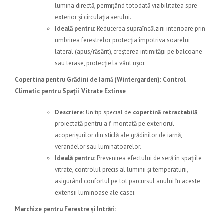
lumina directă, permițând totodată vizibilitatea spre
exterior și circulația aerului.
Ideală pentru:
Reducerea supraîncălzirii interioare prin
umbrirea ferestrelor, protecția împotriva soarelui
lateral (apus/răsărit), creșterea intimității pe balcoane
sau terase, protecție la vânt ușor.
Copertina pentru Grădini de Iarnă (Wintergarden)
: Control
Climatic pentru Spații Vitrate Extinse
Descriere:
Un tip special de
copertină retractabilă
,
proiectată pentru a fi montată pe exteriorul
acoperișurilor din sticlă ale grădinilor de iarnă,
verandelor sau luminatoarelor.
Ideală pentru:
Prevenirea efectului de seră în spațiile
vitrate, controlul precis al luminii și temperaturii,
asigurând confortul pe tot parcursul anului în aceste
extensii luminoase ale casei.
Marchize pentru Ferestre și Intrări: