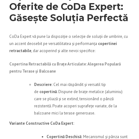
Oferite de CoDa Expert:
Găsește Soluția Perfectă
CoDa Expert
vă pune la dispoziție o selecție de soluții de umbrire, cu
un accent deosebit pe versatilitatea și performanța
copertinei
retractabile
, dar acoperind și alte nevoi specifice:
Copertina Retractabilă cu Brațe Articulate
: Alegerea Populară
pentru Terase și Balcoane
Descriere:
Cel mai răspândit și versatil tip
de
copertină
. Dispune de brațe metalice (aluminiu)
care se pliază și se extind, tensionând o pânză
rezistentă. Poate acoperi suprafețe variate, de la
balcoane mici la terase generoase.
Variante Constructive CoDa Expert:
Copertină Deschisă:
Mecanismul și pânza sunt