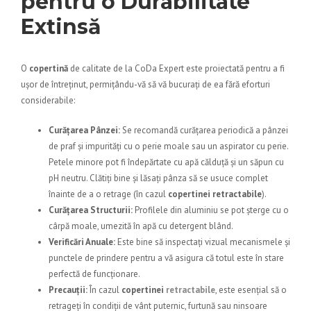
pentru o Durabilitate
Extinsă
O
copertină
de calitate de la
CoDa Expert
este proiectată pentru a fi
ușor de întreținut, permițându-vă să vă bucurați de ea fără eforturi
considerabile:
Curățarea Pânzei:
Se recomandă curățarea periodică a pânzei
de praf și impurități cu o perie moale sau un aspirator cu perie.
Petele minore pot fi îndepărtate cu apă călduță și un săpun cu
pH neutru. Clătiți bine și lăsați pânza să se usuce complet
înainte de a o retrage (în cazul
copertinei retractabile
).
Curățarea Structurii:
Profilele din aluminiu se pot șterge cu o
cârpă moale, umezită în apă cu detergent blând.
Verificări Anuale:
Este bine să inspectați vizual mecanismele și
punctele de prindere pentru a vă asigura că totul este în stare
perfectă de funcționare.
Precauții:
În cazul
copertinei
retractabile
, este esențial să o
retrageți în condiții de vânt puternic, furtună sau ninsoare