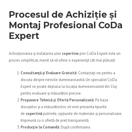
Procesul de Achiziție și
Montaj Profesional CoDa
Expert
Achiziționarea și instalarea unei
copertine
prin
CoDa Expert
este un
proces simplificat, menit să vă ofere o experiență cât mai plăcută:
Consultanță și Evaluare Gratuită:
Contactați-ne pentru a
discuta despre nevoile dumneavoastră. Un specialist
CoDa
Expert
se poate deplasa la locația dumneavoastră din Cluj
pentru evaluare și măsurători precise.
Propunere Tehnică și Ofertă Personalizată:
Pe baza
discuțiilor și a măsurătorilor, vă vom prezenta tipurile
de
copertină
potrivite, opțiunile de materiale și personalizare,
împreună cu o ofertă de preț transparentă.
Producție la Comandă:
După confirmarea