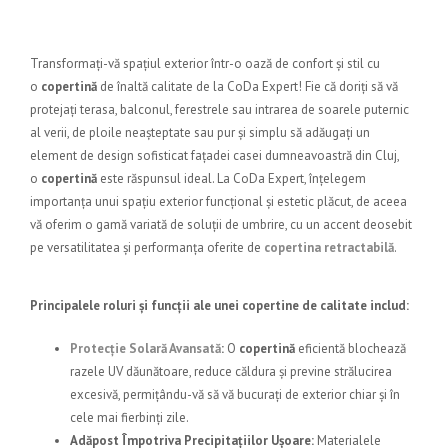
Transformați-vă spațiul exterior într-o oază de confort și stil cu
o
copertină
de înaltă calitate de la
CoDa Expert
! Fie că doriți să vă
protejați terasa, balconul, ferestrele sau intrarea de soarele puternic
al verii, de ploile neașteptate sau pur și simplu să adăugați un
element de design sofisticat fațadei casei dumneavoastră din Cluj,
o
copertină
este răspunsul ideal. La
CoDa Expert
, înțelegem
importanța unui spațiu exterior funcțional și estetic plăcut, de aceea
vă oferim o gamă variată de soluții de umbrire, cu un accent deosebit
pe versatilitatea și performanța oferite de
copertina retractabilă
.
Principalele roluri și funcții ale unei copertine de calitate includ:
Protecție Solară Avansată
:
O
copertină
eficientă blochează
razele UV dăunătoare, reduce căldura și previne strălucirea
excesivă, permițându-vă să vă bucurați de exterior chiar și în
cele mai fierbinți zile.
Adăpost Împotriva Precipitațiilor Ușoare:
Materialele