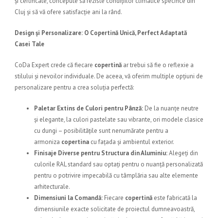
și certificate, concepute să reziste condițiilor climatice specifice din
Cluj și să vă ofere satisfacție ani la rând.
Design și Personalizare: O Copertină Unică, Perfect Adaptată
Casei Tale
CoDa Expert
crede că fiecare
copertină
ar trebui să fie o reflexie a
stilului și nevoilor individuale. De aceea, vă oferim multiple opțiuni de
personalizare pentru a crea soluția perfectă:
Paletar Extins de Culori pentru Pânză:
De la nuanțe neutre
și elegante, la culori pastelate sau vibrante, ori modele clasice
cu dungi – posibilitățile sunt nenumărate pentru a
armoniza
copertina
cu fațada și ambientul exterior.
Finisaje Diverse pentru Structura din Aluminiu:
Alegeți din
culorile RAL standard sau optați pentru o nuanță personalizată
pentru o potrivire impecabilă cu tâmplăria sau alte elemente
arhitecturale.
Dimensiuni la Comandă:
Fiecare
copertină
este fabricată la
dimensiunile exacte solicitate de proiectul dumneavoastră,