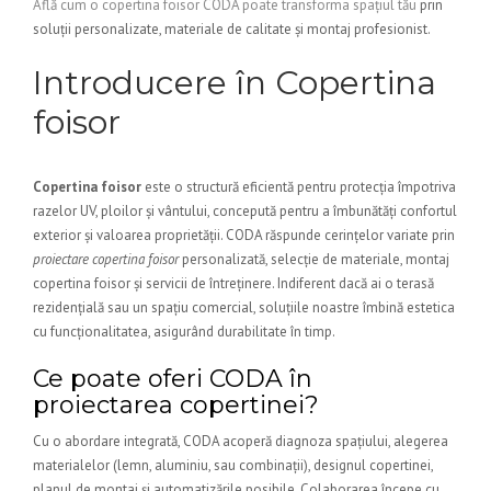
Află cum o copertina foisor CODA poate transforma spațiul tău
prin
soluții personalizate, materiale de calitate și montaj profesionist.
Introducere în Copertina
foisor
Copertina foisor
este o structură eficientă pentru protecția împotriva
razelor UV, ploilor și vântului, concepută pentru a îmbunătăți confortul
exterior și valoarea proprietății. CODA răspunde cerințelor variate prin
proiectare copertina foisor
personalizată, selecție de materiale, montaj
copertina foisor și servicii de întreținere. Indiferent dacă ai o terasă
rezidențială sau un spațiu comercial, soluțiile noastre îmbină estetica
cu funcționalitatea, asigurând durabilitate în timp.
Ce poate oferi CODA în
proiectarea copertinei?
Cu o abordare integrată, CODA acoperă diagnoza spațiului, alegerea
materialelor (lemn, aluminiu, sau combinații), designul copertinei,
planul de montaj și automatizările posibile. Colaborarea începe cu