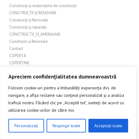
Construcții și materialele de construcții
CONSTRUCȚII ȘI RENOVĂRI
Construcții și Renovații
Construcții și reparații
CONSTRUCTII_SI_AMENAJARI
Construire și Renovare
Contact
COPERTĂ
COPERTINE
Copertine auto
Apreciem confidențialitatea dumneavoastră
Copertine exterioare
Copertine impermeabile
Folosim cookie-uri pentru a îmbunătăți experiența dvs. de
Copertine pentru Balcon si Geam CoDa
navigare, a afișa reclame sau conținut personalizat și a analiza
Copertine retractabile
traficul nostru. Făcând clic pe „Acceptă tot”, sunteți de acord cu
COPERTINE RETRAIBILE
utilizarea cookie-urilor de către noi.
Copertine și materiale pentru terase
Copertine și pergole
Personalizați
Respinge toate
Acceptați toate
Copertine si prelate
CLICK AICI PENTRU A DISCUTA
Copertine Usa Intrare