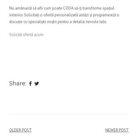
Nu amânaiză să afli cum poate CODA să-ți transforme spațiul
exterior. Solicitați o ofertă personalizată astăzi și programează o
discuție cu specialiștii noștri pentru a detalia nevoile tale.
Solicită ofertă acum
Share:
Navigare
OLDER POST
NEWER POST