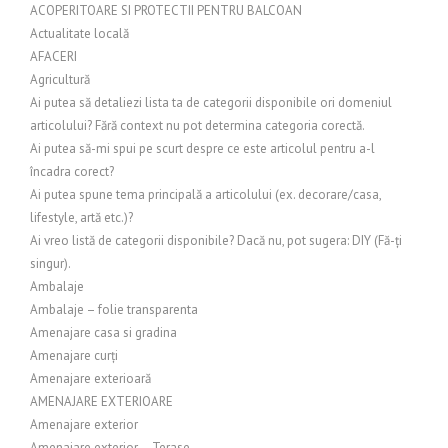
ACOPERITOARE SI PROTECTII PENTRU BALCOAN
Actualitate locală
AFACERI
Agricultură
Ai putea să detaliezi lista ta de categorii disponibile ori domeniul
articolului? Fără context nu pot determina categoria corectă.
Ai putea să-mi spui pe scurt despre ce este articolul pentru a-l
încadra corect?
Ai putea spune tema principală a articolului (ex. decorare/casa,
lifestyle, artă etc.)?
Ai vreo listă de categorii disponibile? Dacă nu, pot sugera: DIY (Fă-ți
singur).
Ambalaje
Ambalaje – folie transparenta
Amenajare casa si gradina
Amenajare curți
Amenajare exterioară
AMENAJARE EXTERIOARE
Amenajare exterior
Amenajare exterior – Terase