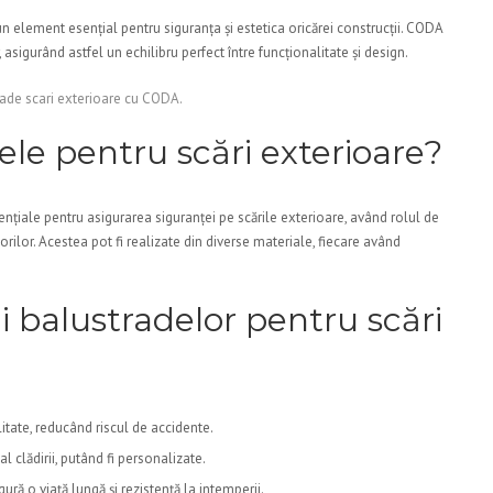
un element esențial pentru siguranța și estetica oricărei construcții. CODA
, asigurând astfel un echilibru perfect între funcționalitate și design.
rade scari exterioare cu CODA.
ele pentru scări exterioare?
ențiale pentru asigurarea siguranței pe scările exterioare, având rolul de
torilor. Acestea pot fi realizate din diverse materiale, fiecare având
rii balustradelor pentru scări
litate, reducând riscul de accidente.
l clădirii, putând fi personalizate.
ură o viață lungă și rezistență la intemperii.