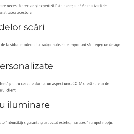
re necesită precizie și expertiză. Este esențial să fie realizată de
ionalitatea acestora.
delor scări
 de la stiluri moderne la tradiționale. Este important să alegeți un design
personalizate
entă pentru cei care doresc un aspect unic. CODA oferă servicii de
rui client.
cu iluminare
te îmbunătăți siguranța și aspectul estetic, mai ales în timpul nopții.