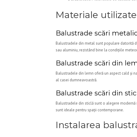
Materiale utilizat
Balustrade scări metali
Balustradele din metal sunt populare datorită dur
sau aluminiu, rezistând bine la condițiile meteo
Balustrade scări din le
Balustradele din lemn oferă un aspect cald și nat
al casei dumneavoastră.
Balustrade scări din stic
Balustradele din sticlă sunt o alegere modernă ș
sunt ideale pentru spații contemporane.
Instalarea balustr