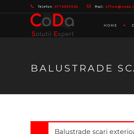
Telefon:
0774092501
Mail:
office@coda.
HOME
BALUSTRADE SC
Balustrade scari exterio