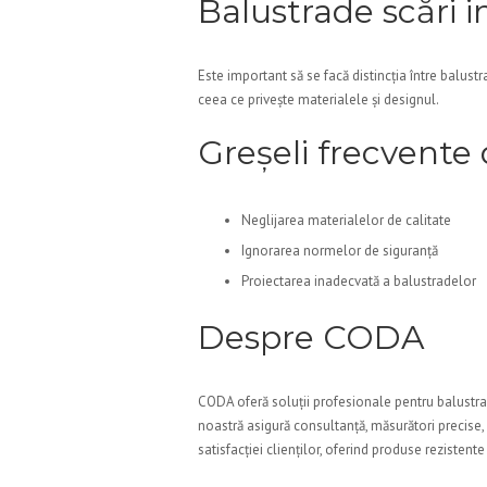
Balustrade scări i
Este important să se facă distincția între balustr
ceea ce privește materialele și designul.
Greșeli frecvente 
Neglijarea materialelor de calitate
Ignorarea normelor de siguranță
Proiectarea inadecvată a balustradelor
Despre CODA
CODA oferă soluții profesionale pentru balustra
noastră asigură consultanță, măsurători precise, 
satisfacției clienților, oferind produse rezistente 