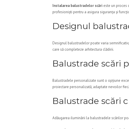
Instalarea balustradelor scări
este un proces ca
profesioniști pentru a asigura siguranța și funcț
Designul balustra
Designul balustradelor poate varia semnificativ,
care să completeze arhitectura clădirii.
Balustrade scări 
Balustradele personalizate sunt o opțiune excel
proiectare personalizată, adaptate nevoilor fiecă
Balustrade scări 
Adăugarea iluminării la balustradele scărilor poa