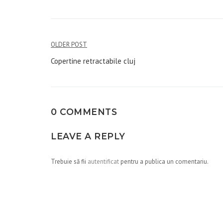
Navigare
OLDER POST
în
Copertine retractabile cluj
articole
0 COMMENTS
LEAVE A REPLY
Trebuie să fii
autentificat
pentru a publica un comentariu.