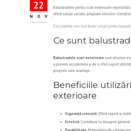
22
Balustradele pentru scări exterioare reprezintă 
oferă soluții variate, adaptate nevoilor clienților
NOV.
Descoperiți cele mai bune soluții pentru balust
Ce sunt balustrad
Balustradele scari exterioare
sunt structuri es
a preveni accidentele și de a oferi suport utiliza
propriile sale avantaje.
Beneficiile utiliză
exterioare
Siguranță crescută:
Oferă suport și stabi
Estetică:
Contribuie la designul general a
Durabilitate:
Materialele de calitate asig