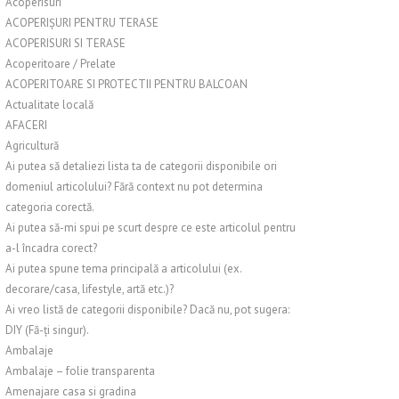
Acoperisuri
ACOPERIȘURI PENTRU TERASE
ACOPERISURI SI TERASE
Acoperitoare / Prelate
ACOPERITOARE SI PROTECTII PENTRU BALCOAN
Actualitate locală
AFACERI
Agricultură
Ai putea să detaliezi lista ta de categorii disponibile ori
domeniul articolului? Fără context nu pot determina
categoria corectă.
Ai putea să-mi spui pe scurt despre ce este articolul pentru
a-l încadra corect?
Ai putea spune tema principală a articolului (ex.
decorare/casa, lifestyle, artă etc.)?
Ai vreo listă de categorii disponibile? Dacă nu, pot sugera:
DIY (Fă-ți singur).
Ambalaje
Ambalaje – folie transparenta
Amenajare casa si gradina