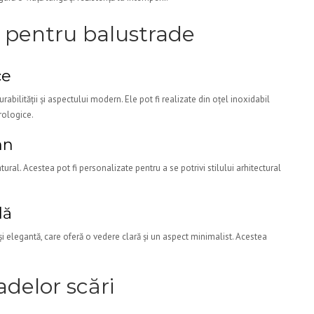
e pentru balustrade
ce
abilității și aspectului modern. Ele pot fi realizate din oțel inoxidabil
rologice.
mn
ural. Acestea pot fi personalizate pentru a se potrivi stilului arhitectural
lă
i elegantă, care oferă o vedere clară și un aspect minimalist. Acestea
adelor scări