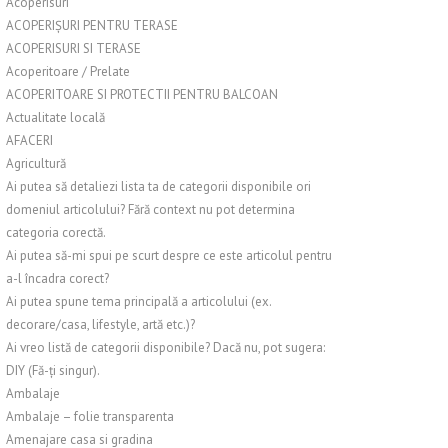
Acoperisuri
ACOPERIȘURI PENTRU TERASE
ACOPERISURI SI TERASE
Acoperitoare / Prelate
ACOPERITOARE SI PROTECTII PENTRU BALCOAN
Actualitate locală
AFACERI
Agricultură
Ai putea să detaliezi lista ta de categorii disponibile ori
domeniul articolului? Fără context nu pot determina
categoria corectă.
Ai putea să-mi spui pe scurt despre ce este articolul pentru
a-l încadra corect?
Ai putea spune tema principală a articolului (ex.
decorare/casa, lifestyle, artă etc.)?
Ai vreo listă de categorii disponibile? Dacă nu, pot sugera:
DIY (Fă-ți singur).
Ambalaje
Ambalaje – folie transparenta
Amenajare casa si gradina