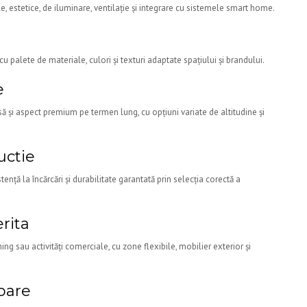
e, estetice, de iluminare, ventilație și integrare cu sistemele smart home.
e
u palete de materiale, culori și texturi adaptate spațiului și brandului.
e
usă și aspect premium pe termen lung, cu opțiuni variate de altitudine și
uctie
stență la încărcări și durabilitate garantată prin selecția corectă a
rita
ng sau activități comerciale, cu zone flexibile, mobilier exterior și
ioare