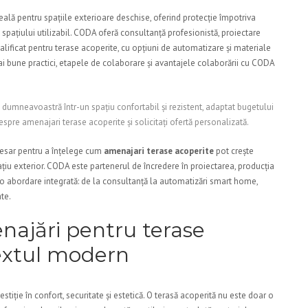
eală pentru spațiile exterioare deschise, oferind protecție împotriva
a spațiului utilizabil. CODA oferă consultanță profesionistă, proiectare
lificat pentru terase acoperite, cu opțiuni de automatizare și materiale
i bune practici, etapele de colaborare și avantajele colaborării cu CODA
umneavoastră într-un spațiu confortabil și rezistent, adaptat bugetului
spre amenajari terase acoperite și solicitați ofertă personalizată.
cesar pentru a înțelege cum
amenajari terase acoperite
pot crește
pațiu exterior. CODA este partenerul de încredere în proiectarea, producția
cu o abordare integrată: de la consultanță la automatizări smart home,
ate.
ajări pentru terase
textul modern
tiție în confort, securitate și estetică. O terasă acoperită nu este doar o