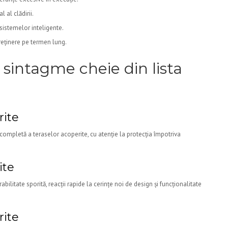
 al clădirii.
sistemelor inteligente.
treținere pe termen lung.
 sintagme cheie din lista
rite
completă a teraselor acoperite, cu atenție la protecția împotriva
ite
abilitate sporită, reacții rapide la cerințe noi de design și funcționalitate
rite