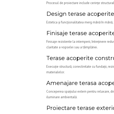
Procesul de proiectare include cerințe structural
Design terase acoperit
Estetica și funcționalitatea merg mână în mână, c
Finisaje terase acoperit
Finisaje rezistente la intemperii, întreținere red
claritate a vopselei sau a tâmplăriei.
Terase acoperite constr
Execuție structură, conectivitate cu fundații, rezi
materialelor.
Amenajare terasa acope
Conceperea spațiului extern pentru relaxare, dini
iluminare ambientală.
Proiectare terase exter