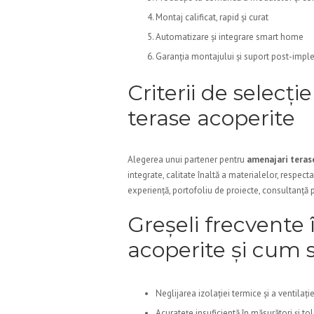
Montaj calificat, rapid și curat
Automatizare și integrare smart home
Garanția montajului și suport post-imp
Criterii de selecți
terase acoperite
Alegerea unui partener pentru
amenajari teras
integrate, calitate înaltă a materialelor, respec
experiență, portofoliu de proiecte, consultanță p
Greșeli frecvente 
acoperite și cum 
Neglijarea izolației termice și a ventilați
Acuratețe insuficientă în măsurători și to