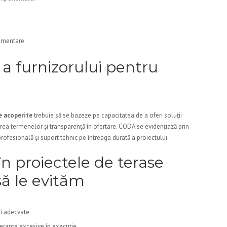
lementare
e a furnizorului pentru
e acoperite
trebuie să se bazeze pe capacitatea de a oferi soluții
tarea termenelor și transparență în ofertare. CODA se evidențiază prin
rofesională și suport tehnic pe întreaga durată a proiectului.
în proiectele de terase
să le evităm
ei adecvate.
leranțe excesive în execuție.