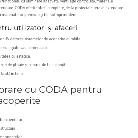
e funcțional, cu iluminare adecvată, ventilație controlată, materiale
 interioare. CODA oferă soluții complete, de la proiectare terase exterioare
flu materialelor premium și tehnologii moderne.
ru utilizatori și afaceri
elor UV datorită sistemelor de acoperire durabile.
i rezidențiale sau comerciale.
itatea cu estetica.
ri de ploaie și control de la distanță.
 facilă în timp.
borare cu CODA pentru
acoperite
lor clientului
structurii
omponentelor