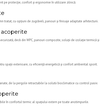
nt pe protecție, confort și ergonomie în utilizare zilnică.
te
n tratat, cu opțiuni de zugrăveli, panouri și finisaje adaptate arhitecturii.
 acoperite
ecurizată, deck din WPC, panouri compozite, soluții de izolație termică și
e
ru spații exterioare, cu eficiență energetică și confort ambiental sporit.
iate, de la pergole retractabile la solutii bioclimatice cu control pasiv.
operite
ibile în confortul termic al spațiului extern pe toate anotimpurile.