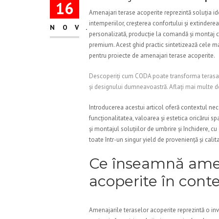
16
Amenajari terase acoperite reprezintă soluția id
intemperiilor, creșterea confortului și extindere
NOV.
personalizată, producție la comandă și montaj ca
premium. Acest ghid practic sintetizează cele ma
pentru proiecte de amenajari terase acoperite.
Descoperiți cum CODA poate transforma terasa d
și designului dumneavoastră. Aflați mai multe de
Introducerea acestui articol oferă contextul ne
funcționalitatea, valoarea și estetica oricărui s
și montajul soluțiilor de umbrire și închidere, 
toate într-un singur yield de proveniență și calit
Ce înseamnă amen
acoperite în con
Amenajarile teraselor acoperite reprezintă o inves