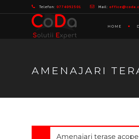
Telefon:
0774092501
Mail:
office@coda.
HOME
AMENAJARI TER
Amenajari terase acope