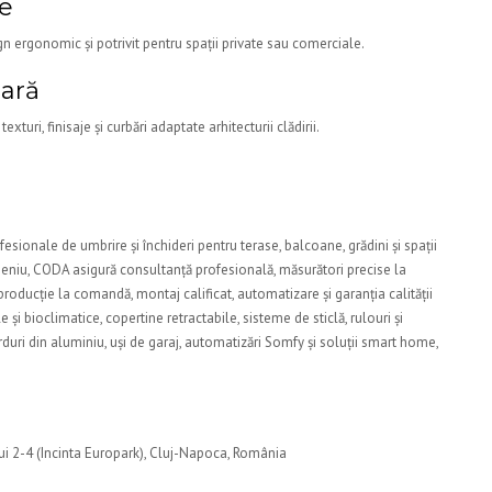
te
ign ergonomic și potrivit pentru spații private sau comerciale.
oară
xturi, finisaje și curbări adaptate arhitecturii clădirii.
esionale de umbrire și închideri pentru terase, balcoane, grădini și spații
eniu, CODA asigură consultanță profesională, măsurători precise la
 producție la comandă, montaj calificat, automatizare și garanția calității
și bioclimatice, copertine retractabile, sisteme de sticlă, rulouri și
garduri din aluminiu, uși de garaj, automatizări Somfy și soluții smart home,
i 2-4 (Incinta Europark), Cluj-Napoca, România