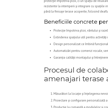
protecție împotriva ploii, ci un spațiu de relaxar
rezistente la intemperii și integrare cu spațiile
până la finisaje terase acoperite, folosind dea
Beneficiile concrete pent
Protecție împotriva ploii, vântului și raz
Extinderea spațiului util pentru activităț
Design personalizat ce îmbină funcțional
Automatizări pentru comenzi vocale, senzo
Garanția calității montajului și întreținere
Procesul de cola
amenajari terase 
Măsurători la locație și înțelegerea nevoi
Proiectare și configurare personalizată a 
Producție la comandă a modulelor și c