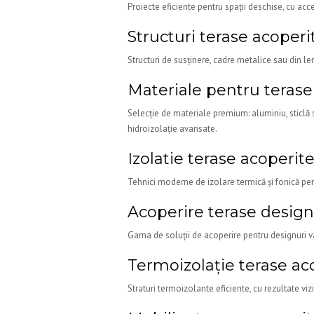
Proiecte eficiente pentru spații deschise, cu acce
Structuri terase acoperi
Structuri de susținere, cadre metalice sau din lem
Materiale pentru terase
Selecție de materiale premium: aluminiu, sticlă s
hidroizolație avansate.
Izolatie terase acoperit
Tehnici moderne de izolare termică și fonică pent
Acoperire terase design
Gama de soluții de acoperire pentru designuri var
Termoizolație terase ac
Straturi termoizolante eficiente, cu rezultate viz