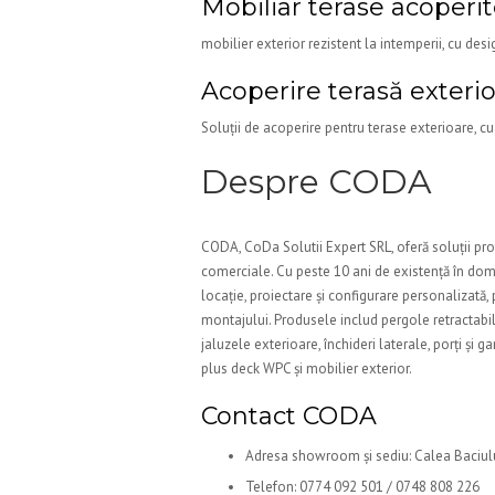
Mobiliar terase acoperi
mobilier exterior rezistent la intemperii, cu des
Acoperire terasă exteri
Soluții de acoperire pentru terase exterioare, cu te
Despre CODA
CODA, CoDa Solutii Expert SRL, oferă soluții prof
comerciale. Cu peste 10 ani de existență în dom
locație, proiectare și configurare personalizată,
montajului. Produsele includ pergole retractabile 
jaluzele exterioare, închideri laterale, porți și 
plus deck WPC și mobilier exterior.
Contact CODA
Adresa showroom și sediu: Calea Baciulu
Telefon: 0774 092 501 / 0748 808 226