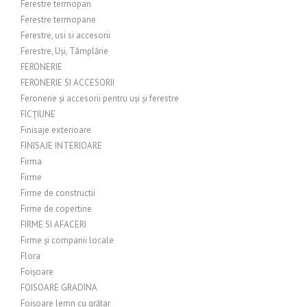
Ferestre termopan
Ferestre termopane
Ferestre, usi si accesorii
Ferestre, Uși, Tâmplărie
FERONERIE
FERONERIE SI ACCESORII
Feronerie și accesorii pentru uși și ferestre
FICȚIUNE
Finisaje exterioare
FINISAJE INTERIOARE
Firma
Firme
Firme de constructii
Firme de copertine
FIRME SI AFACERI
Firme și companii locale
Flora
Foișoare
FOISOARE GRADINA
Foișoare lemn cu grătar