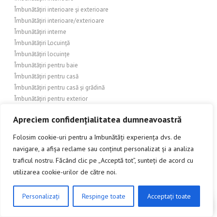
Îmbunătățiri interioare și exterioare
Îmbunătățiri interioare/exterioare
Îmbunătățiri interne
Îmbunătățiri Locuință
Îmbunătățiri locuințe
Îmbunătățiri pentru baie
Îmbunătățiri pentru casă
Îmbunătățiri pentru casă și grădină
Îmbunătățiri pentru exterior
Îmbunătățiri pentru locuință
Apreciem confidențialitatea dumneavoastră
Îmbunătățiri pentru locuințe
Îmbunătățiri și amenajări exterioare
Folosim cookie-uri pentru a îmbunătăți experiența dvs. de
Îmbunătățiri și amenajări interioare
navigare, a afișa reclame sau conținut personalizat și a analiza
Îmbunătățiri și construcții exterioare
traficul nostru. Făcând clic pe „Acceptă tot”, sunteți de acord cu
Îmbunătățiri și construcții interioare
utilizarea cookie-urilor de către noi.
Îmbunătățiri și decorare interioară
Îmbunătățiri și design exterior
Personalizați
Respinge toate
Acceptați toate
Îmbunătățiri și design interior
CLICK AICI PENTRU A DISCUTA
Îmbunătățiri și renovări interioare