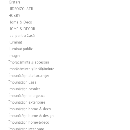
Grătare
HIDROIZOLATII
HOBBY
Home & Deco
HOME & DECOR
Idei pentru Casă
Iluminat
Iluminat public
Imagini
Îmbrăcăminte și accesorii
Îmbrăcăminte și încălțăminte
Îmbunătățiri ale locuinței
Îmbunătățiri Casa
Îmbunătățiri casnice
Îmbunătățiri energetice
Îmbunătățiri exterioare
Îmbunătățiri home & deco
Îmbunătățiri home & design
Îmbunătățiri home&deco
Îmbunătățiri interioare