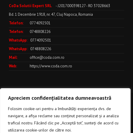
CoDa Solutii Expert SRL
- J2017000398127 - RO 37028663
Bd. 1 Decembrie 1918, nr. 47, Cluj Napoca, Romania
Telefon:
0774092501
Telefon:
0748808226
WhatsApp:
0774092501
WhatsApp:
0748808226
Mail:
office@coda.com.ro
Web:
https://www.coda.com.ro
Apreciem confidențialitatea dumneavoastră
Politica de utilizare a cookies
***
Politica de Confidentialitate
***
Folosim cookie-uri pentru a îmbunătăți experiența dvs. de
Termeni si Conditii
CoDa
navigare, a afișa reclame sau conținut personalizat și a analiza
Solutii Expert
© Copyright 2017 - 2025
traficul nostru. Făcând clic pe „Acceptă tot”, sunteți de acord cu
utilizarea cookie-urilor de către noi.