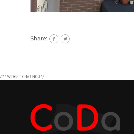
Share:
/** * WIDGET CHAT NOU */