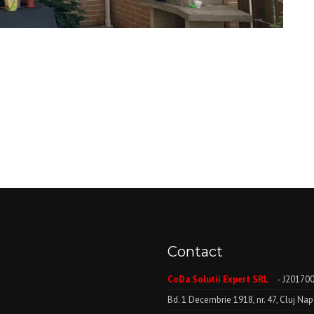
Contact
CoDa Solutii Expert SRL
- J20170
Bd. 1 Decembrie 1918, nr. 47, Cluj N