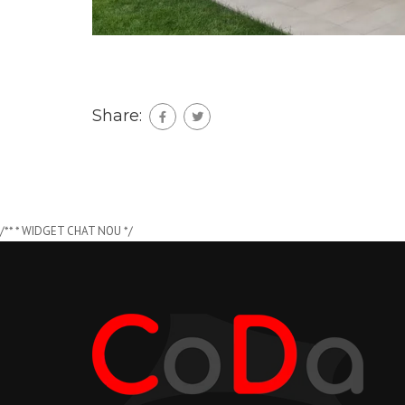
Share:
/** * WIDGET CHAT NOU */