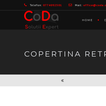
Telefon:
0774092501
Mail:
office@coda.
HOME
COPERTINA RET