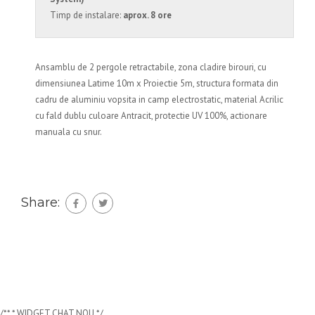
Timp de instalare:
aprox. 8 ore
Ansamblu de 2 pergole retractabile, zona cladire birouri, cu
dimensiunea Latime 10m x Proiectie 5m, structura formata din
cadru de aluminiu vopsita in camp electrostatic, material Acrilic
cu fald dublu culoare Antracit, protectie UV 100%, actionare
manuala cu snur.
Share:
/** * WIDGET CHAT NOU */