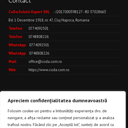
Contact
CoDa Solutii Expert SRL
- J2017000398127 - RO 37028663
Bd. 1 Decembrie 1918, nr. 47, Cluj Napoca, Romania
Telefon:
0774092501
Telefon:
0748808226
WhatsApp:
0774092501
WhatsApp:
0748808226
Mail:
office@coda.com.ro
Web:
https://www.coda.com.ro
Apreciem confidențialitatea dumneavoastră
Politica de utilizare a cookies
***
Politica de Confidentialitate
***
Folosim cookie-uri pentru a îmbunătăți experiența dvs. de
Termeni si Conditii
CoDa
navigare, a afișa reclame sau conținut personalizat și a analiza
Solutii Expert
© Copyright 2017 - 2025
traficul nostru. Făcând clic pe „Acceptă tot”, sunteți de acord cu