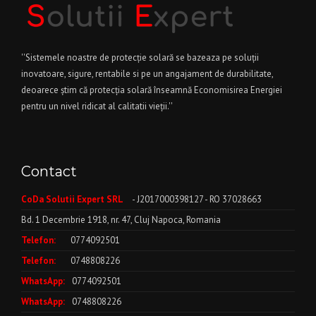
''Sistemele noastre de protecție solară se bazeaza pe soluții
inovatoare, sigure, rentabile si pe un angajament de durabilitate,
deoarece știm că protecția solară înseamnă Economisirea Energiei
pentru un nivel ridicat al calitatii vieții.''
Contact
CoDa Solutii Expert SRL
- J2017000398127 - RO 37028663
Bd. 1 Decembrie 1918, nr. 47, Cluj Napoca, Romania
Telefon:
0774092501
Telefon:
0748808226
WhatsApp:
0774092501
WhatsApp:
0748808226