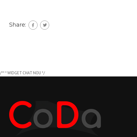
Share:
/** * WIDGET CHAT NOU */