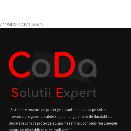
/** * WIDGET CHAT NOU */
''Sistemele noastre de protecție solară se bazeaza pe soluții
inovatoare, sigure, rentabile si pe un angajament de durabilitate,
deoarece știm că protecția solară înseamnă Economisirea Energiei
pentru un nivel ridicat al calitatii vieții.''