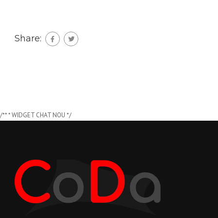
Share:
/** * WIDGET CHAT NOU */