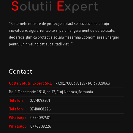
''Sistemele noastre de protecție solară se bazeaza pe soluții
inovatoare, sigure, rentabile si pe un angajament de durabilitate,
deoarece știm că protecția solară înseamnă Economisirea Energiei
pentru un nivel ridicat al calitatii vieții.''
Contact
CoDa Solutii Expert SRL
- J2017000398127 - RO 37028663
Bd. 1 Decembrie 1918, nr. 47, Cluj Napoca, Romania
Telefon:
0774092501
Telefon:
0748808226
WhatsApp:
0774092501
WhatsApp:
0748808226